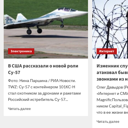
Lake
внеш
может
диск
получить
для
модели
PS5
с
из-
18
за
ядрами
боль
и
спро
увеличенным
Электроника
Интернет
кэшем
В США рассказали о новой роли
Изменник спу
Су-57
атаковал быв
звонками из 
Фото: Нина Паршина / РИА Новости.
TWZ: Су-57 с контейнером 101КС-Н
Олег Давыдов (Р
стал охотником за дронами и ракетами
«Интернет и СМИ
Российский истребитель Су-57...
MagnificПользов
ником Capital_F
Прочитать
Читать далее
что в ее жизни вн
больше
о
Проч
Читать далее
В
боль