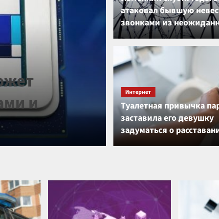
атаковал бывшую невес
звонками из неожиданн
Гаджеты
может
Sony ограни
Интернет
ами и
дисковода дл
Туалетная привычка па
заставила его девушку
спроса
задуматься о расставан