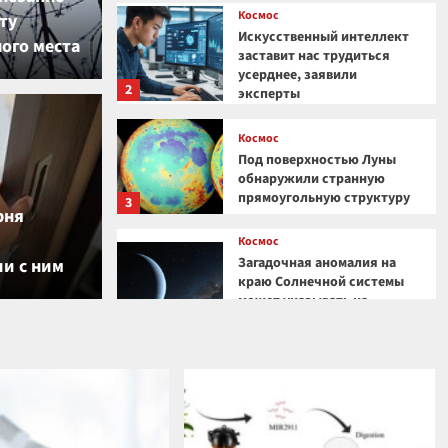
Космос
ту
Искусственный интеллект
ого места
заставит нас трудиться
усерднее, заявили
2
эксперты
Космос
чила продажу внешнего
Под поверхностью Луны
обнаружили странную
я PS5 из-за большого
прямоугольную структуру
3
рня
Космос
Загадочная аномалия на
ии с ним
краю Солнечной системы
может указывать на
существование скрытой
4
планеты
Космос
Космический гигант:
почему Веста — самый
необычный астероид