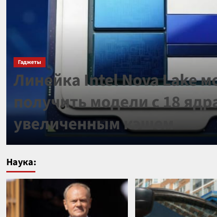
Гаджеты
Линейка Intel Nova Lake 
получить модели с 18 ядр
увеличенным кэшем
Наука: