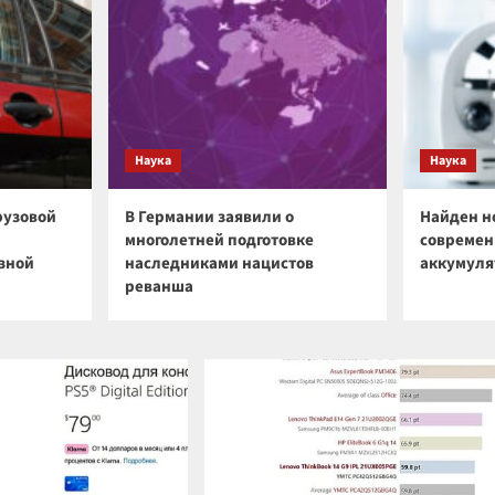
Наука
Наука
рузовой
В Германии заявили о
Найден н
многолетней подготовке
современ
зной
наследниками нацистов
аккумуля
реванша