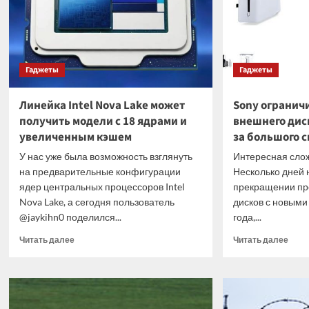
Гаджеты
Гаджеты
Линейка Intel Nova Lake может
Sony огранич
получить модели с 18 ядрами и
внешнего диск
увеличенным кэшем
за большого 
У нас уже была возможность взглянуть
Интересная слож
на предварительные конфигурации
Несколько дней 
ядер центральных процессоров Intel
прекращении пр
Nova Lake, а сегодня пользователь
дисков с новыми
@jaykihn0 поделился...
года,...
Прочитать
Проч
Читать далее
Читать далее
больше
боль
о
о
Линейка
Sony
Intel
огра
Nova
прод