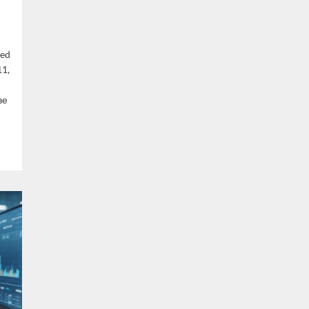
ted
1,
ве