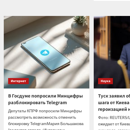
США
о
рассказали
Изме
о
спус
новой
годы
роли
внез
Су-57
атак
быв
неве
звон
из
неож
мест
Интернет
Наука
В Госдуме попросили Минцифры
Туск заявил 
разблокировать Telegram
шага от Киева
героизацией 
Депутаты КПРФ попросили Минцифры
рассмотреть возможность отменить
Фото: REUTERS/L
блокировку TelegramМария Большакова
ожидает от Киев
(редактор отдела «Интернет и