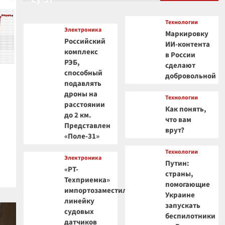
существование скрытой
4
планеты
Технологии
Электроника
Маркировку
Космос
Российский
ИИ-контента
Космический гигант:
комплекс
в России
почему Веста — самый
РЭБ,
сделают
необычный астероид
способный
5
добровольной
Солнечной системы
подавлять
дроны на
Технологии
расстоянии
Как понять,
до 2 км.
что вам
Представлен
врут?
«Поле-31»
Технологии
Электроника
Путин:
«РТ-
страны,
Техприемка»
помогающие
импортозаместила
Украине
линейку
запускать
судовых
беспилотники
датчиков