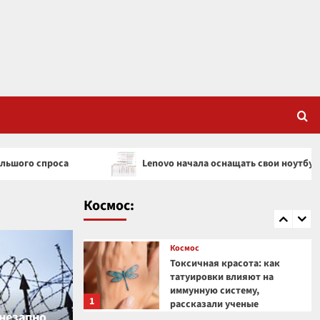
Под поверхностью Луны
обнаружили странную
прямоугольную структуру
3
Космос
Загадочная аномалия на
краю Солнечной системы
может указывать на
существование скрытой
4
планеты
Lenovo начала оснащать свои ноутбуки накопителем о
Космос
Космический гигант:
почему Веста — самый
Космос:
необычный астероид
5
Солнечной системы
Космос
Токсичная красота: как
татуировки влияют на
иммунную систему,
1
рассказали ученые
внезапно