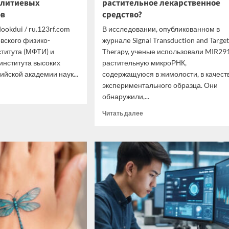
 литиевых
растительное лекарственное
ов
средство?
ookdui / ru.123rf.com
В исследовании, опубликованном в
вского физико-
журнале Signal Transduction and Targe
ститута (МФТИ) и
Therapy, ученые использовали MIR291
института высоких
растительную микроРНК,
ийской академии наук...
содержащуюся в жимолости, в качест
экспериментального образца. Они
итать
обнаружили,...
ше
Прочитать
Читать далее
ен
больше
й
о
тролит
Как
производство
еменных
меняет
евых
растительное
муляторов
лекарственное
средство?