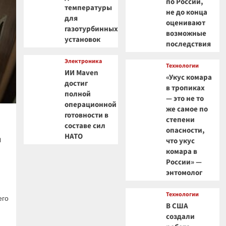
по России,
температуры
не до конца
для
оценивают
газотурбинных
возможные
установок
последствия
Электроника
Технологии
ИИ Maven
«Укус комара
достиг
в тропиках
полной
— это не то
операционной
же самое по
готовности в
степени
составе сил
опасности,
НАТО
м
что укус
комара в
России» —
энтомолог
Технологии
его
В США
создали