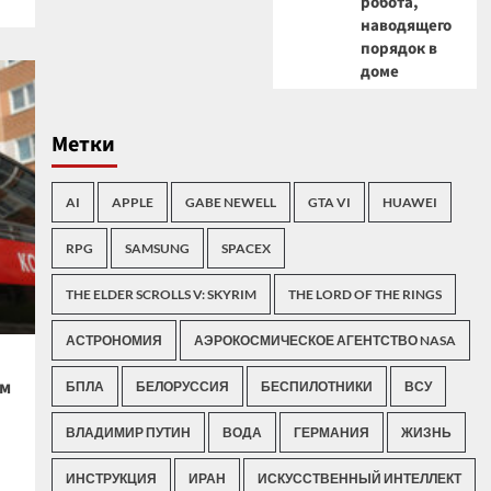
робота,
наводящего
порядок в
доме
Метки
AI
APPLE
GABE NEWELL
GTA VI
HUAWEI
RPG
SAMSUNG
SPACEX
THE ELDER SCROLLS V: SKYRIM
THE LORD OF THE RINGS
АСТРОНОМИЯ
АЭРОКОСМИЧЕСКОЕ АГЕНТСТВО NASA
ем
БПЛА
БЕЛОРУССИЯ
БЕСПИЛОТНИКИ
ВСУ
ВЛАДИМИР ПУТИН
ВОДА
ГЕРМАНИЯ
ЖИЗНЬ
ИНСТРУКЦИЯ
ИРАН
ИСКУССТВЕННЫЙ ИНТЕЛЛЕКТ