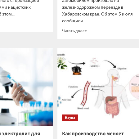
нного с героизацией
автомобилем произошло на
ями нацистских
железнодорожном переезде в
 этом...
Хабаровском крае. Об этом 5 июля
сообщили...
итать
ше
Прочитать
Читать далее
больше
о
ил
В
Хабаровском
ании
крае
ого
грузовой
поезд
столкнулся
а
с
е
автомобилем
дала
на
железной
изацией
дороге
стов
Наука
 электролит для
Как производство меняет