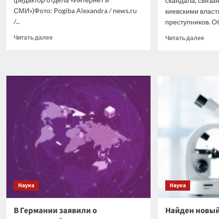
скандала, связа
СМИ»)Фото: Pogiba Alexandra / news.ru
киевскими власт
/...
преступников. Об
Прочитать
Проч
Читать далее
Читать далее
больше
боль
о
о
В
Туск
Госдуме
заяв
попросили
об
Минцифры
ожид
разблокировать
перв
Telegram
шага
от
Киев
посл
скан
с
геро
наци
Наука
Наука
В Германии заявили о
Найден новый