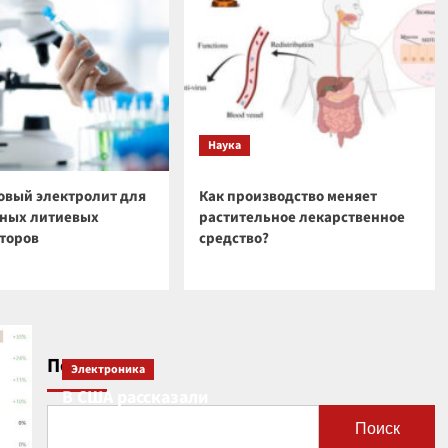
5
Солнечной системы
Космос
Токсичная красота: как
татуировки влияют на
иммунную систему,
1
рассказали ученые
Наука
Космос
Искусственный интеллект
овый электролит для
Как производство меняет
заставит нас трудиться
ных литиевых
растительное лекарственное
усерднее, заявили
2
торов
средство?
эксперты
Космос
Под поверхностью Луны
обнаружили странную
прямоугольную структуру
3
Поиск
Электроника
Космос
В США рассказали
Загадочная аномалия на
о новой роли
краю Солнечной системы
Поиск
Су-57
может указывать на