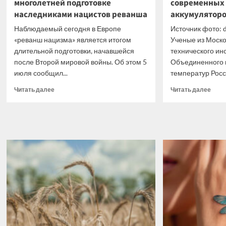
многолетней подготовке
современных
наследниками нацистов реванша
аккумулятор
Наблюдаемый сегодня в Европе
Источник фото: d
«реванш нацизма» является итогом
Ученые из Моско
длительной подготовки, начавшейся
технического ин
после Второй мировой войны. Об этом 5
Объединенного 
июля сообщил...
температур Росс
Прочитать
Проч
Читать далее
Читать далее
больше
боль
о
о
В
Найд
Германии
новы
заявили
элек
о
для
многолетней
совр
подготовке
лити
наследниками
акку
нацистов
реванша