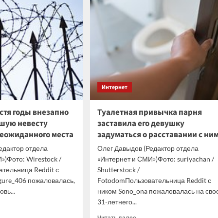
него
свои
овода
ноутбуки
накопителем
от
китайской
компании
шого
YMTC
са
Интернет
стя годы внезапно
Туалетная привычка парня
шую невесту
заставила его девушку
неожиданного места
задуматься о расставании с ни
едактор отдела
Олег Давыдов (Редактор отдела
»)Фото: Wirestock /
«Интернет и СМИ»)Фото: suriyachan /
ательница Reddit с
Shutterstock /
igure_406 пожаловалась,
FotodomПользовательница Reddit с
овь...
ником Sono_ona пожаловалась на сво
31-летнего...
итать
ше
Прочитать
Читать далее