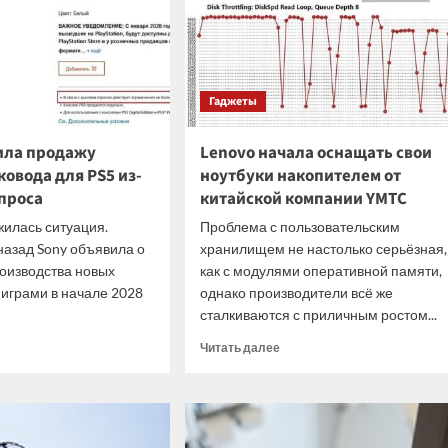
Гаджеты
ила продажу
Lenovo начала оснащать свои
овода для PS5 из-
ноутбуки накопителем от
спроса
китайской компании YMTC
илась ситуация.
Проблема с пользовательским
назад Sony объявила о
хранилищем не настолько серьёзная,
оизводства новых
как с модулями оперативной памяти,
 играми в начале 2028
однако производители всё же
сталкиваются с приличным ростом...
итать
Прочитать
Читать далее
ше
больше
о
Lenovo
ничила
начала
ажу
оснащать