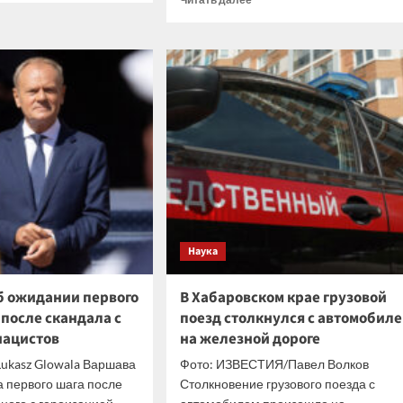
больше
нник
о
тя
Туалетная
привычка
апно
парня
овал
заставила
шую
его
сту
девушку
ками
задуматься
о
иданного
расставании
а
с
ним
Наука
об ожидании первого
В Хабаровском крае грузовой
 после скандала с
поезд столкнулся с автомобил
нацистов
на железной дороге
ukasz Glowala Варшава
Фото: ИЗВЕСТИЯ/Павел Волков
а первого шага после
Столкновение грузового поезда с