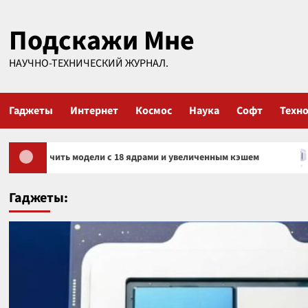
Перейти
Подскажи Мне
к
содержимому
НАУЧНО-ТЕХНИЧЕСКИЙ ЖУРНАЛ.
Гаджеты
Интернет
Космос
Наука
Софт
Техн
модели с 18 ядрами и увеличенным кэшем
Sony огранич
Гаджеты: