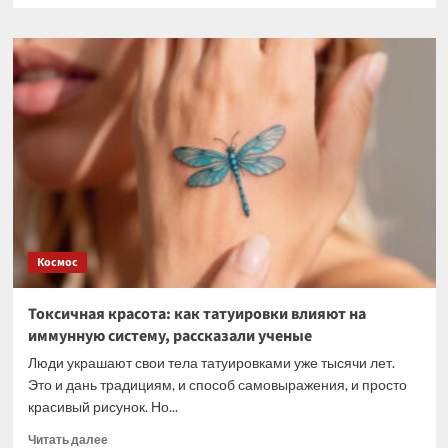
о
Выявлены
свойства
пшеницы
для
повышения
урожайности
на
засоленных
почвах
Космос
Токсичная красота: как татуировки влияют на
иммунную систему, рассказали ученые
Люди украшают свои тела татуировками уже тысячи лет.
Это и дань традициям, и способ самовыражения, и просто
красивый рисунок. Но...
Прочитать
Читать далее