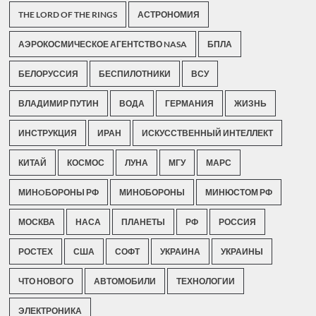
THE LORD OF THE RINGS
АСТРОНОМИЯ
АЭРОКОСМИЧЕСКОЕ АГЕНТСТВО NASA
БПЛА
БЕЛОРУССИЯ
БЕСПИЛОТНИКИ
ВСУ
ВЛАДИМИР ПУТИН
ВОДА
ГЕРМАНИЯ
ЖИЗНЬ
ИНСТРУКЦИЯ
ИРАН
ИСКУССТВЕННЫЙ ИНТЕЛЛЕКТ
КИТАЙ
КОСМОС
ЛУНА
МГУ
МАРС
МИНOБОРОНЫ РФ
МИНОБОРОНЫ
МИНЮСТОМ РФ
МОСКВА
НАСА
ПЛАНЕТЫ
РФ
РОССИЯ
РОСТЕХ
США
СОФТ
УКРАИНА
УКРАИНЫ
ЧТО НОВОГО
АВТОМОБИЛИ
ТЕХНОЛОГИИ
ЭЛЕКТРОНИКА