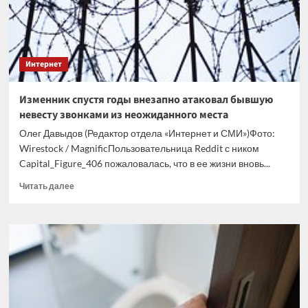
Интернет
Изменник спустя годы внезапно атаковал бывшую
невесту звонками из неожиданного места
Олег Давыдов (Редактор отдела «Интернет и СМИ»)Фото:
Wirestock / MagnificПользовательница Reddit с ником
Capital_Figure_406 пожаловалась, что в ее жизни вновь...
Прочитать
Читать далее
больше
о
Изменник
спустя
годы
внезапно
атаковал
бывшую
невесту