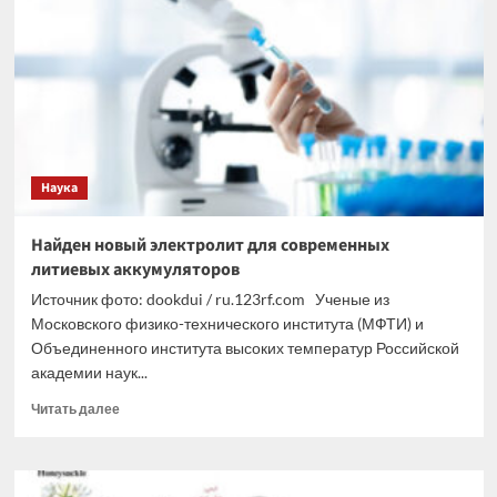
о
многолетней
подготовке
наследниками
нацистов
реванша
Наука
Найден новый электролит для современных
литиевых аккумуляторов
Источник фото: dookdui / ru.123rf.com Ученые из
Московского физико-технического института (МФТИ) и
Объединенного института высоких температур Российской
академии наук...
Прочитать
Читать далее
больше
о
Найден
новый