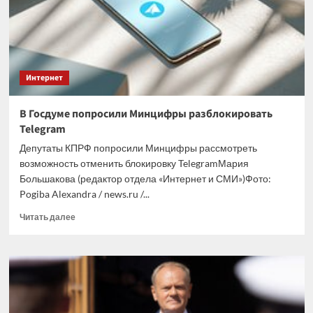
о
расставании
с
ним
Интернет
В Госдуме попросили Минцифры разблокировать
Telegram
Депутаты КПРФ попросили Минцифры рассмотреть
возможность отменить блокировку TelegramМария
Большакова (редактор отдела «Интернет и СМИ»)Фото:
Pogiba Alexandra / news.ru /...
Прочитать
Читать далее
больше
о
В
Госдуме
попросили
Минцифры
разблокировать