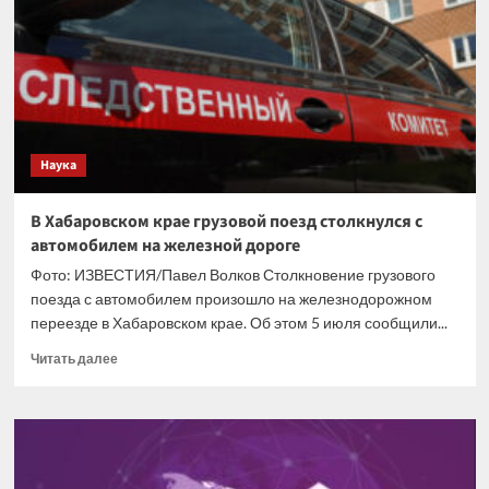
первого
шага
от
Киева
после
скандала
с
героизацией
Наука
нацистов
В Хабаровском крае грузовой поезд столкнулся с
автомобилем на железной дороге
Фото: ИЗВЕСТИЯ/Павел Волков Столкновение грузового
поезда с автомобилем произошло на железнодорожном
переезде в Хабаровском крае. Об этом 5 июля сообщили...
Прочитать
Читать далее
больше
о
В
Хабаровском
крае
грузовой