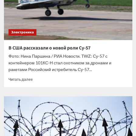
китайской
компании
YMTC
Электроника
В США рассказали о новой роли Су-57
Фото: Нина Паршина / РИА Новости. TWZ: Су-57 с
контейнером 101КС-Н стал охотником за дронами и
ракетами Российский истребитель Су-57...
Прочитать
Читать далее
больше
о
В
США
рассказали
о
новой
роли
Су-57