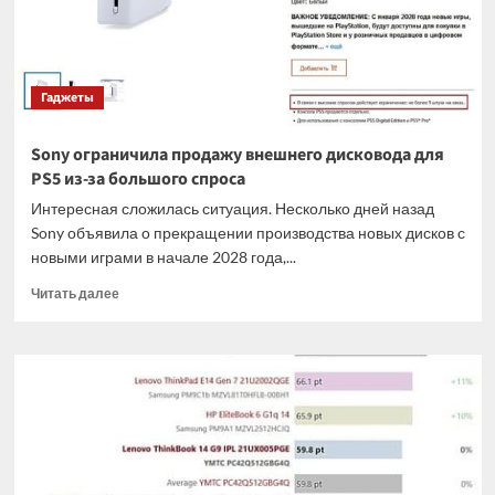
18
ядрами
и
увеличенным
Гаджеты
кэшем
Sony ограничила продажу внешнего дисковода для
PS5 из-за большого спроса
Интересная сложилась ситуация. Несколько дней назад
Sony объявила о прекращении производства новых дисков с
новыми играми в начале 2028 года,...
Прочитать
Читать далее
больше
о
Sony
ограничила
продажу
внешнего
дисковода
для
PS5