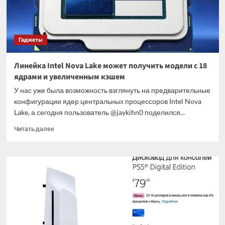
Гаджеты
Линейка Intel Nova Lake может получить модели с 18
ядрами и увеличенным кэшем
У нас уже была возможность взглянуть на предварительные
конфигурации ядер центральных процессоров Intel Nova
Lake, а сегодня пользователь @jaykihn0 поделился...
Прочитать
Читать далее
больше
о
Линейка
Intel
Nova
Lake
может
получить
модели
с