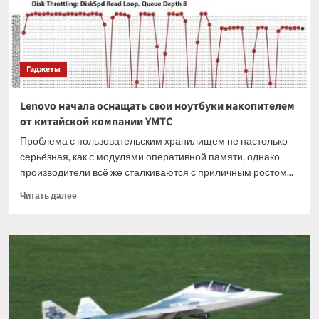
из-
за
большого
спроса
Гаджеты
Lenovo начала оснащать свои ноутбуки накопителем
от китайской компании YMTC
Проблема с пользовательским хранилищем не настолько
серьёзная, как с модулями оперативной памяти, однако
производители всё же сталкиваются с приличным ростом...
Прочитать
Читать далее
больше
о
Lenovo
начала
оснащать
свои
ноутбуки
накопителем
от