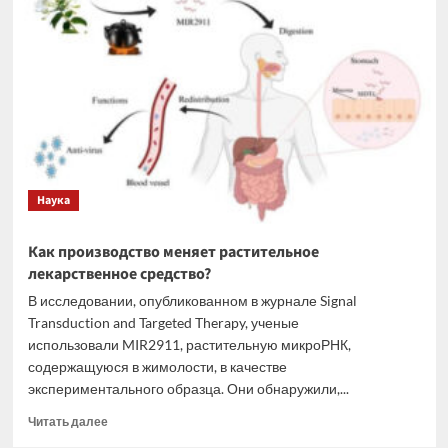
электролит
для
современных
литиевых
аккумуляторов
Наука
Как производство меняет растительное
лекарственное средство?
В исследовании, опубликованном в журнале Signal
Transduction and Targeted Therapy, ученые
использовали MIR2911, растительную микроРНК,
содержащуюся в жимолости, в качестве
экспериментального образца. Они обнаружили,...
Прочитать
Читать далее
больше