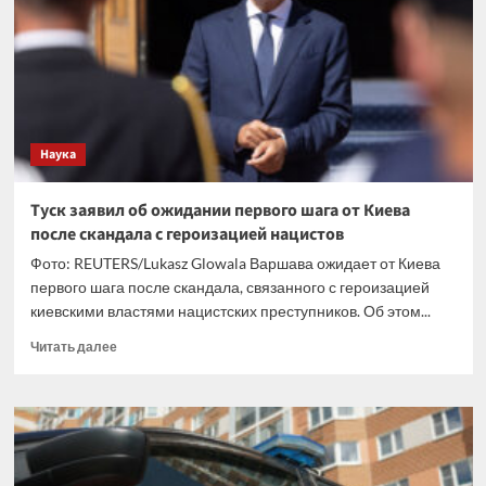
Telegram
Наука
Туск заявил об ожидании первого шага от Киева
после скандала с героизацией нацистов
Фото: REUTERS/Lukasz Glowala Варшава ожидает от Киева
первого шага после скандала, связанного с героизацией
киевскими властями нацистских преступников. Об этом...
Прочитать
Читать далее
больше
о
Туск
заявил
об
ожидании