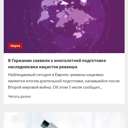
поезд
столкнулся
с
автомобилем
на
железной
дороге
Наука
В Германии заявили о многолетней подготовке
наследниками нацистов реванша
Наблюдаемый сегодня в Европе «реванш нацизма»
является итогом длительной подготовки, начавшейся после
Второй мировой войны. Об этом 5 июля сообщил...
Прочитать
Читать далее
больше
о
В
Германии
заявили