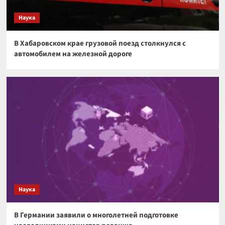
странную прямоугольную структуру
3
Наука
Космос
В Хабаровском крае грузовой поезд столкнулся с
Загадочная аномалия на краю Солнечной
автомобилем на железной дороге
системы может указывать на существование
скрытой планеты
4
Космос
Космический гигант: почему Веста — самый
необычный астероид Солнечной системы
5
Наука
В Германии заявили о многолетней подготовке