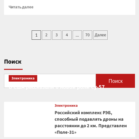
Прочитать
Читать далее
больше
о
Искусственный
интеллект
Пагинация
2
3
4
70
Далее
1
…
заставит
записей
нас
трудиться
усерднее,
заявили
Поиск
эксперты
Электроника
Поиск
В США рассказали о новой роли Су-57
Электроника
Российский комплекс РЭБ,
способный подавлять дроны на
расстоянии до 2 км. Представлен
«Поле-31»