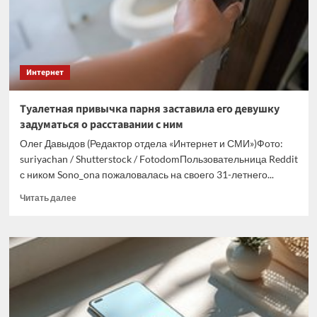
звонками
из
неожиданного
места
Интернет
Туалетная привычка парня заставила его девушку
задуматься о расставании с ним
Олег Давыдов (Редактор отдела «Интернет и СМИ»)Фото:
suriyachan / Shutterstock / FotodomПользовательница Reddit
с ником Sono_ona пожаловалась на своего 31-летнего...
Прочитать
Читать далее
больше
о
Туалетная
привычка
парня
заставила
его
девушку
задуматься