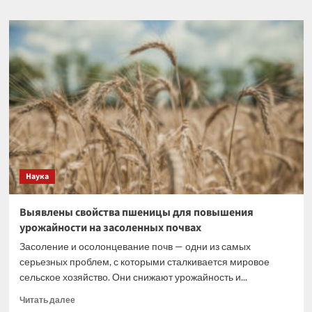
о
Как
производство
меняет
растительное
лекарственное
средство?
Наука
Выявлены свойства пшеницы для повышения
урожайности на засоленных почвах
Засоление и осолонцевание почв — одни из самых
серьезных проблем, с которыми сталкивается мировое
сельское хозяйство. Они снижают урожайность и...
Прочитать
Читать далее
больше