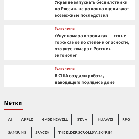
Украине запускать беспилотники
по России, не до конца оценивают
возможные последствия
Технологии
«Укус комара в тропиках — это не
то же самое по степени опасности,
что укус комара в России» —
энтомолог
Технологии
В США создали робота,
наводящего порядок в доме
Метки
AI
APPLE
GABE NEWELL
GTA VI
HUAWEI
RPG
SAMSUNG
SPACEX
THE ELDER SCROLLS V: SKYRIM