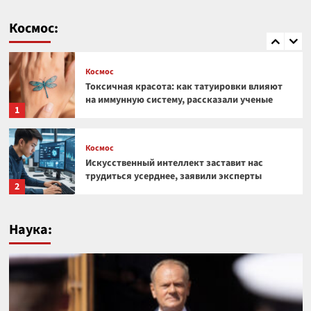
Космический гигант: почему Веста — самый
необычный астероид Солнечной системы
Космос:
5
Космос
Токсичная красота: как татуировки влияют
на иммунную систему, рассказали ученые
1
Космос
Искусственный интеллект заставит нас
трудиться усерднее, заявили эксперты
2
Космос
Наука:
Под поверхностью Луны обнаружили
странную прямоугольную структуру
3
Космос
Загадочная аномалия на краю Солнечной