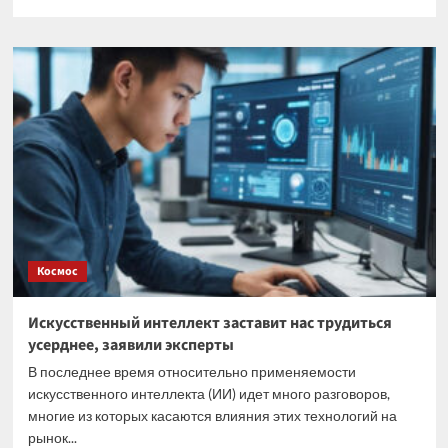
больше
о
Токсичная
красота:
как
татуировки
влияют
на
иммунную
систему,
рассказали
ученые
Космос
Искусственный интеллект заставит нас трудиться
усерднее, заявили эксперты
В последнее время относительно применяемости
искусственного интеллекта (ИИ) идет много разговоров,
многие из которых касаются влияния этих технологий на
рынок...