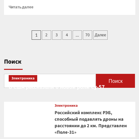
Прочитать
Читать далее
больше
о
Искусственный
интеллект
Пагинация
2
3
4
70
Далее
1
…
заставит
записей
нас
трудиться
усерднее,
заявили
Поиск
эксперты
Электроника
Поиск
В США рассказали о новой роли Су-57
Электроника
Российский комплекс РЭБ,
способный подавлять дроны на
расстоянии до 2 км. Представлен
«Поле-31»