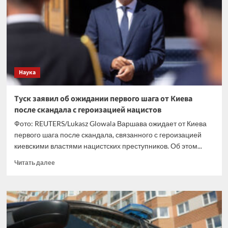
Telegram
Наука
Туск заявил об ожидании первого шага от Киева
после скандала с героизацией нацистов
Фото: REUTERS/Lukasz Glowala Варшава ожидает от Киева
первого шага после скандала, связанного с героизацией
киевскими властями нацистских преступников. Об этом...
Прочитать
Читать далее
больше
о
Туск
заявил
об
ожидании