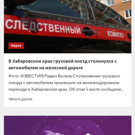
первого
шага
от
Киева
после
скандала
с
героизацией
Наука
нацистов
В Хабаровском крае грузовой поезд столкнулся с
автомобилем на железной дороге
Фото: ИЗВЕСТИЯ/Павел Волков Столкновение грузового
поезда с автомобилем произошло на железнодорожном
переезде в Хабаровском крае. Об этом 5 июля сообщили...
Прочитать
Читать далее
больше
о
В
Хабаровском
крае
грузовой