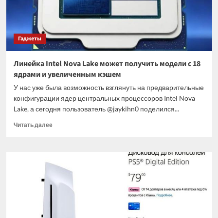
Гаджеты
Линейка Intel Nova Lake может получить модели с 18
ядрами и увеличенным кэшем
У нас уже была возможность взглянуть на предварительные
конфигурации ядер центральных процессоров Intel Nova
Lake, а сегодня пользователь @jaykihn0 поделился...
Прочитать
Читать далее
больше
о
Линейка
Intel
Nova
Lake
может
получить
модели
с