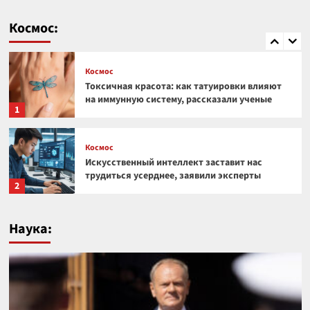
Космический гигант: почему Веста — самый
необычный астероид Солнечной системы
Космос:
5
Космос
Токсичная красота: как татуировки влияют
на иммунную систему, рассказали ученые
1
Космос
Искусственный интеллект заставит нас
трудиться усерднее, заявили эксперты
2
Космос
Наука:
Под поверхностью Луны обнаружили
странную прямоугольную структуру
3
Космос
Загадочная аномалия на краю Солнечной