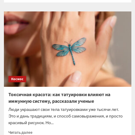
о
Выявлены
свойства
пшеницы
для
повышения
урожайности
на
засоленных
почвах
Космос
Токсичная красота: как татуировки влияют на
иммунную систему, рассказали ученые
Люди украшают свои тела татуировками уже тысячи лет.
Это и дань традициям, и способ самовыражения, и просто
красивый рисунок. Но...
Прочитать
Читать далее