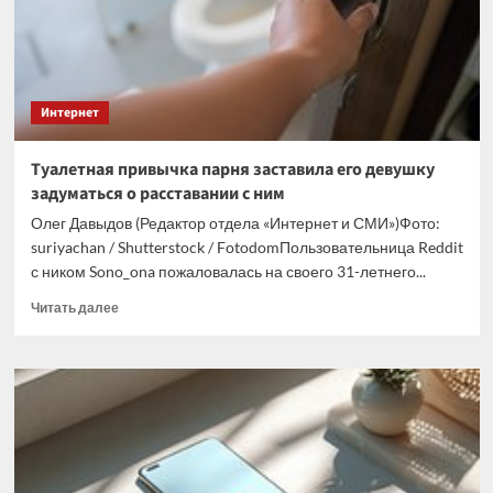
звонками
из
неожиданного
места
Интернет
Туалетная привычка парня заставила его девушку
задуматься о расставании с ним
Олег Давыдов (Редактор отдела «Интернет и СМИ»)Фото:
suriyachan / Shutterstock / FotodomПользовательница Reddit
с ником Sono_ona пожаловалась на своего 31-летнего...
Прочитать
Читать далее
больше
о
Туалетная
привычка
парня
заставила
его
девушку
задуматься