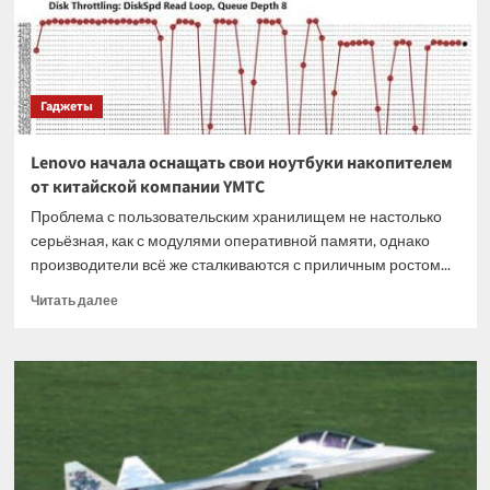
из-
за
большого
спроса
Гаджеты
Lenovo начала оснащать свои ноутбуки накопителем
от китайской компании YMTC
Проблема с пользовательским хранилищем не настолько
серьёзная, как с модулями оперативной памяти, однако
производители всё же сталкиваются с приличным ростом...
Прочитать
Читать далее
больше
о
Lenovo
начала
оснащать
свои
ноутбуки
накопителем
от