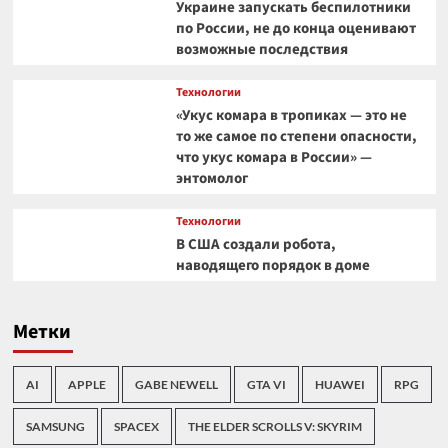
Украине запускать беспилотники
по России, не до конца оценивают
возможные последствия
Технологии
«Укус комара в тропиках — это не
то же самое по степени опасности,
что укус комара в России» —
энтомолог
Технологии
В США создали робота,
наводящего порядок в доме
Метки
AI
APPLE
GABE NEWELL
GTA VI
HUAWEI
RPG
SAMSUNG
SPACEX
THE ELDER SCROLLS V: SKYRIM