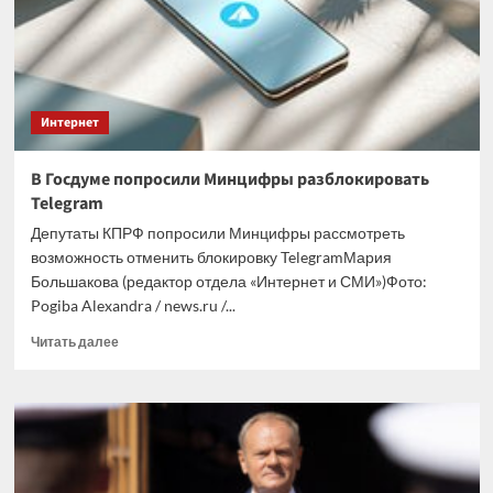
о
расставании
с
ним
Интернет
В Госдуме попросили Минцифры разблокировать
Telegram
Депутаты КПРФ попросили Минцифры рассмотреть
возможность отменить блокировку TelegramМария
Большакова (редактор отдела «Интернет и СМИ»)Фото:
Pogiba Alexandra / news.ru /...
Прочитать
Читать далее
больше
о
В
Госдуме
попросили
Минцифры
разблокировать