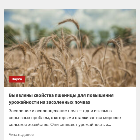
о
Как
производство
меняет
растительное
лекарственное
средство?
Наука
Выявлены свойства пшеницы для повышения
урожайности на засоленных почвах
Засоление и осолонцевание почв — одни из самых
серьезных проблем, с которыми сталкивается мировое
сельское хозяйство. Они снижают урожайность и...
Прочитать
Читать далее
больше