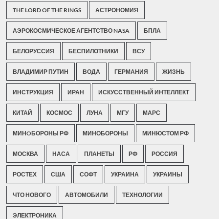
THE LORD OF THE RINGS
АСТРОНОМИЯ
АЭРОКОСМИЧЕСКОЕ АГЕНТСТВО NASA
БПЛА
БЕЛОРУССИЯ
БЕСПИЛОТНИКИ
ВСУ
ВЛАДИМИР ПУТИН
ВОДА
ГЕРМАНИЯ
ЖИЗНЬ
ИНСТРУКЦИЯ
ИРАН
ИСКУССТВЕННЫЙ ИНТЕЛЛЕКТ
КИТАЙ
КОСМОС
ЛУНА
МГУ
МАРС
МИНOБОРОНЫ РФ
МИНОБОРОНЫ
МИНЮСТОМ РФ
МОСКВА
НАСА
ПЛАНЕТЫ
РФ
РОССИЯ
РОСТЕХ
США
СОФТ
УКРАИНА
УКРАИНЫ
ЧТО НОВОГО
АВТОМОБИЛИ
ТЕХНОЛОГИИ
ЭЛЕКТРОНИКА