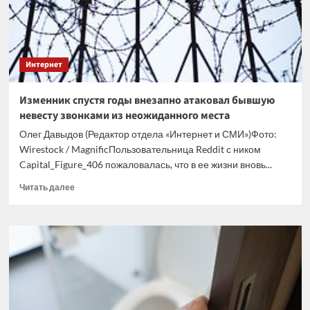
Интернет
Изменник спустя годы внезапно атаковал бывшую
невесту звонками из неожиданного места
Олег Давыдов (Редактор отдела «Интернет и СМИ»)Фото:
Wirestock / MagnificПользовательница Reddit с ником
Capital_Figure_406 пожаловалась, что в ее жизни вновь...
Прочитать
Читать далее
больше
о
Изменник
спустя
годы
внезапно
атаковал
бывшую
невесту