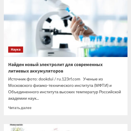
о
многолетней
подготовке
наследниками
нацистов
реванша
Наука
Найден новый электролит для современных
литиевых аккумуляторов
Источник фото: dookdui / ru.123rf.com Ученые из
Московского физико-технического института (МФТИ) и
Объединенного института высоких температур Российской
академии наук...
Прочитать
Читать далее
больше
о
Найден
новый