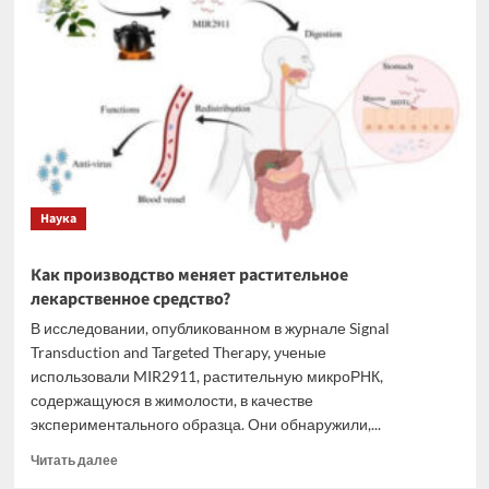
электролит
для
современных
литиевых
аккумуляторов
Наука
Как производство меняет растительное
лекарственное средство?
В исследовании, опубликованном в журнале Signal
Transduction and Targeted Therapy, ученые
использовали MIR2911, растительную микроРНК,
содержащуюся в жимолости, в качестве
экспериментального образца. Они обнаружили,...
Прочитать
Читать далее
больше