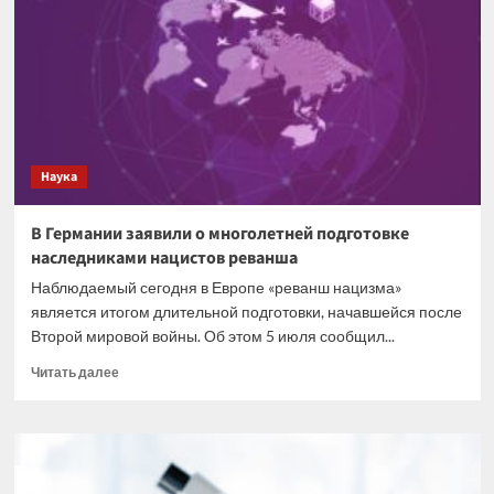
поезд
столкнулся
с
автомобилем
на
железной
дороге
Наука
В Германии заявили о многолетней подготовке
наследниками нацистов реванша
Наблюдаемый сегодня в Европе «реванш нацизма»
является итогом длительной подготовки, начавшейся после
Второй мировой войны. Об этом 5 июля сообщил...
Прочитать
Читать далее
больше
о
В
Германии
заявили