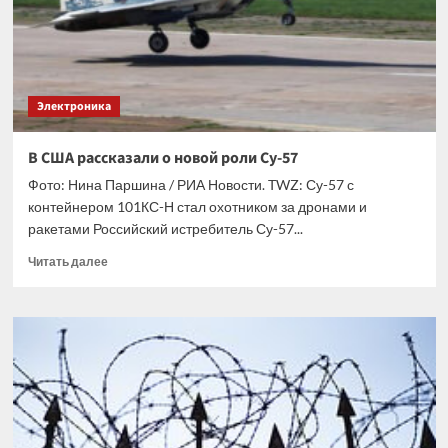
китайской
компании
YMTC
Электроника
В США рассказали о новой роли Су-57
Фото: Нина Паршина / РИА Новости. TWZ: Су-57 с
контейнером 101КС-Н стал охотником за дронами и
ракетами Российский истребитель Су-57...
Прочитать
Читать далее
больше
о
В
США
рассказали
о
новой
роли
Су-57