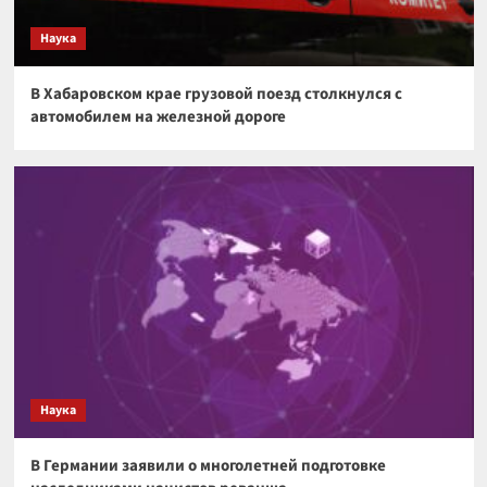
странную прямоугольную структуру
3
Наука
Космос
В Хабаровском крае грузовой поезд столкнулся с
Загадочная аномалия на краю Солнечной
автомобилем на железной дороге
системы может указывать на существование
скрытой планеты
4
Космос
Космический гигант: почему Веста — самый
необычный астероид Солнечной системы
5
Наука
В Германии заявили о многолетней подготовке