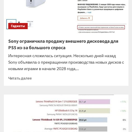
18
ядрами
и
увеличенным
Гаджеты
кэшем
Sony ограничила продажу внешнего дисковода для
PS5 из-за большого спроса
Интересная сложилась ситуация. Несколько дней назад
Sony объявила о прекращении производства новых дисков с
новыми играми в начале 2028 года,...
Прочитать
Читать далее
больше
о
Sony
ограничила
продажу
внешнего
дисковода
для
PS5