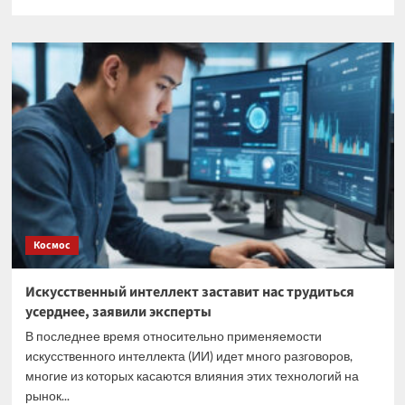
больше
о
Токсичная
красота:
как
татуировки
влияют
на
иммунную
систему,
рассказали
ученые
Космос
Искусственный интеллект заставит нас трудиться
усерднее, заявили эксперты
В последнее время относительно применяемости
искусственного интеллекта (ИИ) идет много разговоров,
многие из которых касаются влияния этих технологий на
рынок...