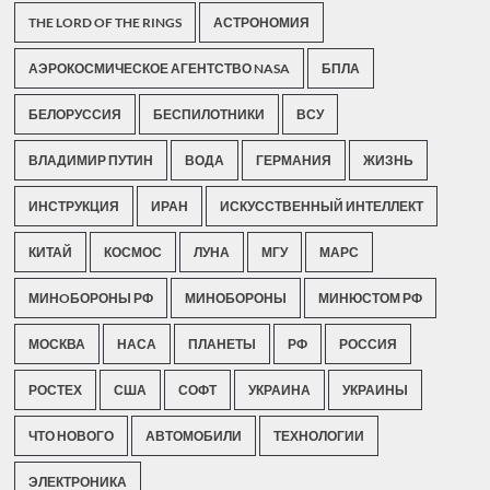
THE LORD OF THE RINGS
АСТРОНОМИЯ
АЭРОКОСМИЧЕСКОЕ АГЕНТСТВО NASA
БПЛА
БЕЛОРУССИЯ
БЕСПИЛОТНИКИ
ВСУ
ВЛАДИМИР ПУТИН
ВОДА
ГЕРМАНИЯ
ЖИЗНЬ
ИНСТРУКЦИЯ
ИРАН
ИСКУССТВЕННЫЙ ИНТЕЛЛЕКТ
КИТАЙ
КОСМОС
ЛУНА
МГУ
МАРС
МИНOБОРОНЫ РФ
МИНОБОРОНЫ
МИНЮСТОМ РФ
МОСКВА
НАСА
ПЛАНЕТЫ
РФ
РОССИЯ
РОСТЕХ
США
СОФТ
УКРАИНА
УКРАИНЫ
ЧТО НОВОГО
АВТОМОБИЛИ
ТЕХНОЛОГИИ
ЭЛЕКТРОНИКА