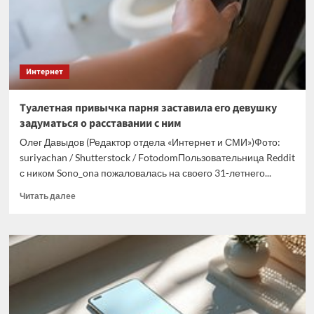
звонками
из
неожиданного
места
Интернет
Туалетная привычка парня заставила его девушку
задуматься о расставании с ним
Олег Давыдов (Редактор отдела «Интернет и СМИ»)Фото:
suriyachan / Shutterstock / FotodomПользовательница Reddit
с ником Sono_ona пожаловалась на своего 31-летнего...
Прочитать
Читать далее
больше
о
Туалетная
привычка
парня
заставила
его
девушку
задуматься