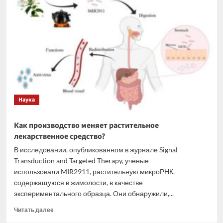
электролит
для
современных
литиевых
аккумуляторов
Наука
Как производство меняет растительное
лекарственное средство?
В исследовании, опубликованном в журнале Signal
Transduction and Targeted Therapy, ученые
использовали MIR2911, растительную микроРНК,
содержащуюся в жимолости, в качестве
экспериментального образца. Они обнаружили,...
Прочитать
Читать далее
больше