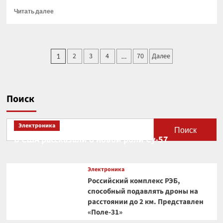
Прочитать
Читать далее
больше
о
Искусственный
интеллект
Пагинация
2
3
4
70
Далее
1
…
заставит
записей
нас
трудиться
усерднее,
заявили
Поиск
эксперты
Электроника
Поиск
В США рассказали о новой роли Су-57
Электроника
Российский комплекс РЭБ,
способный подавлять дроны на
расстоянии до 2 км. Представлен
«Поле-31»