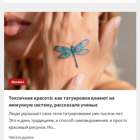
о
Выявлены
свойства
пшеницы
для
повышения
урожайности
на
засоленных
почвах
Космос
Токсичная красота: как татуировки влияют на
иммунную систему, рассказали ученые
Люди украшают свои тела татуировками уже тысячи лет.
Это и дань традициям, и способ самовыражения, и просто
красивый рисунок. Но...
Прочитать
Читать далее