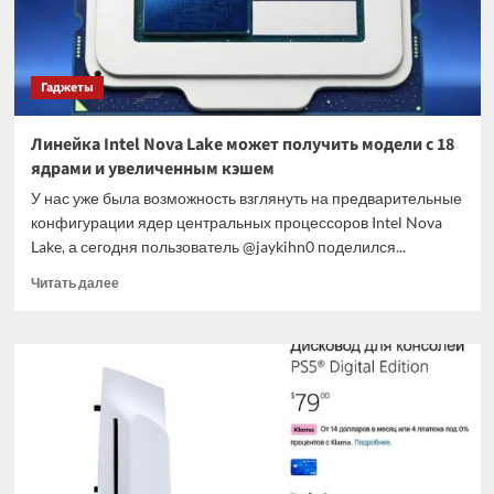
Гаджеты
Линейка Intel Nova Lake может получить модели с 18
ядрами и увеличенным кэшем
У нас уже была возможность взглянуть на предварительные
конфигурации ядер центральных процессоров Intel Nova
Lake, а сегодня пользователь @jaykihn0 поделился...
Прочитать
Читать далее
больше
о
Линейка
Intel
Nova
Lake
может
получить
модели
с