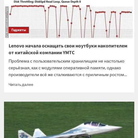
из-
за
большого
спроса
Гаджеты
Lenovo начала оснащать свои ноутбуки накопителем
от китайской компании YMTC
Проблема с пользовательским хранилищем не настолько
серьёзная, как с модулями оперативной памяти, однако
производители всё же сталкиваются с приличным ростом...
Прочитать
Читать далее
больше
о
Lenovo
начала
оснащать
свои
ноутбуки
накопителем
от