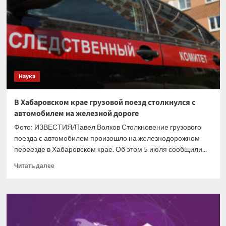
первого
шага
от
Киева
после
скандала
с
героизацией
Наука
нацистов
В Хабаровском крае грузовой поезд столкнулся с
автомобилем на железной дороге
Фото: ИЗВЕСТИЯ/Павел Волков Столкновение грузового
поезда с автомобилем произошло на железнодорожном
переезде в Хабаровском крае. Об этом 5 июля сообщили...
Прочитать
Читать далее
больше
о
В
Хабаровском
крае
грузовой