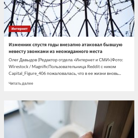
Интернет
Изменник спустя годы внезапно атаковал бывшую
невесту звонками из неожиданного места
Олег Давыдов (Редактор отдела «Интернет и СМИ»)Фото:
Wirestock / MagnificПользовательница Reddit с ником
Capital_Figure_406 пожаловалась, что в ее жизни вновь...
Прочитать
Читать далее
больше
о
Изменник
спустя
годы
внезапно
атаковал
бывшую
невесту