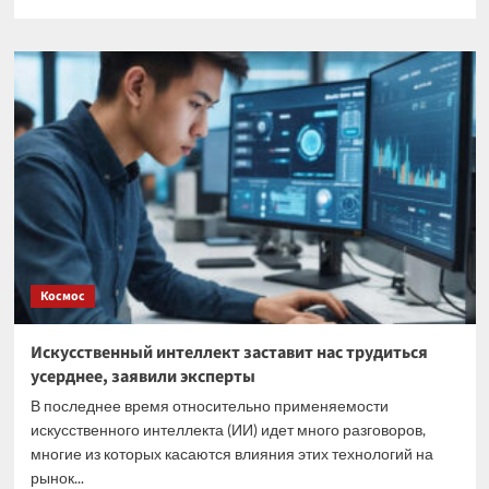
больше
о
Токсичная
красота:
как
татуировки
влияют
на
иммунную
систему,
рассказали
ученые
Космос
Искусственный интеллект заставит нас трудиться
усерднее, заявили эксперты
В последнее время относительно применяемости
искусственного интеллекта (ИИ) идет много разговоров,
многие из которых касаются влияния этих технологий на
рынок...