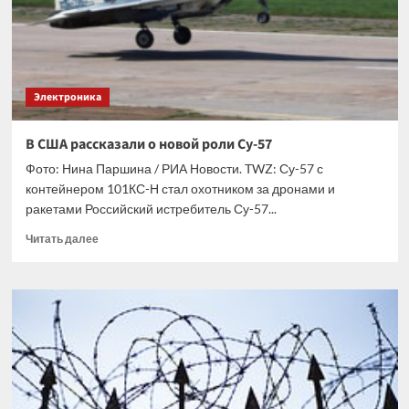
китайской
компании
YMTC
Электроника
В США рассказали о новой роли Су-57
Фото: Нина Паршина / РИА Новости. TWZ: Су-57 с
контейнером 101КС-Н стал охотником за дронами и
ракетами Российский истребитель Су-57...
Прочитать
Читать далее
больше
о
В
США
рассказали
о
новой
роли
Су-57