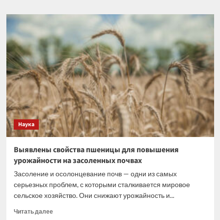
о
Как
производство
меняет
растительное
лекарственное
средство?
Наука
Выявлены свойства пшеницы для повышения
урожайности на засоленных почвах
Засоление и осолонцевание почв — одни из самых
серьезных проблем, с которыми сталкивается мировое
сельское хозяйство. Они снижают урожайность и...
Прочитать
Читать далее
больше