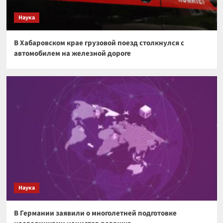
странную прямоугольную структуру
3
Наука
Космос
В Хабаровском крае грузовой поезд столкнулся с
Загадочная аномалия на краю Солнечной
автомобилем на железной дороге
системы может указывать на существование
скрытой планеты
4
Космос
Космический гигант: почему Веста — самый
необычный астероид Солнечной системы
5
Наука
В Германии заявили о многолетней подготовке