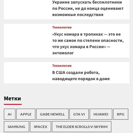
Украине запускать беспилотники
по России, не до конца оценивают
возможные последствия
Технологии
«Укус комара в тропиках — это не
то же самое по степени опасности,
что укус комара в России» —
энтомолог
Технологии
В США создали робота,
наводящего порядок в доме
Метки
AI
APPLE
GABE NEWELL
GTA VI
HUAWEI
RPG
SAMSUNG
SPACEX
THE ELDER SCROLLS V: SKYRIM