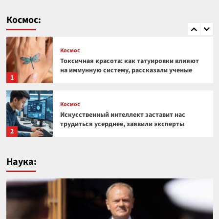
Космический гигант: почему Веста — самый
необычный астероид Солнечной системы
Космос:
5
Космос
Токсичная красота: как татуировки влияют
на иммунную систему, рассказали ученые
1
Космос
Искусственный интеллект заставит нас
трудиться усерднее, заявили эксперты
2
Космос
Наука:
Под поверхностью Луны обнаружили
странную прямоугольную структуру
3
Космос
Загадочная аномалия на краю Солнечной