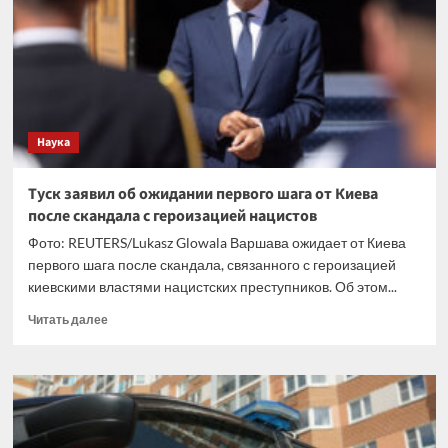
Telegram
Наука
Туск заявил об ожидании первого шага от Киева
после скандала с героизацией нацистов
Фото: REUTERS/Lukasz Glowala Варшава ожидает от Киева
первого шага после скандала, связанного с героизацией
киевскими властями нацистских преступников. Об этом...
Прочитать
Читать далее
больше
о
Туск
заявил
об
ожидании