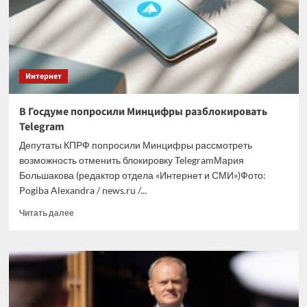
о
расставании
с
ним
Интернет
В Госдуме попросили Минцифры разблокировать
Telegram
Депутаты КПРФ попросили Минцифры рассмотреть
возможность отменить блокировку TelegramМария
Большакова (редактор отдела «Интернет и СМИ»)Фото:
Pogiba Alexandra / news.ru /...
Прочитать
Читать далее
больше
о
В
Госдуме
попросили
Минцифры
разблокировать