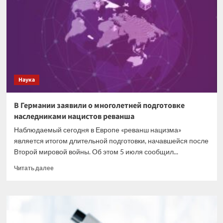
поезд
столкнулся
с
автомобилем
на
железной
дороге
Наука
В Германии заявили о многолетней подготовке
наследниками нацистов реванша
Наблюдаемый сегодня в Европе «реванш нацизма»
является итогом длительной подготовки, начавшейся после
Второй мировой войны. Об этом 5 июля сообщил...
Прочитать
Читать далее
больше
о
В
Германии
заявили