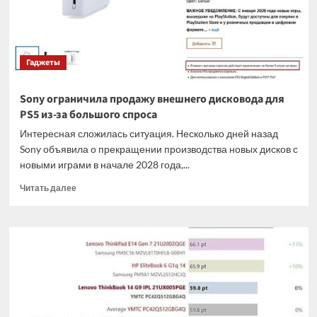
18
ядрами
и
увеличенным
Гаджеты
кэшем
Sony ограничила продажу внешнего дисковода для
PS5 из-за большого спроса
Интересная сложилась ситуация. Несколько дней назад
Sony объявила о прекращении производства новых дисков с
новыми играми в начале 2028 года,...
Прочитать
Читать далее
больше
о
Sony
ограничила
продажу
внешнего
дисковода
для
PS5