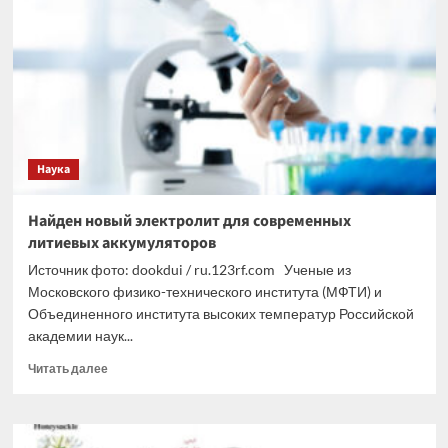
о
многолетней
подготовке
наследниками
нацистов
реванша
Наука
Найден новый электролит для современных
литиевых аккумуляторов
Источник фото: dookdui / ru.123rf.com Ученые из
Московского физико-технического института (МФТИ) и
Объединенного института высоких температур Российской
академии наук...
Прочитать
Читать далее
больше
о
Найден
новый