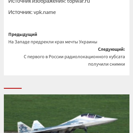
Источник изображения: topwar.ru
Источник:
vpk.name
Навигация
Предыдущий
На Западе предрекли крах мечты Украины
записи
Следующий:
С первого в России радиолокационного кубсата
получили снимки