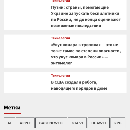
Технологии
Путин: страны, помогающие
Украине запускать беспилотники
по России, не до конца оценивают
возможные последствия
Технологии
«Укус комара в тропиках — это не
то же самое по степени опасности,
что укус комара в России» —
энтомолог
Технологии
В США создали робота,
наводящего порядок в доме
Метки
AI
APPLE
GABE NEWELL
GTA VI
HUAWEI
RPG