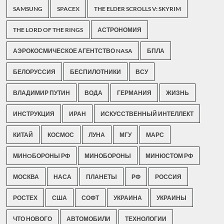
SAMSUNG
SPACEX
THE ELDER SCROLLS V: SKYRIM
THE LORD OF THE RINGS
АСТРОНОМИЯ
АЭРОКОСМИЧЕСКОЕ АГЕНТСТВО NASA
БПЛА
БЕЛОРУССИЯ
БЕСПИЛОТНИКИ
ВСУ
ВЛАДИМИР ПУТИН
ВОДА
ГЕРМАНИЯ
ЖИЗНЬ
ИНСТРУКЦИЯ
ИРАН
ИСКУССТВЕННЫЙ ИНТЕЛЛЕКТ
КИТАЙ
КОСМОС
ЛУНА
МГУ
МАРС
МИНOБОРОНЫ РФ
МИНОБОРОНЫ
МИНЮСТОМ РФ
МОСКВА
НАСА
ПЛАНЕТЫ
РФ
РОССИЯ
РОСТЕХ
США
СОФТ
УКРАИНА
УКРАИНЫ
ЧТО НОВОГО
АВТОМОБИЛИ
ТЕХНОЛОГИИ