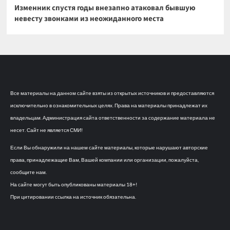
Изменник спустя годы внезапно атаковал бывшую
невесту звонками из неожиданного места
Все материалы на данном сайте взяты из открытых источников и предоставляются
исключительно в ознакомительных целях. Права на материалы принадлежат их
владельцам. Администрация сайта ответственности за содержание материала не
несет. Сайт не является СМИ!
Если Вы обнаружили на нашем сайте материалы, которые нарушают авторские
права, принадлежащие Вам, Вашей компании или организации, пожалуйста,
сообщите нам.
На сайте могут быть опубликованы материалы 18+!
При цитировании ссылка на источник обязательна.