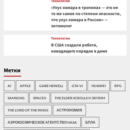
Технологии
«Укус комара в тропиках — это не
то же самое по степени опасности,
что укус комара в России» —
энтомолог
Технологии
В США создали робота,
наводящего порядок в доме
Метки
AI
APPLE
GABE NEWELL
GTA VI
HUAWEI
RPG
SAMSUNG
SPACEX
THE ELDER SCROLLS V: SKYRIM
THE LORD OF THE RINGS
АСТРОНОМИЯ
АЭРОКОСМИЧЕСКОЕ АГЕНТСТВО NASA
БПЛА