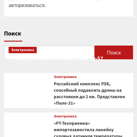
авторизоваться
.
Поиск
Электроника
Поиск
В США рассказали о новой роли Су-57
Электроника
Российский комплекс РЭБ,
способный подавлять дроны на
расстоянии до 2 км. Представлен
«Поле-31»
Электроника
«РТ-Техприемка»
импортозаместила линейку
судовых датчиков температуры