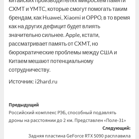
китайских производителях микросхем памяти
CXMT и YMTC, которые смогут помогать таким
брендам, как Huawei, Xiaomi и OPPO, в то время
как на других дефицит будет влиять
значительно сильнее. Apple, кстати,
рассматривает память от CXMT, но
бюрократические проблемы между США и
Китаем мешают потенциальному
сотрудничеству.
Источник:
i2hard.ru
Навигация
Предыдущий
Российский комплекс РЭБ, способный подавлять
записи
дроны на расстоянии до 2 км. Представлен «Поле-31»
Следующий:
Задняя пластина GeForce RTX 5090 расплавила