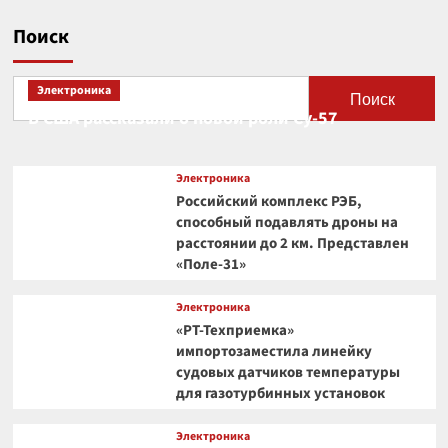
Поиск
Электроника
Поиск
В США рассказали о новой роли Су-57
Электроника
Российский комплекс РЭБ,
способный подавлять дроны на
расстоянии до 2 км. Представлен
«Поле-31»
Электроника
«РТ-Техприемка»
импортозаместила линейку
судовых датчиков температуры
для газотурбинных установок
Электроника