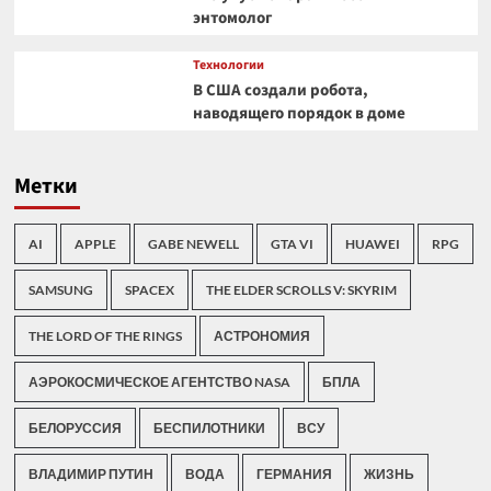
энтомолог
Технологии
В США создали робота,
наводящего порядок в доме
Метки
AI
APPLE
GABE NEWELL
GTA VI
HUAWEI
RPG
SAMSUNG
SPACEX
THE ELDER SCROLLS V: SKYRIM
THE LORD OF THE RINGS
АСТРОНОМИЯ
АЭРОКОСМИЧЕСКОЕ АГЕНТСТВО NASA
БПЛА
БЕЛОРУССИЯ
БЕСПИЛОТНИКИ
ВСУ
ВЛАДИМИР ПУТИН
ВОДА
ГЕРМАНИЯ
ЖИЗНЬ