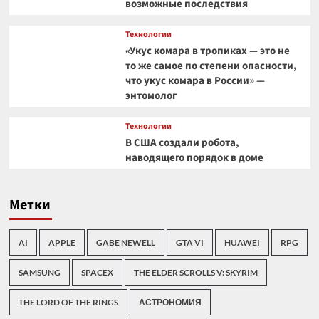
возможные последствия
Технологии
«Укус комара в тропиках — это не
то же самое по степени опасности,
что укус комара в России» —
энтомолог
Технологии
В США создали робота,
наводящего порядок в доме
Метки
AI
APPLE
GABE NEWELL
GTA VI
HUAWEI
RPG
SAMSUNG
SPACEX
THE ELDER SCROLLS V: SKYRIM
THE LORD OF THE RINGS
АСТРОНОМИЯ