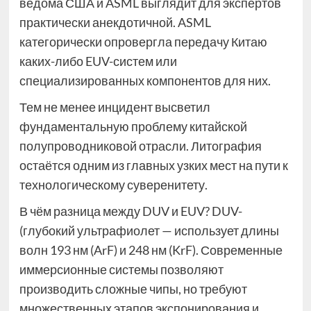
ведома США и ASML выглядит для экспертов
практически анекдотичной. ASML
категорически опровергла передачу Китаю
каких-либо EUV-систем или
специализированных компонентов для них.
Тем не менее инцидент высветил
фундаментальную проблему китайской
полупроводниковой отрасли. Литография
остаётся одним из главных узких мест на пути к
технологическому суверенитету.
В чём разница между DUV и EUV? DUV-
(глубокий ультрафиолет — использует длины
волн 193 нм (ArF) и 248 нм (KrF). Современные
иммерсионные системы позволяют
производить сложные чипы, но требуют
множественных этапов экспонирования и