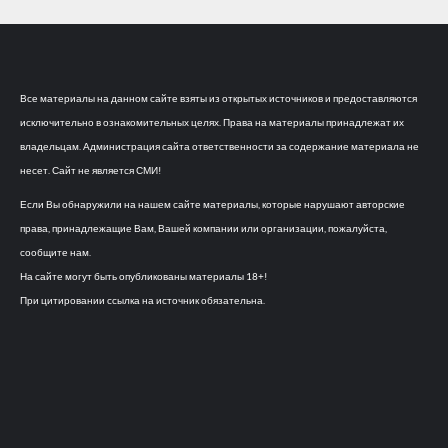
Все материалы на данном сайте взяты из открытых источников и предоставляются
исключительно в ознакомительных целях. Права на материалы принадлежат их
владельцам. Администрация сайта ответственности за содержание материала не
несет. Сайт не является СМИ!
Если Вы обнаружили на нашем сайте материалы, которые нарушают авторские
права, принадлежащие Вам, Вашей компании или организации, пожалуйста,
сообщите нам.
На сайте могут быть опубликованы материалы 18+!
При цитировании ссылка на источник обязательна.