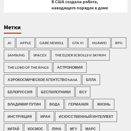
В США создали робота,
наводящего порядок в доме
Метки
AI
APPLE
GABE NEWELL
GTA VI
HUAWEI
RPG
SAMSUNG
SPACEX
THE ELDER SCROLLS V: SKYRIM
THE LORD OF THE RINGS
АСТРОНОМИЯ
АЭРОКОСМИЧЕСКОЕ АГЕНТСТВО NASA
БПЛА
БЕЛОРУССИЯ
БЕСПИЛОТНИКИ
ВСУ
ВЛАДИМИР ПУТИН
ВОДА
ГЕРМАНИЯ
ЖИЗНЬ
ИНСТРУКЦИЯ
ИРАН
ИСКУССТВЕННЫЙ ИНТЕЛЛЕКТ
КИТАЙ
КОСМОС
ЛУНА
МГУ
МАРС