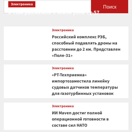
Электроника
Поиск
В США рассказали о новой роли Су-57
Электроника
Российский комплекс РЭБ,
способный подавлять дроны на
расстоянии до 2 км. Представлен
«Поле-31»
Электроника
«РТ-Техприемка»
импортозаместила линейку
судовых датчиков температуры
для газотурбинных установок
Электроника
ИИ Maven достиг полной
операционной готовности в
составе сил НАТО