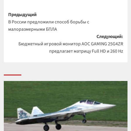
Навигация
Предыдущий
В России предложили способ борьбы с
записи
малоразмерными БПЛА
Следующий:
Бюджетный игровой монитор AOC GAMING 25G4ZR
предлагает матрицу Full HD и 260 Hz