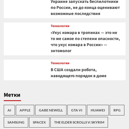
Украине запускать беспилотники
по России, не до конца оценивают
возможные последствия
Технологии
«Укус комара в тропиках — это не
то же самое по степени опасности,
что укус комара в России» —
энтомолог
Технологии
В США создали робота,
наводящего порядок в доме
Метки
AI
APPLE
GABE NEWELL
GTA VI
HUAWEI
RPG
SAMSUNG
SPACEX
THE ELDER SCROLLS V: SKYRIM