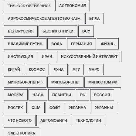
THE LORD OF THE RINGS
АСТРОНОМИЯ
АЭРОКОСМИЧЕСКОЕ АГЕНТСТВО NASA
БПЛА
БЕЛОРУССИЯ
БЕСПИЛОТНИКИ
ВСУ
ВЛАДИМИР ПУТИН
ВОДА
ГЕРМАНИЯ
ЖИЗНЬ
ИНСТРУКЦИЯ
ИРАН
ИСКУССТВЕННЫЙ ИНТЕЛЛЕКТ
КИТАЙ
КОСМОС
ЛУНА
МГУ
МАРС
МИНOБОРОНЫ РФ
МИНОБОРОНЫ
МИНЮСТОМ РФ
МОСКВА
НАСА
ПЛАНЕТЫ
РФ
РОССИЯ
РОСТЕХ
США
СОФТ
УКРАИНА
УКРАИНЫ
ЧТО НОВОГО
АВТОМОБИЛИ
ТЕХНОЛОГИИ
ЭЛЕКТРОНИКА