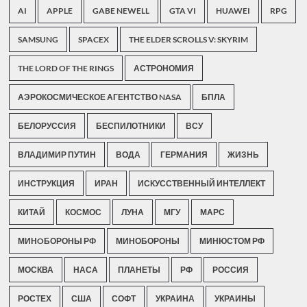
AI
APPLE
GABE NEWELL
GTA VI
HUAWEI
RPG
SAMSUNG
SPACEX
THE ELDER SCROLLS V: SKYRIM
THE LORD OF THE RINGS
АСТРОНОМИЯ
АЭРОКОСМИЧЕСКОЕ АГЕНТСТВО NASA
БПЛА
БЕЛОРУССИЯ
БЕСПИЛОТНИКИ
ВСУ
ВЛАДИМИР ПУТИН
ВОДА
ГЕРМАНИЯ
ЖИЗНЬ
ИНСТРУКЦИЯ
ИРАН
ИСКУССТВЕННЫЙ ИНТЕЛЛЕКТ
КИТАЙ
КОСМОС
ЛУНА
МГУ
МАРС
МИНOБОРОНЫ РФ
МИНОБОРОНЫ
МИНЮСТОМ РФ
МОСКВА
НАСА
ПЛАНЕТЫ
РФ
РОССИЯ
РОСТЕХ
США
СОФТ
УКРАИНА
УКРАИНЫ