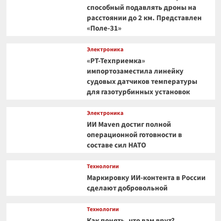
способный подавлять дроны на
расстоянии до 2 км. Представлен
«Поле-31»
Электроника
«РТ-Техприемка»
импортозаместила линейку
судовых датчиков температуры
для газотурбинных установок
Электроника
ИИ Maven достиг полной
операционной готовности в
составе сил НАТО
Технологии
Маркировку ИИ-контента в России
сделают добровольной
Технологии
Как понять, что вам врут?