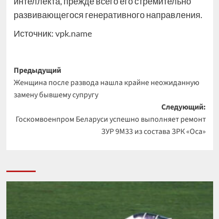
интеллекта, прежде всего его стремительно
развивающегося генеративного направления.
Источник:
vpk.name
Навигация
Предыдущий
Женщина после развода нашла крайне неожиданную
записи
замену бывшему супругу
Следующий:
Госкомвоенпром Беларуси успешно выполняет ремонт
ЗУР 9М33 из состава ЗРК «Оса»