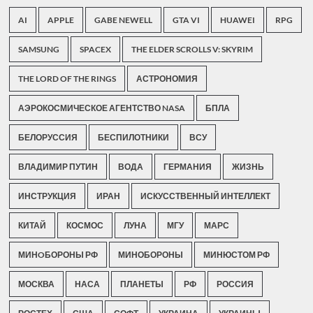
AI
APPLE
GABE NEWELL
GTA VI
HUAWEI
RPG
SAMSUNG
SPACEX
THE ELDER SCROLLS V: SKYRIM
THE LORD OF THE RINGS
АСТРОНОМИЯ
АЭРОКОСМИЧЕСКОЕ АГЕНТСТВО NASA
БПЛА
БЕЛОРУССИЯ
БЕСПИЛОТНИКИ
ВСУ
ВЛАДИМИР ПУТИН
ВОДА
ГЕРМАНИЯ
ЖИЗНЬ
ИНСТРУКЦИЯ
ИРАН
ИСКУССТВЕННЫЙ ИНТЕЛЛЕКТ
КИТАЙ
КОСМОС
ЛУНА
МГУ
МАРС
МИНOБОРОНЫ РФ
МИНОБОРОНЫ
МИНЮСТОМ РФ
МОСКВА
НАСА
ПЛАНЕТЫ
РФ
РОССИЯ