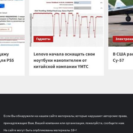
Гаджеты
Электрон
дажу
Lenovo начала оснащать свои
В США ра
для PS5
ноутбуки накопителем от
Су-57
а
китайской компании YMTC
Если Вы обнаружили на нашем сайте материалы, которые нарушают авторские права,
принадлежащие Вам, Вашей компании или организации, пожалуйста, сообщите нам.
На сайте могут быть опубликованы материалы 18+!