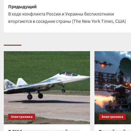
Навигация
Предыдущий
В ходе конфликта России и Украины беспилотники
записи
вторгаются в соседние страны (The New York Times, США)
Электроника
Электроника