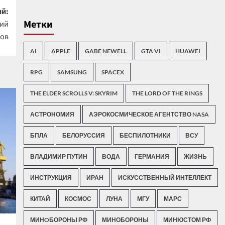
й:
Метки
кий
пов
AI
APPLE
GABE NEWELL
GTA VI
HUAWEI
RPG
SAMSUNG
SPACEX
THE ELDER SCROLLS V: SKYRIM
THE LORD OF THE RINGS
АСТРОНОМИЯ
АЭРОКОСМИЧЕСКОЕ АГЕНТСТВО NASA
БПЛА
БЕЛОРУССИЯ
БЕСПИЛОТНИКИ
ВСУ
ВЛАДИМИР ПУТИН
ВОДА
ГЕРМАНИЯ
ЖИЗНЬ
ИНСТРУКЦИЯ
ИРАН
ИСКУССТВЕННЫЙ ИНТЕЛЛЕКТ
КИТАЙ
КОСМОС
ЛУНА
МГУ
МАРС
МИНOБОРОНЫ РФ
МИНОБОРОНЫ
МИНЮСТОМ РФ