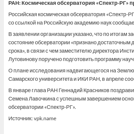
РАН: Космическая обсерватория «Спектр-РГ» 
Российская космическая обсерватория «Спектр-РГ»
со ссылкой на Российскую академию наук сообщае
В заявлении организации указано, что по итогам 
состояние обсерватории «признано достаточным 
срока», в связи с чем заместителю директора Инс
Лутовинову поручено подготовить программу науч
О плане исследования надвигающегося на Землю
Самарского университета и ИКИ РАН, в апреле со
В январе глава РАН Геннадий Красников поздрав
Семена Лавочкина с успешным завершением осно
обсерватории «Спектр-РГ».
Источник:
vpk.name