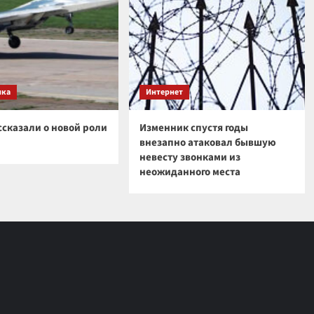
ика
Интернет
ссказали о новой роли
Изменник спустя годы
внезапно атаковал бывшую
невесту звонками из
неожиданного места