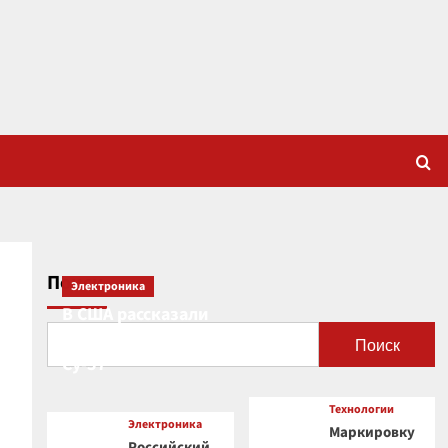
Поиск
Электроника
В США рассказали
о новой роли
Поиск
Су-57
Технологии
Электроника
Маркировку
Российский