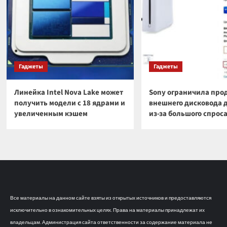
Гаджеты
Гаджеты
Линейка Intel Nova Lake может
Sony ограничила про
получить модели с 18 ядрами и
внешнего дисковода 
увеличенным кэшем
из-за большого спрос
Все материалы на данном сайте взяты из открытых источников и предоставляются
исключительно в ознакомительных целях. Права на материалы принадлежат их
владельцам. Администрация сайта ответственности за содержание материала не