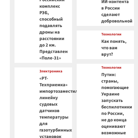
ИИ-контента
комплекс
в России
РЭБ,
сделают
способный
добровольной
подавлять
дроны на
Технологии
расстоянии
Как понять,
до 2 км.
что вам
Представлен
врут?
«Поле-31»
Технологии
Электроника
Путин:
«РТ-
страны,
Техприемка»
помогающие
импортозаместила
Украине
линейку
запускать
судовых
беспилотники
датчиков
по России,
температуры
не до конца
для
оценивают
газотурбинных
возможные
установок