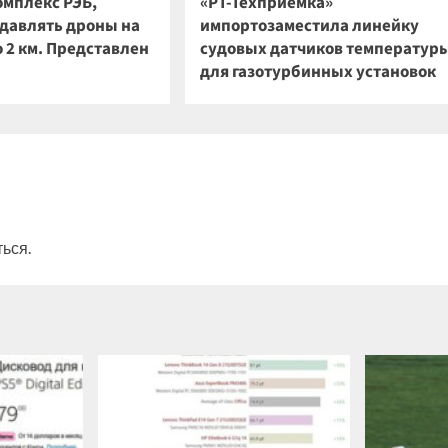
омплекс РЭБ,
«РТ-Техприемка»
давлять дроны на
импортозаместила линейку
 2 км. Представлен
судовых датчиков температур
для газотурбинных установок
ться
.