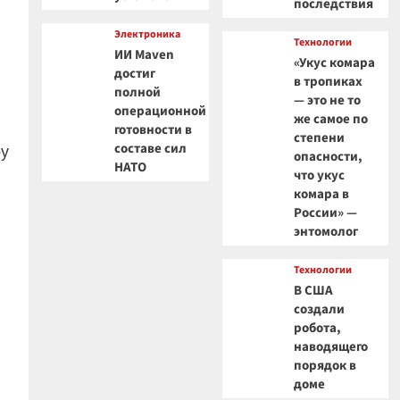
последствия
Электроника
Технологии
ИИ Maven
«Укус комара
достиг
в тропиках
полной
— это не то
операционной
же самое по
готовности в
степени
составе сил
ру
опасности,
НАТО
что укус
комара в
России» —
энтомолог
Технологии
В США
создали
робота,
наводящего
порядок в
доме