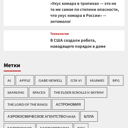
«Укус комара в тропиках — это не
то же самое по степени опасности,
что укус комара в России» —
энтомолог
Технологии
В США создали робота,
наводящего порядок в доме
Метки
AI
APPLE
GABE NEWELL
GTA VI
HUAWEI
RPG
SAMSUNG
SPACEX
THE ELDER SCROLLS V: SKYRIM
THE LORD OF THE RINGS
АСТРОНОМИЯ
АЭРОКОСМИЧЕСКОЕ АГЕНТСТВО NASA
БПЛА