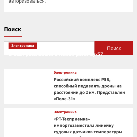
авторизоваться
.
Поиск
Электроника
Поиск
В США рассказали о новой роли Су-57
Электроника
Российский комплекс РЭБ,
способный подавлять дроны на
расстоянии до 2 км. Представлен
«Поле-31»
Электроника
«РТ-Техприемка»
импортозаместила линейку
судовых датчиков температуры