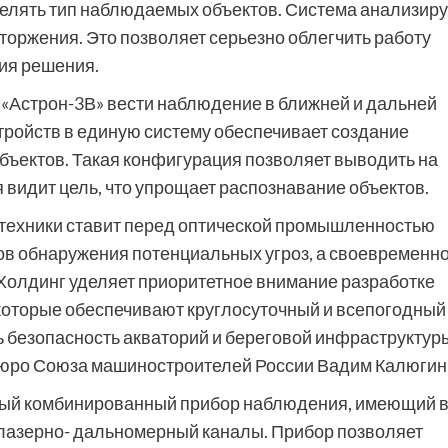
лять тип наблюдаемых объектов. Система анализиру
торжения. Это позволяет серьезно облегчить работу
ия решения.
«Астрон-3В» вести наблюдение в ближней и дальней
тройств в единую систему обеспечивает создание
бъектов. Такая конфигурация позволяет выводить на
 видит цель, что упрощает распознавание объектов.
 техники ставит перед оптической промышленностью
ов обнаружения потенциальных угроз, а своевременн
Холдинг уделяет приоритетное внимание разработке
которые обеспечивают круглосуточный и всепогодный
ь безопасность акваторий и береговой инфраструктуры
Бюро Союза машиностроителей России Вадим Калюгин
мый комбинированный прибор наблюдения, имеющий 
 лазерно- дальномерный каналы. Прибор позволяет