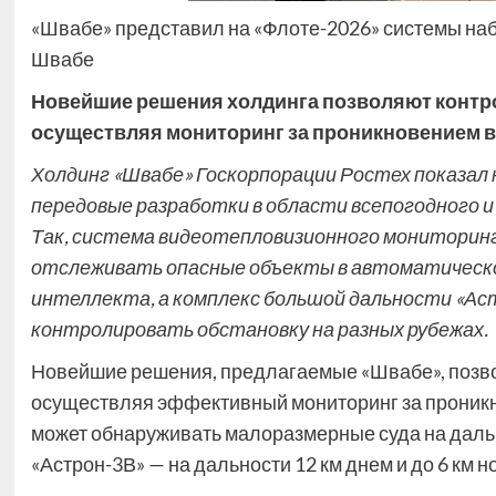
«Швабе» представил на «Флоте-2026» системы на
Швабе
Новейшие решения холдинга позволяют конт
осуществляя мониторинг за проникновением 
Холдинг «Швабе» Госкорпорации Ростех показал
передовые разработки в области всепогодного и
Так, система видеотепловизионного мониторинг
отслеживать опасные объекты в автоматическо
интеллекта, а комплекс большой дальности «Ас
контролировать обстановку на разных рубежах.
Новейшие решения, предлагаемые «Швабе», позв
осуществляя эффективный мониторинг за проникн
может обнаруживать малоразмерные суда на дальнос
«Астрон-3В» — на дальности 12 км днем и до 6 км 