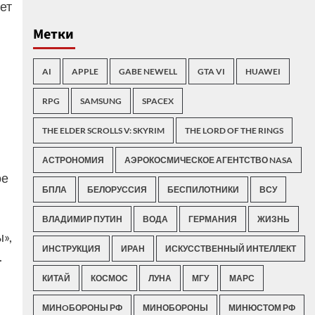
ет
Метки
AI
APPLE
GABE NEWELL
GTA VI
HUAWEI
RPG
SAMSUNG
SPACEX
THE ELDER SCROLLS V: SKYRIM
THE LORD OF THE RINGS
АСТРОНОМИЯ
АЭРОКОСМИЧЕСКОЕ АГЕНТСТВО NASA
ое
БПЛА
БЕЛОРУССИЯ
БЕСПИЛОТНИКИ
ВСУ
ВЛАДИМИР ПУТИН
ВОДА
ГЕРМАНИЯ
ЖИЗНЬ
»,
ИНСТРУКЦИЯ
ИРАН
ИСКУССТВЕННЫЙ ИНТЕЛЛЕКТ
.
КИТАЙ
КОСМОС
ЛУНА
МГУ
МАРС
в
МИНOБОРОНЫ РФ
МИНОБОРОНЫ
МИНЮСТОМ РФ