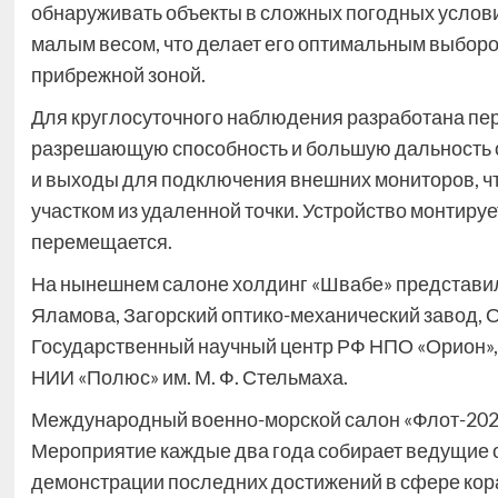
обнаруживать объекты в сложных погодных услови
малым весом, что делает его оптимальным выборо
прибрежной зоной.
Для круглосуточного наблюдения разработана пе
разрешающую способность и большую дальность 
и выходы для подключения внешних мониторов, чт
участком из удаленной точки. Устройство монтируе
перемещается.
На нынешнем салоне холдинг «Швабе» представили
Яламова, Загорский оптико-механический завод, 
Государственный научный центр РФ НПО «Орион»,
НИИ «Полюс» им. М. Ф. Стельмаха.
Международный военно-морской салон «Флот-2026»
Мероприятие каждые два года собирает ведущие 
демонстрации последних достижений в сфере кора