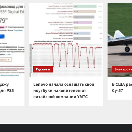
Гаджеты
Электрон
дажу
Lenovo начала оснащать свои
В США ра
для PS5
ноутбуки накопителем от
Су-57
а
китайской компании YMTC