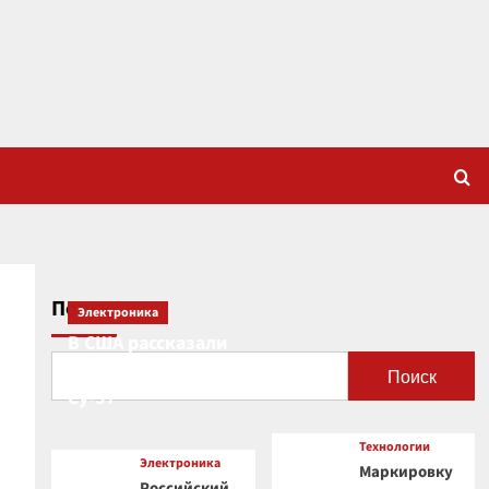
Поиск
Электроника
В США рассказали
о новой роли
Поиск
Су-57
Технологии
Электроника
Маркировку
Российский