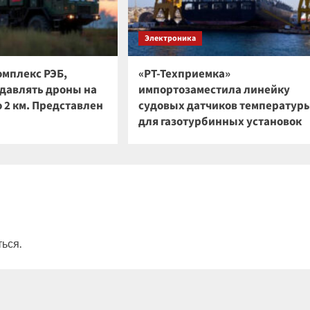
Электроника
омплекс РЭБ,
«РТ-Техприемка»
давлять дроны на
импортозаместила линейку
 2 км. Представлен
судовых датчиков температур
для газотурбинных установок
ться
.