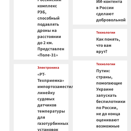
ИИ-контента
комплекс
в России
РЭБ,
сделают
способный
добровольной
подавлять
дроны на
Технологии
расстоянии
Как понять,
до 2 км.
что вам
Представлен
врут?
«Поле-31»
Технологии
Электроника
Путин:
«РТ-
страны,
Техприемка»
помогающие
импортозаместила
Украине
линейку
запускать
судовых
беспилотники
датчиков
по России,
температуры
не до конца
для
оценивают
газотурбинных
возможные
установок