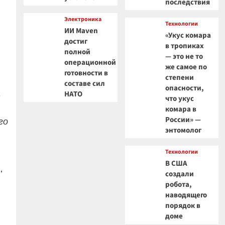
последствия
Электроника
Технологии
ИИ Maven
«Укус комара
достиг
в тропиках
полной
— это не то
операционной
же самое по
готовности в
степени
составе сил
опасности,
.
НАТО
что укус
комара в
России» —
го
энтомолог
Технологии
В США
,
создали
робота,
наводящего
порядок в
доме