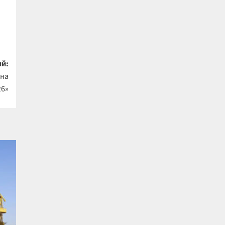
й:
 на
26»