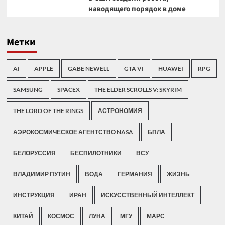
наводящего порядок в доме
Метки
AI
APPLE
GABE NEWELL
GTA VI
HUAWEI
RPG
SAMSUNG
SPACEX
THE ELDER SCROLLS V: SKYRIM
THE LORD OF THE RINGS
АСТРОНОМИЯ
АЭРОКОСМИЧЕСКОЕ АГЕНТСТВО NASA
БПЛА
БЕЛОРУССИЯ
БЕСПИЛОТНИКИ
ВСУ
ВЛАДИМИР ПУТИН
ВОДА
ГЕРМАНИЯ
ЖИЗНЬ
ИНСТРУКЦИЯ
ИРАН
ИСКУССТВЕННЫЙ ИНТЕЛЛЕКТ
КИТАЙ
КОСМОС
ЛУНА
МГУ
МАРС