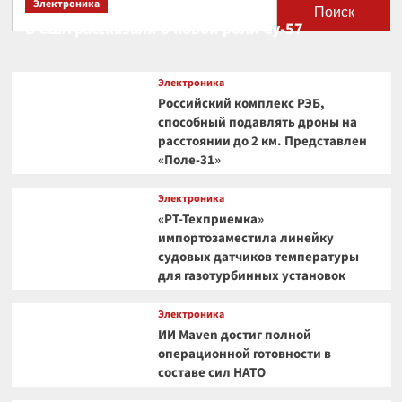
Электроника
Поиск
В США рассказали о новой роли Су-57
Электроника
Российский комплекс РЭБ,
способный подавлять дроны на
расстоянии до 2 км. Представлен
«Поле-31»
Электроника
«РТ-Техприемка»
импортозаместила линейку
судовых датчиков температуры
для газотурбинных установок
Электроника
ИИ Maven достиг полной
операционной готовности в
составе сил НАТО