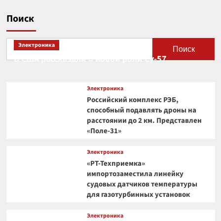
Поиск
Электроника
Поиск
В США рассказали о новой роли Су-57
Электроника
Российский комплекс РЭБ,
способный подавлять дроны на
расстоянии до 2 км. Представлен
«Поле-31»
Электроника
«РТ-Техприемка»
импортозаместила линейку
судовых датчиков температуры
для газотурбинных установок
Электроника