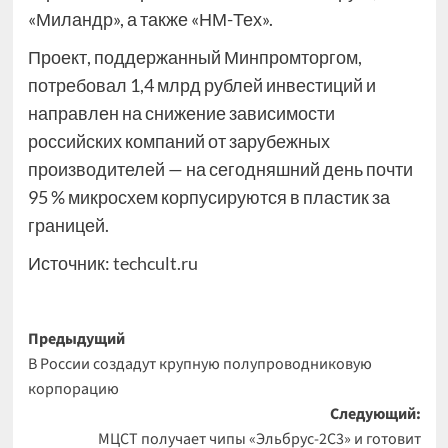
«Миландр», а также «НМ-Тех».
Проект, поддержанный Минпромторгом,
потребовал 1,4 млрд рублей инвестиций и
направлен на снижение зависимости
российских компаний от зарубежных
производителей — на сегодняшний день почти
95 % микросхем корпусируются в пластик за
границей.
Источник:
techcult.ru
Навигация
Предыдущий
В России создадут крупную полупроводниковую
записи
корпорацию
Следующий:
МЦСТ получает чипы «Эльбрус-2С3» и готовит