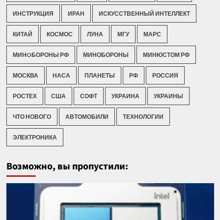
ИНСТРУКЦИЯ
ИРАН
ИСКУССТВЕННЫЙ ИНТЕЛЛЕКТ
КИТАЙ
КОСМОС
ЛУНА
МГУ
МАРС
МИНOБОРОНЫ РФ
МИНОБОРОНЫ
МИНЮСТОМ РФ
МОСКВА
НАСА
ПЛАНЕТЫ
РФ
РОССИЯ
РОСТЕХ
США
СОФТ
УКРАИНА
УКРАИНЫ
ЧТО НОВОГО
АВТОМОБИЛИ
ТЕХНОЛОГИИ
ЭЛЕКТРОНИКА
Возможно, вы пропустили: