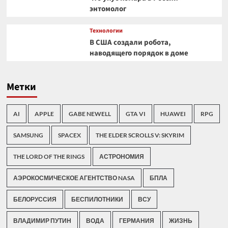
энтомолог
Технологии
В США создали робота,
наводящего порядок в доме
Метки
AI
APPLE
GABE NEWELL
GTA VI
HUAWEI
RPG
SAMSUNG
SPACEX
THE ELDER SCROLLS V: SKYRIM
THE LORD OF THE RINGS
АСТРОНОМИЯ
АЭРОКОСМИЧЕСКОЕ АГЕНТСТВО NASA
БПЛА
БЕЛОРУССИЯ
БЕСПИЛОТНИКИ
ВСУ
ВЛАДИМИР ПУТИН
ВОДА
ГЕРМАНИЯ
ЖИЗНЬ