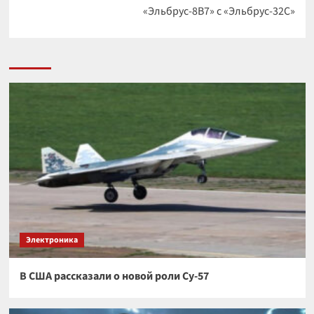
«Эльбрус-8В7» с «Эльбрус-32С»
Электроника
В США рассказали о новой роли Су-57