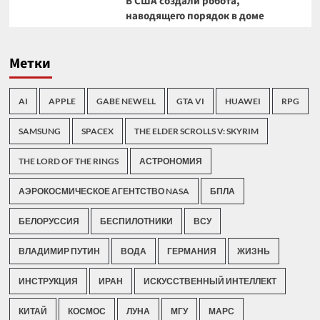
В США создали робота,
наводящего порядок в доме
Метки
AI
APPLE
GABE NEWELL
GTA VI
HUAWEI
RPG
SAMSUNG
SPACEX
THE ELDER SCROLLS V: SKYRIM
THE LORD OF THE RINGS
АСТРОНОМИЯ
АЭРОКОСМИЧЕСКОЕ АГЕНТСТВО NASA
БПЛА
БЕЛОРУССИЯ
БЕСПИЛОТНИКИ
ВСУ
ВЛАДИМИР ПУТИН
ВОДА
ГЕРМАНИЯ
ЖИЗНЬ
ИНСТРУКЦИЯ
ИРАН
ИСКУССТВЕННЫЙ ИНТЕЛЛЕКТ
КИТАЙ
КОСМОС
ЛУНА
МГУ
МАРС