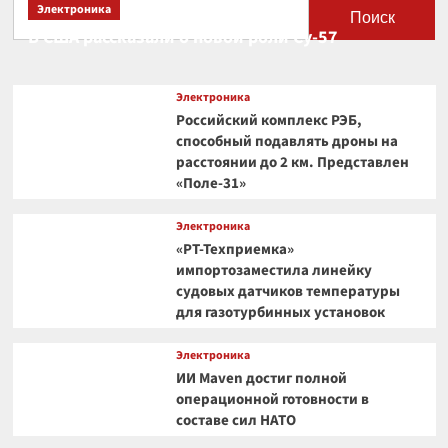
Электроника
Поиск
В США рассказали о новой роли Су-57
Электроника
Российский комплекс РЭБ,
способный подавлять дроны на
расстоянии до 2 км. Представлен
«Поле-31»
Электроника
«РТ-Техприемка»
импортозаместила линейку
судовых датчиков температуры
для газотурбинных установок
Электроника
ИИ Maven достиг полной
операционной готовности в
составе сил НАТО