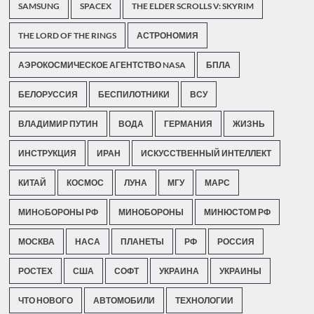
SAMSUNG
SPACEX
THE ELDER SCROLLS V: SKYRIM
THE LORD OF THE RINGS
АСТРОНОМИЯ
АЭРОКОСМИЧЕСКОЕ АГЕНТСТВО NASA
БПЛА
БЕЛОРУССИЯ
БЕСПИЛОТНИКИ
ВСУ
ВЛАДИМИР ПУТИН
ВОДА
ГЕРМАНИЯ
ЖИЗНЬ
ИНСТРУКЦИЯ
ИРАН
ИСКУССТВЕННЫЙ ИНТЕЛЛЕКТ
КИТАЙ
КОСМОС
ЛУНА
МГУ
МАРС
МИНOБОРОНЫ РФ
МИНОБОРОНЫ
МИНЮСТОМ РФ
МОСКВА
НАСА
ПЛАНЕТЫ
РФ
РОССИЯ
РОСТЕХ
США
СОФТ
УКРАИНА
УКРАИНЫ
ЧТО НОВОГО
АВТОМОБИЛИ
ТЕХНОЛОГИИ