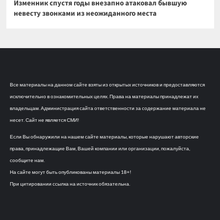
Изменник спустя годы внезапно атаковал бывшую
невесту звонками из неожиданного места
Все материалы на данном сайте взяты из открытых источников и предоставляются
исключительно в ознакомительных целях. Права на материалы принадлежат их
владельцам. Администрация сайта ответственности за содержание материала не
несет. Сайт не является СМИ!
Если Вы обнаружили на нашем сайте материалы, которые нарушают авторские
права, принадлежащие Вам, Вашей компании или организации, пожалуйста,
сообщите нам.
На сайте могут быть опубликованы материалы 18+!
При цитировании ссылка на источник обязательна.