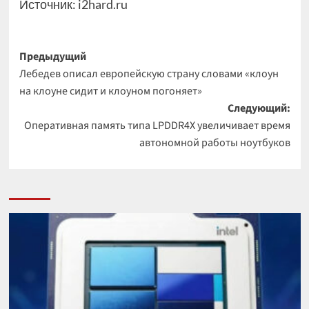
Источник:
i2hard.ru
Навигация
Предыдущий
Лебедев описал европейскую страну словами «клоун
записи
на клоуне сидит и клоуном погоняет»
Следующий:
Оперативная память типа LPDDR4X увеличивает время
автономной работы ноутбуков