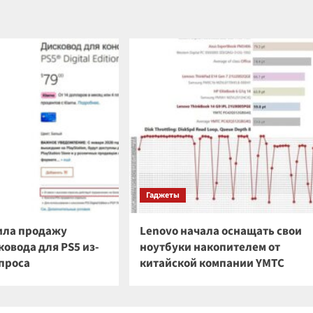
Гаджеты
ила продажу
Lenovo начала оснащать свои
овода для PS5 из-
ноутбуки накопителем от
спроса
китайской компании YMTC