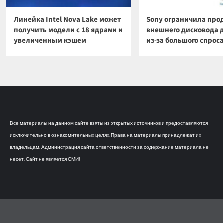
Линейка Intel Nova Lake может
Sony ограничила про
получить модели с 18 ядрами и
внешнего дисковода 
увеличенным кэшем
из-за большого спрос
Все материалы на данном сайте взяты из открытых источников и предоставляются
исключительно в ознакомительных целях. Права на материалы принадлежат их
владельцам. Администрация сайта ответственности за содержание материала не
несет. Сайт не является СМИ!