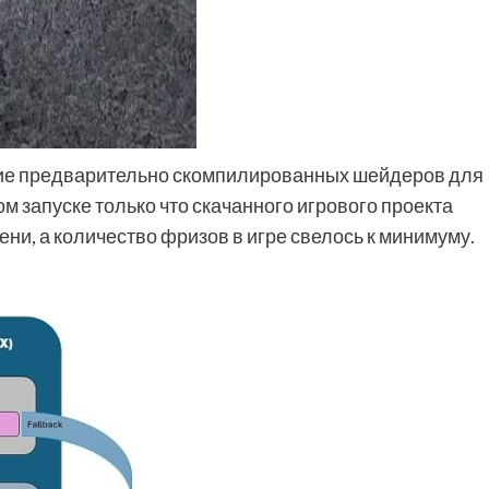
ание предварительно скомпилированных шейдеров для
м запуске только что скачанного игрового проекта
и, а количество фризов в игре свелось к минимуму.