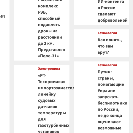
ИИ-контента
комплекс
в России
РЭБ,
сделают
ия
способный
добровольной
подавлять
дроны на
Технологии
расстоянии
Как понять,
до 2 км.
что вам
Представлен
врут?
«Поле-31»
Технологии
Электроника
Путин:
«РТ-
страны,
Техприемка»
помогающие
импортозаместила
Украине
линейку
запускать
судовых
беспилотники
датчиков
по России,
температуры
не до конца
для
оценивают
газотурбинных
возможные
установок