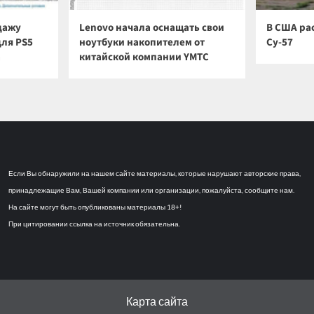
дажу
Lenovo начала оснащать свои
В США ра
для PS5
ноутбуки накопителем от
Су-57
а
китайской компании YMTC
Если Вы обнаружили на нашем сайте материалы, которые нарушают авторские права,
принадлежащие Вам, Вашей компании или организации, пожалуйста, сообщите нам.
На сайте могут быть опубликованы материалы 18+!
При цитировании ссылка на источник обязательна.
Карта сайта