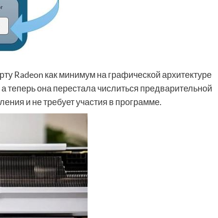
рту Radeon как минимум на графической архитектуре
, а теперь она перестала числиться предварительной
ения и не требует участия в программе.