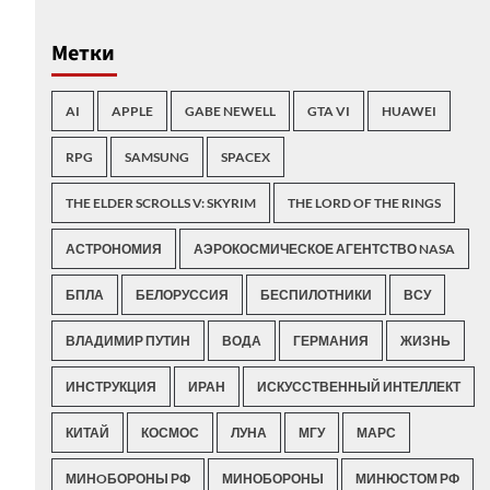
Метки
AI
APPLE
GABE NEWELL
GTA VI
HUAWEI
RPG
SAMSUNG
SPACEX
THE ELDER SCROLLS V: SKYRIM
THE LORD OF THE RINGS
АСТРОНОМИЯ
АЭРОКОСМИЧЕСКОЕ АГЕНТСТВО NASA
БПЛА
БЕЛОРУССИЯ
БЕСПИЛОТНИКИ
ВСУ
ВЛАДИМИР ПУТИН
ВОДА
ГЕРМАНИЯ
ЖИЗНЬ
ИНСТРУКЦИЯ
ИРАН
ИСКУССТВЕННЫЙ ИНТЕЛЛЕКТ
КИТАЙ
КОСМОС
ЛУНА
МГУ
МАРС
МИНOБОРОНЫ РФ
МИНОБОРОНЫ
МИНЮСТОМ РФ