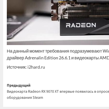
На данный момент требования подразумевают Windo
драйвер Adrenalin Edition 26.6.1 и видеокарты AM
Источник:
i2hard.ru
Навигация
Предыдущий
Видеокарта Radeon RX 9070 XT впервые появилась в опрос
записи
оборудования Steam