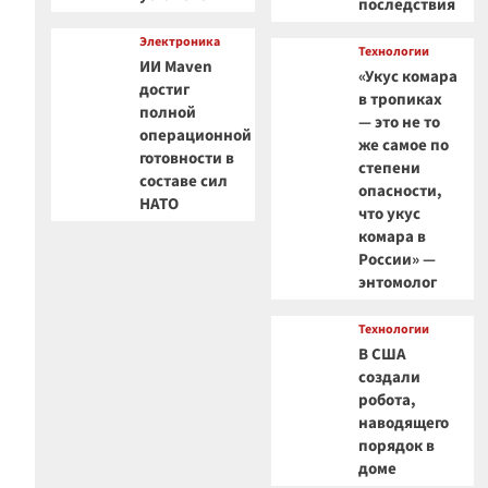
последствия
Электроника
Технологии
ИИ Maven
«Укус комара
достиг
в тропиках
полной
— это не то
операционной
же самое по
готовности в
степени
составе сил
опасности,
НАТО
что укус
комара в
России» —
энтомолог
Технологии
В США
создали
робота,
наводящего
порядок в
доме