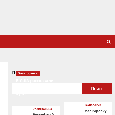
Поиск
Электроника
В США рассказали
о новой роли
Поиск
Су-57
Технологии
Электроника
Маркировку
Российский