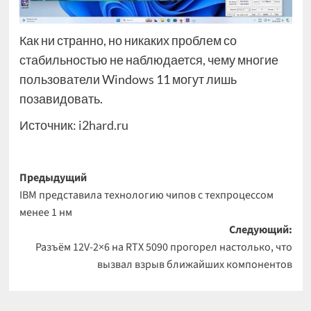
Как ни странно, но никаких проблем со
стабильностью не наблюдается, чему многие
пользователи Windows 11 могут лишь
позавидовать.
Источник:
i2hard.ru
Навигация
Предыдущий
IBM представила технологию чипов с техпроцессом
записи
менее 1 нм
Следующий:
Разъём 12V-2×6 на RTX 5090 прогорел настолько, что
вызвал взрыв ближайших компонентов