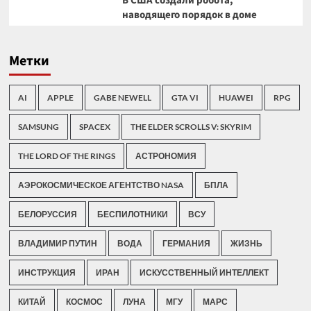
В США создали робота,
наводящего порядок в доме
Метки
AI
APPLE
GABE NEWELL
GTA VI
HUAWEI
RPG
SAMSUNG
SPACEX
THE ELDER SCROLLS V: SKYRIM
THE LORD OF THE RINGS
АСТРОНОМИЯ
АЭРОКОСМИЧЕСКОЕ АГЕНТСТВО NASA
БПЛА
БЕЛОРУССИЯ
БЕСПИЛОТНИКИ
ВСУ
ВЛАДИМИР ПУТИН
ВОДА
ГЕРМАНИЯ
ЖИЗНЬ
ИНСТРУКЦИЯ
ИРАН
ИСКУССТВЕННЫЙ ИНТЕЛЛЕКТ
КИТАЙ
КОСМОС
ЛУНА
МГУ
МАРС