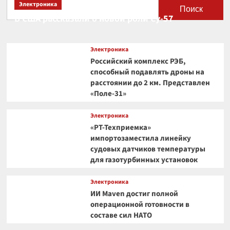
Электроника
Поиск
В США рассказали о новой роли Су-57
Электроника
Российский комплекс РЭБ,
способный подавлять дроны на
расстоянии до 2 км. Представлен
«Поле-31»
Электроника
«РТ-Техприемка»
импортозаместила линейку
судовых датчиков температуры
для газотурбинных установок
Электроника
ИИ Maven достиг полной
операционной готовности в
составе сил НАТО