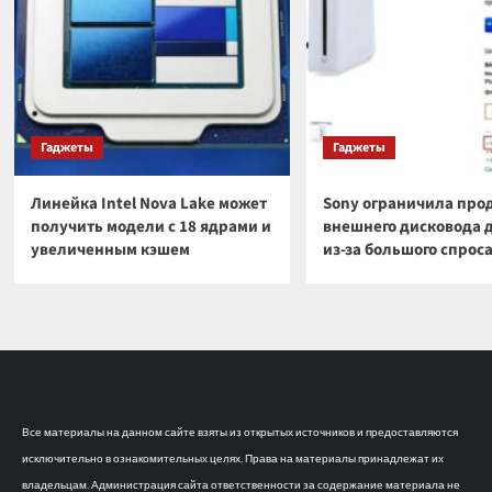
Гаджеты
Гаджеты
Линейка Intel Nova Lake может
Sony ограничила про
получить модели с 18 ядрами и
внешнего дисковода 
увеличенным кэшем
из-за большого спрос
Все материалы на данном сайте взяты из открытых источников и предоставляются
исключительно в ознакомительных целях. Права на материалы принадлежат их
владельцам. Администрация сайта ответственности за содержание материала не