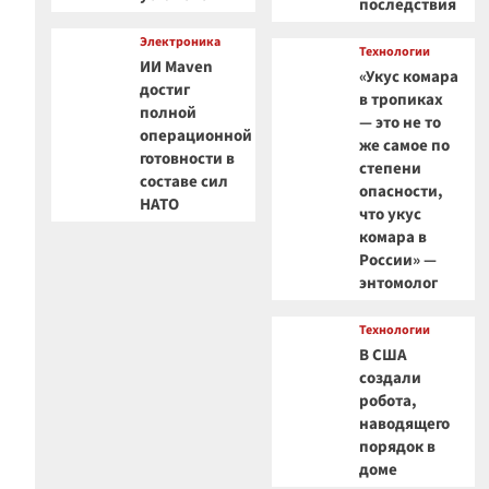
последствия
Электроника
Технологии
ИИ Maven
«Укус комара
достиг
в тропиках
полной
— это не то
операционной
же самое по
готовности в
степени
составе сил
опасности,
НАТО
что укус
комара в
России» —
энтомолог
Технологии
В США
создали
робота,
наводящего
порядок в
доме