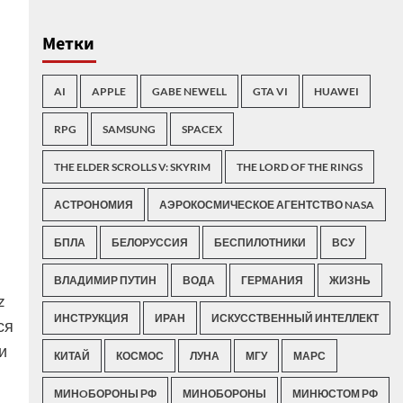
Метки
AI
APPLE
GABE NEWELL
GTA VI
HUAWEI
RPG
SAMSUNG
SPACEX
THE ELDER SCROLLS V: SKYRIM
THE LORD OF THE RINGS
АСТРОНОМИЯ
АЭРОКОСМИЧЕСКОЕ АГЕНТСТВО NASA
БПЛА
БЕЛОРУССИЯ
БЕСПИЛОТНИКИ
ВСУ
ВЛАДИМИР ПУТИН
ВОДА
ГЕРМАНИЯ
ЖИЗНЬ
z
ИНСТРУКЦИЯ
ИРАН
ИСКУССТВЕННЫЙ ИНТЕЛЛЕКТ
ся
и
КИТАЙ
КОСМОС
ЛУНА
МГУ
МАРС
МИНOБОРОНЫ РФ
МИНОБОРОНЫ
МИНЮСТОМ РФ