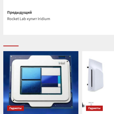
Навигация
Предыдущий
Rocket Lab купит Iridium
записи
Гаджеты
Гаджеты