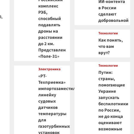
ИИ-контента
комплекс
в России
РЭБ,
сделают
,
способный
добровольной
подавлять
дроны на
Технологии
расстоянии
Как понять,
до 2 км.
что вам
Представлен
врут?
«Поле-31»
Технологии
Электроника
Путин:
«РТ-
страны,
Техприемка»
помогающие
импортозаместила
Украине
линейку
запускать
судовых
беспилотники
датчиков
по России,
температуры
не до конца
для
оценивают
газотурбинных
возможные
установок