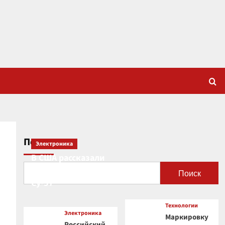
Поиск
Электроника
В США рассказали
о новой роли
Поиск
Су-57
Технологии
Электроника
Маркировку
Российский