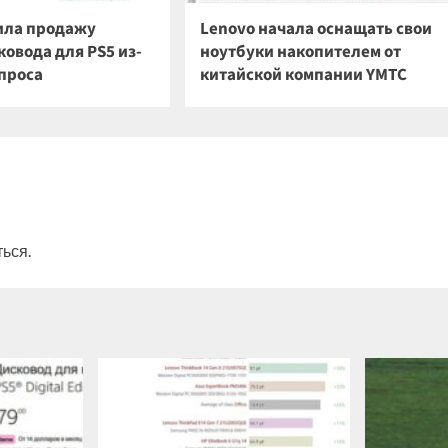
ила продажу
Lenovo начала оснащать свои
овода для PS5 из-
ноутбуки накопителем от
спроса
китайской компании YMTC
ться
.