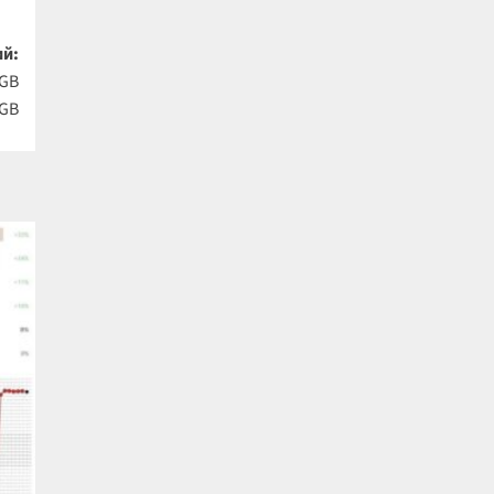
й:
9GB
2GB