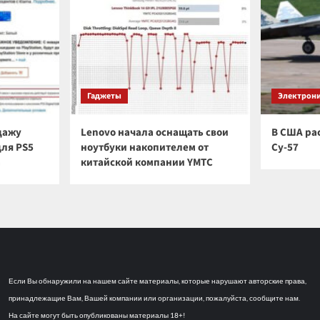
Гаджеты
Электрон
дажу
Lenovo начала оснащать свои
В США ра
для PS5
ноутбуки накопителем от
Су-57
а
китайской компании YMTC
Если Вы обнаружили на нашем сайте материалы, которые нарушают авторские права,
принадлежащие Вам, Вашей компании или организации, пожалуйста, сообщите нам.
На сайте могут быть опубликованы материалы 18+!