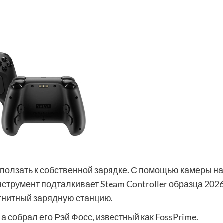
ползать к собственной зарядке. С помощью камеры н
струмент подталкивает Steam Controller образца 202
магнитный зарядную станцию.
 а собрал его Рэй Фосс, известный как FossPrime.