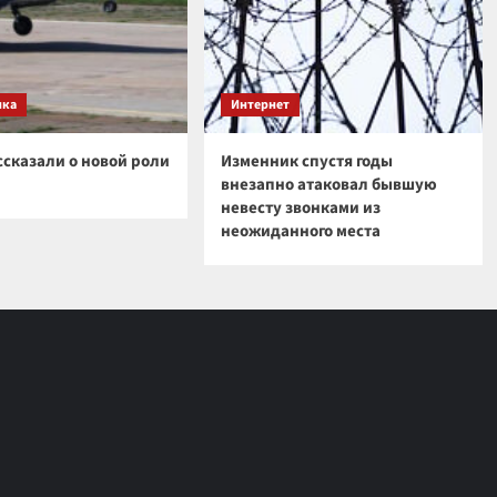
ика
Интернет
ссказали о новой роли
Изменник спустя годы
внезапно атаковал бывшую
невесту звонками из
неожиданного места