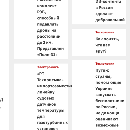
ИИ-контента
комплекс
в России
РЭБ,
сделают
способный
добровольной
подавлять
дроны на
Технологии
расстоянии
Как понять,
до 2 км.
что вам
Представлен
врут?
«Поле-31»
Технологии
Электроника
Путин:
«РТ-
страны,
Техприемка»
помогающие
импортозаместила
Украине
линейку
запускать
судовых
ад
беспилотники
датчиков
6
по России,
температуры
не до конца
для
оценивают
газотурбинных
возможные
установок