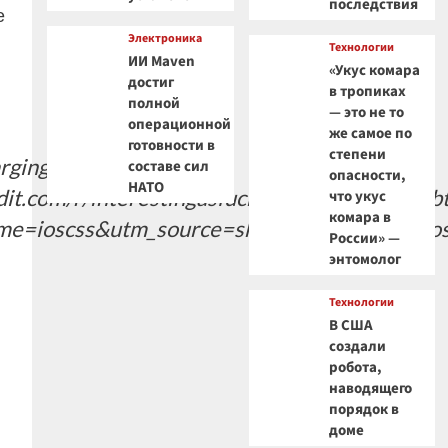
последствия
е
Электроника
Технологии
ИИ Maven
«Укус комара
достиг
в тропиках
полной
— это не то
операционной
же самое по
готовности в
степени
ging_itself/?
составе сил
опасности,
НАТО
m/r/interestingasfuck/comments/1ugcybt/st
что укус
комара в
=ioscss&utm_source=share&utm_term=1ios
России» —
энтомолог
Технологии
В США
создали
робота,
наводящего
порядок в
доме