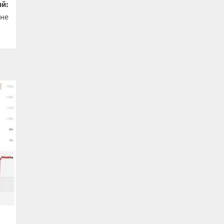
й:
ане