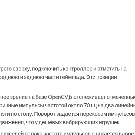
рого сверху, подключить контроллер и отметить на
переднюю и заднюю части геймпада. Эти позиции
ное зрение на базе OpenCV.js отслеживает отмеченны
тричные импульсы частотой около 70 Гц на два линейн
лзти по столу. Поворот задаётся перекосом импульсов
о движения, что у дешёвых вибрирующих игрушек.
 пикселей от пака частота импульсов снижается вдвое