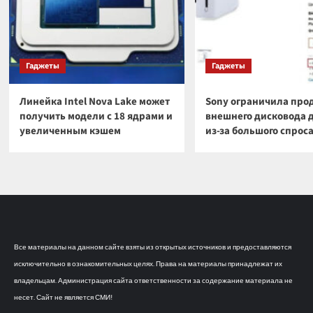
Гаджеты
Гаджеты
Линейка Intel Nova Lake может
Sony ограничила про
получить модели с 18 ядрами и
внешнего дисковода 
увеличенным кэшем
из-за большого спрос
Все материалы на данном сайте взяты из открытых источников и предоставляются
исключительно в ознакомительных целях. Права на материалы принадлежат их
владельцам. Администрация сайта ответственности за содержание материала не
несет. Сайт не является СМИ!