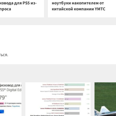
овода для PS5 из-
ноутбуки накопителем от
спроса
китайской компании YMTC
ться
.