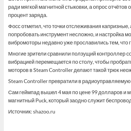
ради мягкой магнитной стыковки, а опрос отчётов 
процент заряда.
Фосс отметил, что точки отслеживания капризные, 
попробовать инструмент несложно, и настройка мо
вибромоторы недавно уже прославились тем, что г
Многие зрители сравнили ползущий контроллер со с
вибрацией перемещается по столу, чтобы пробрать
моторов в Steam Controller делают такой трюк н
Steam Controller превратили в радиоуправляемую
Сам геймпад вышел 4 мая по цене 99 долларов и 
магнитный Puck, который заодно служит беспров
Источник:
shazoo.ru