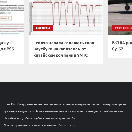
Гаджеты
Электрон
дажу
Lenovo начала оснащать свои
В США ра
для PS5
ноутбуки накопителем от
Су-57
а
китайской компании YMTC
Если Вы обнаружили на нашем сайте материалы, которые нарушают авторские права,
принадлежащие Вам, Вашей компании или организации, пожалуйста, сообщите нам.
На сайте могут быть опубликованы материалы 18+!
При цитировании ссылка на источник обязательна.