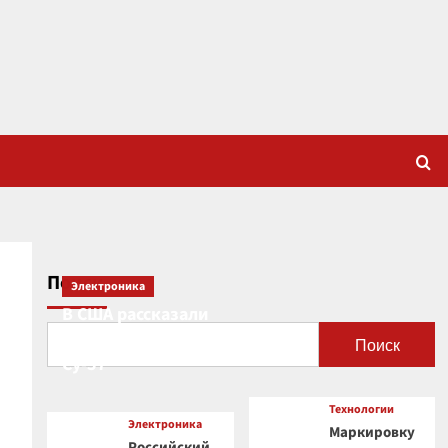
Поиск
Электроника
В США рассказали
о новой роли
Поиск
Су-57
Технологии
Электроника
Маркировку
Российский