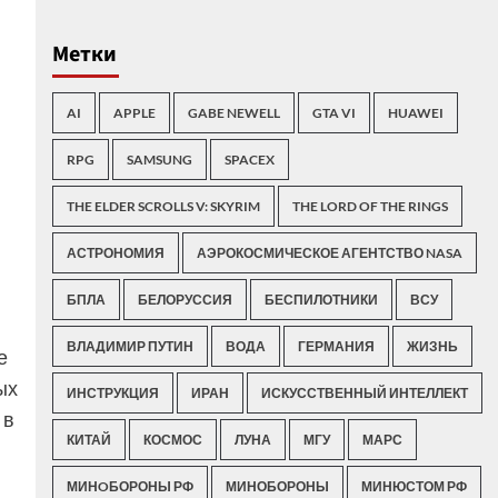
Метки
AI
APPLE
GABE NEWELL
GTA VI
HUAWEI
RPG
SAMSUNG
SPACEX
THE ELDER SCROLLS V: SKYRIM
THE LORD OF THE RINGS
АСТРОНОМИЯ
АЭРОКОСМИЧЕСКОЕ АГЕНТСТВО NASA
БПЛА
БЕЛОРУССИЯ
БЕСПИЛОТНИКИ
ВСУ
ВЛАДИМИР ПУТИН
ВОДА
ГЕРМАНИЯ
ЖИЗНЬ
е
ых
ИНСТРУКЦИЯ
ИРАН
ИСКУССТВЕННЫЙ ИНТЕЛЛЕКТ
 в
КИТАЙ
КОСМОС
ЛУНА
МГУ
МАРС
МИНOБОРОНЫ РФ
МИНОБОРОНЫ
МИНЮСТОМ РФ