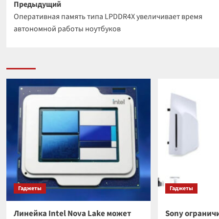
Навигация
Предыдущий
Оперативная память типа LPDDR4X увеличивает время
записи
автономной работы ноутбуков
Гаджеты
Гаджеты
Линейка Intel Nova Lake может
Sony огранич