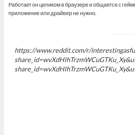
Работает он целиком в браузере и общается с гейм
приложение или драйвер не нужно.
https://www.reddit.com/r/interestingasf
share_id=wvXdHIhTrzmWCuGTKu_Xy&utm_c
share_id=wvXdHIhTrzmWCuGTKu_Xy&utm