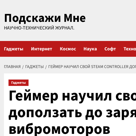
Перейти
Подскажи Мне
к
содержимому
НАУЧНО-ТЕХНИЧЕСКИЙ ЖУРНАЛ.
Гаджеты
Интернет
Космос
Наука
Софт
Техн
ГЛАВНАЯ
ГАДЖЕТЫ
ГЕЙМЕР НАУЧИЛ СВОЙ STEAM CONTROLLER Д
Гаджеты
Геймер научил сво
доползать до зар
вибромоторов