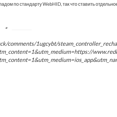
падом по стандарту WebHID, так что ставить отдельно
uck/comments/1ugcybt/steam_controller_rechar
ontent=1&utm_medium=https://www.reddit.co
_content=1&utm_medium=ios_app&utm_name