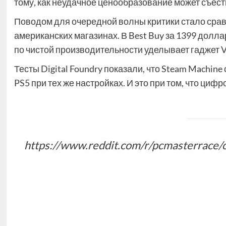
тому, как неудачное ценообразование может съест
Поводом для очередной волны критики стало срав
американских магазинах. В Best Buy за 1399 долл
по чистой производительности уделывает гаджет Va
Тесты Digital Foundry показали, что Steam Machin
PS5 при тех же настройках. И это при том, что циф
https://www.reddit.com/r/pcmasterrace