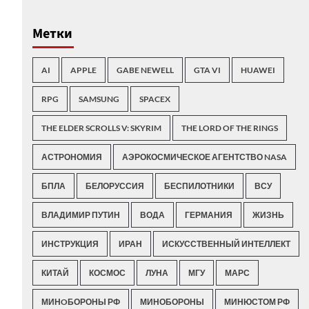
Метки
AI
APPLE
GABE NEWELL
GTA VI
HUAWEI
RPG
SAMSUNG
SPACEX
THE ELDER SCROLLS V: SKYRIM
THE LORD OF THE RINGS
АСТРОНОМИЯ
АЭРОКОСМИЧЕСКОЕ АГЕНТСТВО NASA
БПЛА
БЕЛОРУССИЯ
БЕСПИЛОТНИКИ
ВСУ
ВЛАДИМИР ПУТИН
ВОДА
ГЕРМАНИЯ
ЖИЗНЬ
ИНСТРУКЦИЯ
ИРАН
ИСКУССТВЕННЫЙ ИНТЕЛЛЕКТ
КИТАЙ
КОСМОС
ЛУНА
МГУ
МАРС
МИНOБОРОНЫ РФ
МИНОБОРОНЫ
МИНЮСТОМ РФ