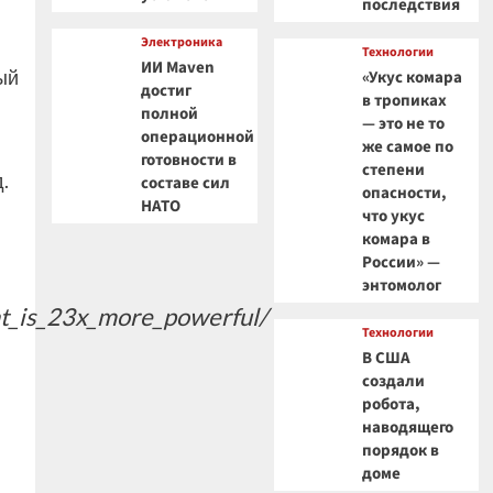
последствия
Электроника
Технологии
ИИ Maven
ый
«Укус комара
достиг
в тропиках
полной
— это не то
операционной
же самое по
готовности в
степени
.
составе сил
опасности,
НАТО
что укус
комара в
России» —
энтомолог
t_is_23x_more_powerful/
Технологии
В США
создали
робота,
наводящего
порядок в
доме