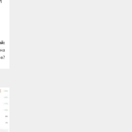
M
й:
 на
ов?