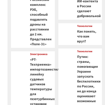
ИИ-контента
комплекс
в России
РЭБ,
сделают
способный
добровольной
подавлять
дроны на
Технологии
расстоянии
Как понять,
до 2 км.
что вам
Представлен
врут?
«Поле-31»
Технологии
Электроника
Путин:
«РТ-
страны,
Техприемка»
помогающие
импортозаместила
Украине
линейку
запускать
судовых
беспилотники
датчиков
по России,
температуры
не до конца
для
оценивают
газотурбинных
возможные
установок