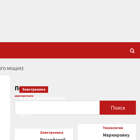
ОГО МОЩНЕЕ
Поиск
Электроника
В США рассказали
о новой роли
Поиск
Су-57
о
Технологии
Электроника
Маркировку
Российский