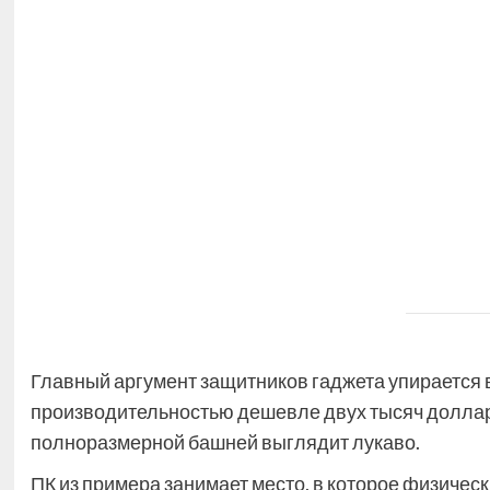
Главный аргумент защитников гаджета упирается 
производительностью дешевле двух тысяч доллар
полноразмерной башней выглядит лукаво.
ПК из примера занимает место, в которое физическ