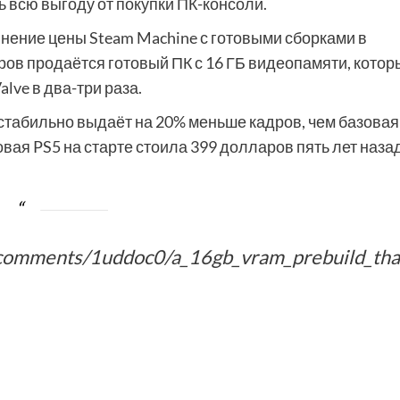
ь всю выгоду от покупки ПК-консоли.
нение цены Steam Machine с готовыми сборками в
аров продаётся готовый ПК с 16 ГБ видеопамяти, котор
lve в два-три раза.
e стабильно выдаёт на 20% меньше кадров, чем базовая
ровая PS5 на старте стоила 399 долларов пять лет назад
/comments/1uddoc0/a_16gb_vram_prebuild_tha