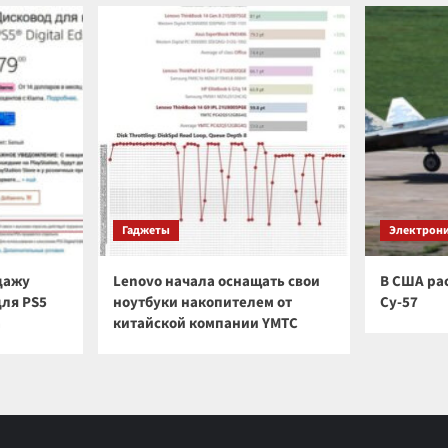
Гаджеты
Электрон
дажу
Lenovo начала оснащать свои
В США ра
для PS5
ноутбуки накопителем от
Су-57
а
китайской компании YMTC