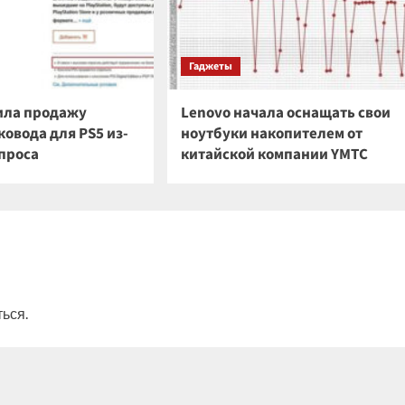
Гаджеты
ила продажу
Lenovo начала оснащать свои
овода для PS5 из-
ноутбуки накопителем от
спроса
китайской компании YMTC
ться
.