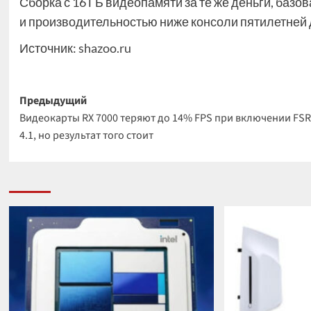
Сборка с 16 ГБ видеопамяти за те же деньги, базо
и производительностью ниже консоли пятилетней 
Источник:
shazoo.ru
Навигация
Предыдущий
Видеокарты RX 7000 теряют до 14% FPS при включении FSR
записи
4.1, но результат того стоит