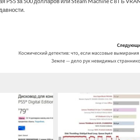
вая PS5 за 500 долларов или Steam Machine с 8 ГБ VRA
давности.
Следующи
Космический детектив: что, если массовые вымирания
Земле — дело рук невидимых странник