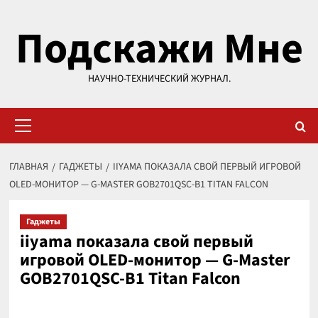
Перейти
Подскажи Мне
к
содержимому
НАУЧНО-ТЕХНИЧЕСКИЙ ЖУРНАЛ.
Основное
меню
ГЛАВНАЯ
ГАДЖЕТЫ
IIYAMA ПОКАЗАЛА СВОЙ ПЕРВЫЙ ИГРОВОЙ
OLED-МОНИТОР — G-MASTER GOB2701QSC-B1 TITAN FALCON
Гаджеты
iiyama показала свой первый
игровой OLED-монитор — G-Master
GOB2701QSC-B1 Titan Falcon