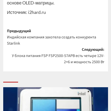
основе OLED-матрицы.
Источник:
i2hard.ru
Навигация
Предыдущий
Индийская компания захотела создать конкурента
записи
Starlink
Следующий:
У блока питания FSP FSP2500-57APB есть четыре 12V-
2×6 и мощность 2500 Вт