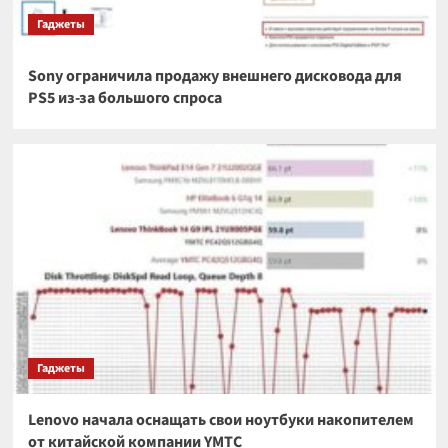
Гаджеты
Sony ограничила продажу внешнего дисковода для
PS5 из-за большого спроса
Гаджеты
Lenovo начала оснащать свои ноутбуки накопителем
от китайской компании YMTC