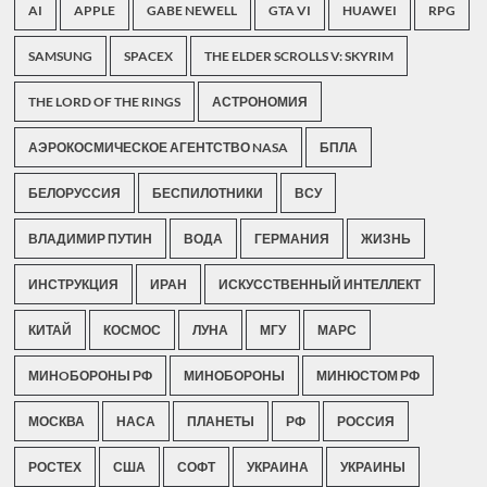
AI
APPLE
GABE NEWELL
GTA VI
HUAWEI
RPG
SAMSUNG
SPACEX
THE ELDER SCROLLS V: SKYRIM
THE LORD OF THE RINGS
АСТРОНОМИЯ
АЭРОКОСМИЧЕСКОЕ АГЕНТСТВО NASA
БПЛА
БЕЛОРУССИЯ
БЕСПИЛОТНИКИ
ВСУ
ВЛАДИМИР ПУТИН
ВОДА
ГЕРМАНИЯ
ЖИЗНЬ
ИНСТРУКЦИЯ
ИРАН
ИСКУССТВЕННЫЙ ИНТЕЛЛЕКТ
КИТАЙ
КОСМОС
ЛУНА
МГУ
МАРС
МИНOБОРОНЫ РФ
МИНОБОРОНЫ
МИНЮСТОМ РФ
МОСКВА
НАСА
ПЛАНЕТЫ
РФ
РОССИЯ
РОСТЕХ
США
СОФТ
УКРАИНА
УКРАИНЫ