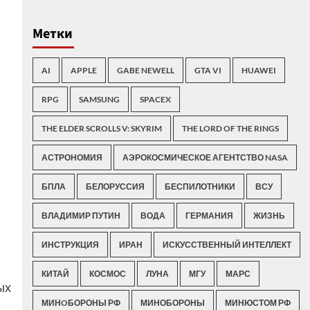
Метки
AI
APPLE
GABE NEWELL
GTA VI
HUAWEI
RPG
SAMSUNG
SPACEX
THE ELDER SCROLLS V: SKYRIM
THE LORD OF THE RINGS
АСТРОНОМИЯ
АЭРОКОСМИЧЕСКОЕ АГЕНТСТВО NASA
БПЛА
БЕЛОРУССИЯ
БЕСПИЛОТНИКИ
ВСУ
ВЛАДИМИР ПУТИН
ВОДА
ГЕРМАНИЯ
ЖИЗНЬ
ИНСТРУКЦИЯ
ИРАН
ИСКУССТВЕННЫЙ ИНТЕЛЛЕКТ
КИТАЙ
КОСМОС
ЛУНА
МГУ
МАРС
ых
МИНOБОРОНЫ РФ
МИНОБОРОНЫ
МИНЮСТОМ РФ