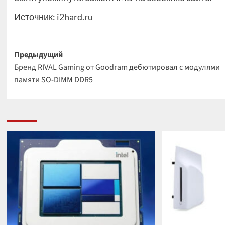
Источник:
i2hard.ru
Навигация
Предыдущий
Бренд RIVAL Gaming от Goodram дебютировал с модулями
записи
памяти SO-DIMM DDR5