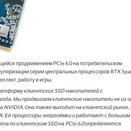
щейся продвижением PCIe 6.0 на потребительском
популяризации серии центральных процессоров RTX Spa
ллект, работу и игры.
латформу клиентских SSD-накопителей с
 года. Мы продвигаем клиентские накопители не из-з
за NVIDIA. Она также выходит на клиентский рынок, 
. Её процессоры энергоёмки и работают с большим
та по клиентским SSD на PCIe 6.0 определяется