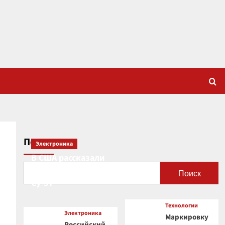
Поиск
Электроника
В США рассказали
о новой роли
Поиск
Су-57
Технологии
Электроника
Маркировку
Российский