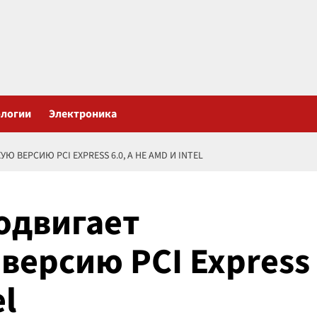
ологии
Электроника
 ВЕРСИЮ PCI EXPRESS 6.0, А НЕ AMD И INTEL
одвигает
версию PCI Express
el