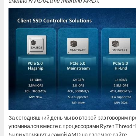
именно NVIDIA, а не Intel или AMD».
За сегодняшний день мы во второй раз говорим про
упоминался вместе с процессорами Ryzen Threadr
были упомянуты самой AMD на своём же сайте.