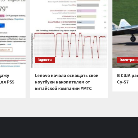
Гаджеты
Электрон
дажу
Lenovo начала оснащать свои
В США ра
для PS5
ноутбуки накопителем от
Су-57
а
китайской компании YMTC