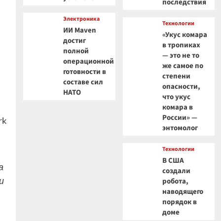
последствия
Электроника
Технологии
ИИ Maven
«Укус комара
достиг
в тропиках
полной
— это не то
операционной
же самое по
готовности в
степени
составе сил
опасности,
НАТО
что укус
комара в
России» —
rk
энтомолог
Технологии
В США
а
создали
и
робота,
наводящего
порядок в
доме