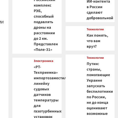
ИИ-контента
комплекс
в России
РЭБ,
сделают
способный
добровольной
ми
подавлять
дроны на
Технологии
расстоянии
Как понять,
до 2 км.
что вам
Представлен
врут?
«Поле-31»
Технологии
Электроника
Путин:
«РТ-
страны,
Техприемка»
помогающие
импортозаместила
Украине
линейку
запускать
судовых
беспилотники
датчиков
по России,
температуры
не до конца
для
оценивают
газотурбинных
возможные
установок