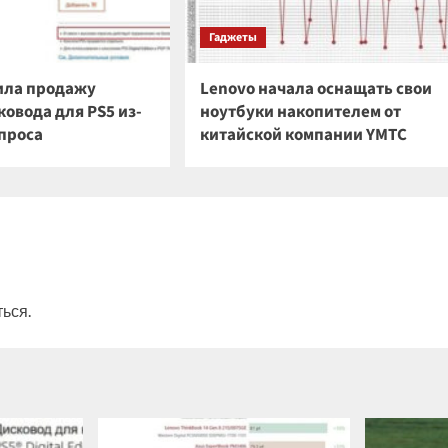
Гаджеты
ила продажу
Lenovo начала оснащать свои
овода для PS5 из-
ноутбуки накопителем от
спроса
китайской компании YMTC
ться
.