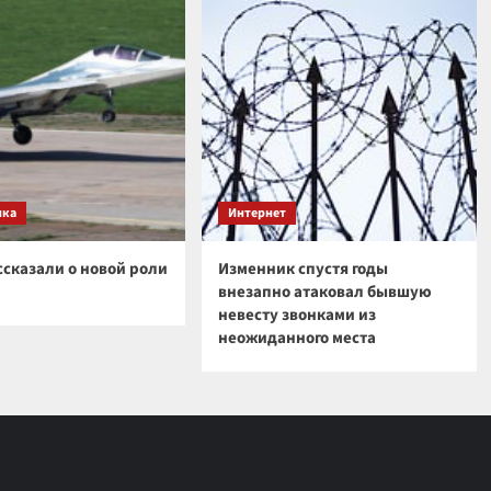
ика
Интернет
ссказали о новой роли
Изменник спустя годы
внезапно атаковал бывшую
невесту звонками из
неожиданного места