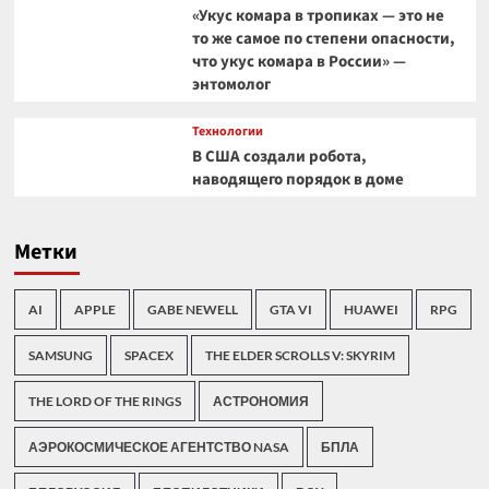
«Укус комара в тропиках — это не
то же самое по степени опасности,
что укус комара в России» —
энтомолог
Технологии
В США создали робота,
наводящего порядок в доме
Метки
AI
APPLE
GABE NEWELL
GTA VI
HUAWEI
RPG
SAMSUNG
SPACEX
THE ELDER SCROLLS V: SKYRIM
THE LORD OF THE RINGS
АСТРОНОМИЯ
АЭРОКОСМИЧЕСКОЕ АГЕНТСТВО NASA
БПЛА