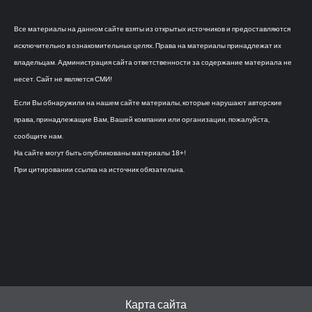
Все материалы на данном сайте взяты из открытых источников и предоставляются
исключительно в ознакомительных целях. Права на материалы принадлежат их
владельцам. Администрация сайта ответственности за содержание материала не
несет. Сайт не является СМИ!
Если Вы обнаружили на нашем сайте материалы, которые нарушают авторские
права, принадлежащие Вам, Вашей компании или организации, пожалуйста,
сообщите нам.
На сайте могут быть опубликованы материалы 18+!
При цитировании ссылка на источник обязательна.
Карта сайта