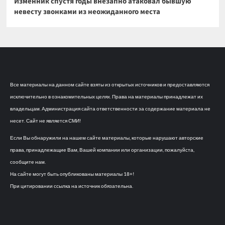
Изменник спустя годы внезапно атаковал бывшую
невесту звонками из неожиданного места
Все материалы на данном сайте взяты из открытых источников и предоставляются
исключительно в ознакомительных целях. Права на материалы принадлежат их
владельцам. Администрация сайта ответственности за содержание материала не
несет. Сайт не является СМИ!
Если Вы обнаружили на нашем сайте материалы, которые нарушают авторские
права, принадлежащие Вам, Вашей компании или организации, пожалуйста,
сообщите нам.
На сайте могут быть опубликованы материалы 18+!
При цитировании ссылка на источник обязательна.