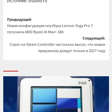
Источник:
shazoo.ru
Навигация
Предыдущий
Новая конфигурация ноутбука Lenovo Yoga Pro 7
записи
получила AMD Ryzen AI Max+ 388
Следующий:
Спрос на Steam Controller настолько высок, что новые
предзаказы доедут только в 2027 году