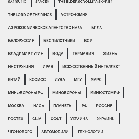
SAMSUNG
SPACEX
THE ELDER SCROLLS V: SKYRIM
THE LORD OF THE RINGS
АСТРОНОМИЯ
АЭРОКОСМИЧЕСКОЕ АГЕНТСТВО NASA
БПЛА
БЕЛОРУССИЯ
БЕСПИЛОТНИКИ
ВСУ
ВЛАДИМИР ПУТИН
ВОДА
ГЕРМАНИЯ
ЖИЗНЬ
ИНСТРУКЦИЯ
ИРАН
ИСКУССТВЕННЫЙ ИНТЕЛЛЕКТ
КИТАЙ
КОСМОС
ЛУНА
МГУ
МАРС
МИНOБОРОНЫ РФ
МИНОБОРОНЫ
МИНЮСТОМ РФ
МОСКВА
НАСА
ПЛАНЕТЫ
РФ
РОССИЯ
РОСТЕХ
США
СОФТ
УКРАИНА
УКРАИНЫ
ЧТО НОВОГО
АВТОМОБИЛИ
ТЕХНОЛОГИИ