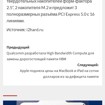
твердотельных накопителей форм-фактора
2.5”, 2 накопителя M.2 и предложит 3
полноразмерных разъёма PCI Express 5.0 с 16
линиями.
Источник:
i2hard.ru
Навигация
Предыдущий
Qualcomm разработала High Bandwidth Compute для
записи
замены дорогостоящей памяти HBM
Следующий:
Apple подняла цены на MacBook и iPad на сотни
долларов из-за дефицита памяти