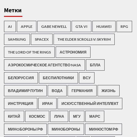
Метки
AI
APPLE
GABE NEWELL
GTA VI
HUAWEI
RPG
SAMSUNG
SPACEX
THE ELDER SCROLLS V: SKYRIM
THE LORD OF THE RINGS
АСТРОНОМИЯ
АЭРОКОСМИЧЕСКОЕ АГЕНТСТВО NASA
БПЛА
БЕЛОРУССИЯ
БЕСПИЛОТНИКИ
ВСУ
ВЛАДИМИР ПУТИН
ВОДА
ГЕРМАНИЯ
ЖИЗНЬ
ИНСТРУКЦИЯ
ИРАН
ИСКУССТВЕННЫЙ ИНТЕЛЛЕКТ
КИТАЙ
КОСМОС
ЛУНА
МГУ
МАРС
МИНOБОРОНЫ РФ
МИНОБОРОНЫ
МИНЮСТОМ РФ