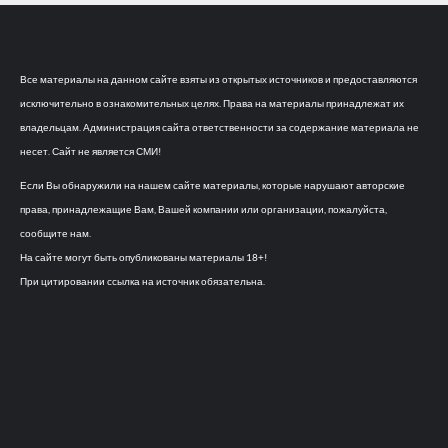
Все материалы на данном сайте взяты из открытых источников и предоставляются
исключительно в ознакомительных целях. Права на материалы принадлежат их
владельцам. Администрация сайта ответственности за содержание материала не
несет. Сайт не является СМИ!
Если Вы обнаружили на нашем сайте материалы, которые нарушают авторские
права, принадлежащие Вам, Вашей компании или организации, пожалуйста,
сообщите нам.
На сайте могут быть опубликованы материалы 18+!
При цитировании ссылка на источник обязательна.