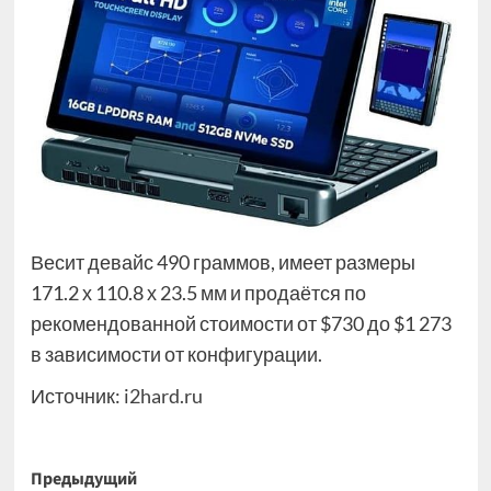
Весит девайс 490 граммов, имеет размеры
171.2 х 110.8 х 23.5 мм и продаётся по
рекомендованной стоимости от $730 до $1 273
в зависимости от конфигурации.
Источник:
i2hard.ru
Навигация
Предыдущий