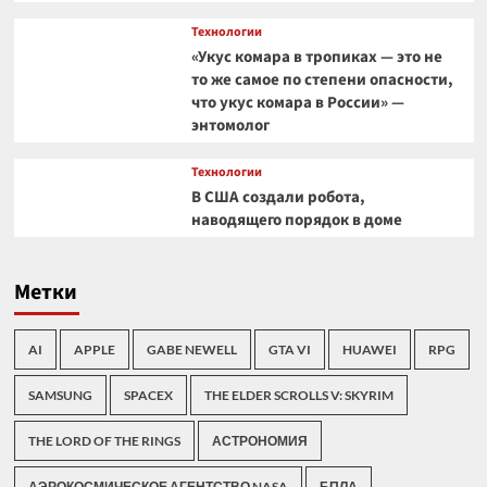
Технологии
«Укус комара в тропиках — это не
то же самое по степени опасности,
что укус комара в России» —
энтомолог
Технологии
В США создали робота,
наводящего порядок в доме
Метки
AI
APPLE
GABE NEWELL
GTA VI
HUAWEI
RPG
SAMSUNG
SPACEX
THE ELDER SCROLLS V: SKYRIM
THE LORD OF THE RINGS
АСТРОНОМИЯ
АЭРОКОСМИЧЕСКОЕ АГЕНТСТВО NASA
БПЛА