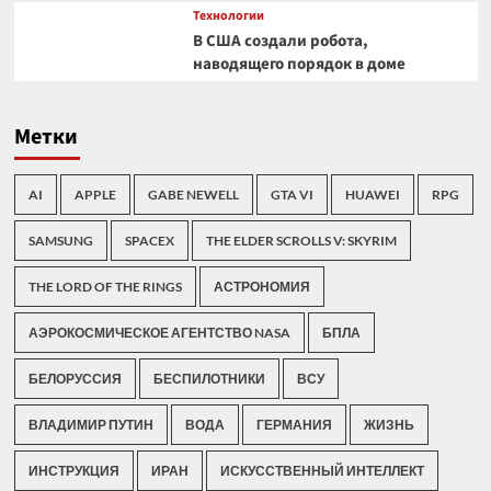
Технологии
В США создали робота,
наводящего порядок в доме
Метки
AI
APPLE
GABE NEWELL
GTA VI
HUAWEI
RPG
SAMSUNG
SPACEX
THE ELDER SCROLLS V: SKYRIM
THE LORD OF THE RINGS
АСТРОНОМИЯ
АЭРОКОСМИЧЕСКОЕ АГЕНТСТВО NASA
БПЛА
БЕЛОРУССИЯ
БЕСПИЛОТНИКИ
ВСУ
ВЛАДИМИР ПУТИН
ВОДА
ГЕРМАНИЯ
ЖИЗНЬ
ИНСТРУКЦИЯ
ИРАН
ИСКУССТВЕННЫЙ ИНТЕЛЛЕКТ