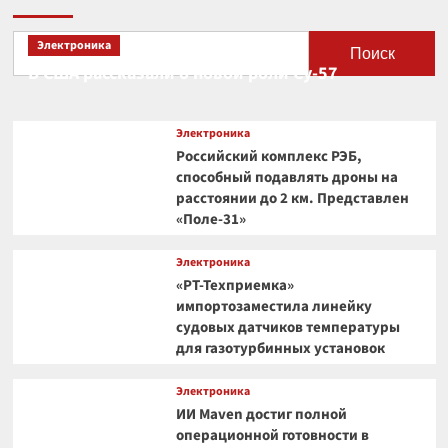
Электроника
Поиск
В США рассказали о новой роли Су-57
Электроника
Российский комплекс РЭБ,
способный подавлять дроны на
расстоянии до 2 км. Представлен
«Поле-31»
Электроника
«РТ-Техприемка»
импортозаместила линейку
судовых датчиков температуры
для газотурбинных установок
Электроника
ИИ Maven достиг полной
операционной готовности в