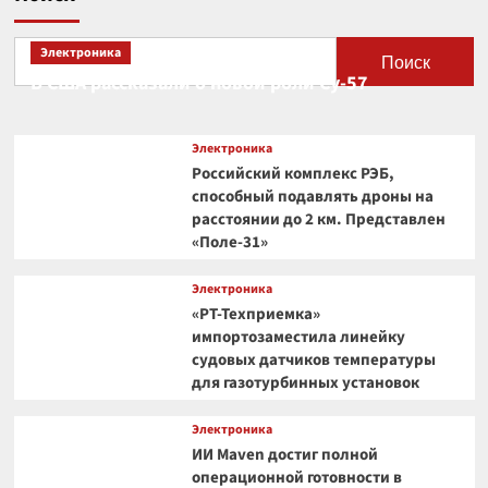
Электроника
Поиск
В США рассказали о новой роли Су-57
Электроника
Российский комплекс РЭБ,
способный подавлять дроны на
расстоянии до 2 км. Представлен
«Поле-31»
Электроника
«РТ-Техприемка»
импортозаместила линейку
судовых датчиков температуры
для газотурбинных установок
Электроника
ИИ Maven достиг полной
операционной готовности в