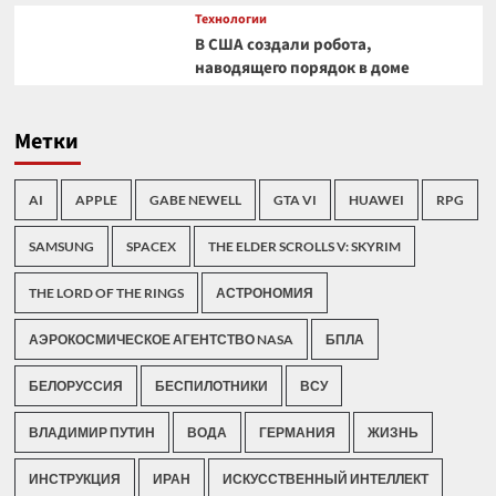
Технологии
В США создали робота,
наводящего порядок в доме
Метки
AI
APPLE
GABE NEWELL
GTA VI
HUAWEI
RPG
SAMSUNG
SPACEX
THE ELDER SCROLLS V: SKYRIM
THE LORD OF THE RINGS
АСТРОНОМИЯ
АЭРОКОСМИЧЕСКОЕ АГЕНТСТВО NASA
БПЛА
БЕЛОРУССИЯ
БЕСПИЛОТНИКИ
ВСУ
ВЛАДИМИР ПУТИН
ВОДА
ГЕРМАНИЯ
ЖИЗНЬ
ИНСТРУКЦИЯ
ИРАН
ИСКУССТВЕННЫЙ ИНТЕЛЛЕКТ