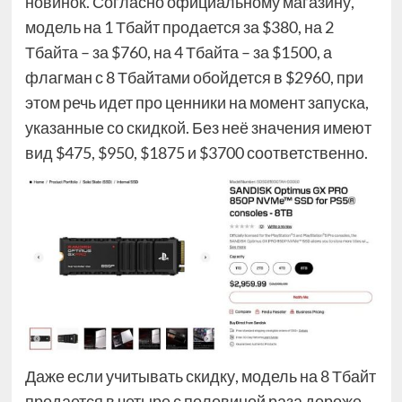
новинок. Согласно официальному магазину,
модель на 1 Тбайт продается за $380, на 2
Тбайта – за $760, на 4 Тбайта – за $1500, а
флагман с 8 Тбайтами обойдется в $2960, при
этом речь идет про ценники на момент запуска,
указанные со скидкой. Без неё значения имеют
вид $475, $950, $1875 и $3700 соответственно.
Даже если учитывать скидку, модель на 8 Тбайт
продается в четыре с половиной раза дороже