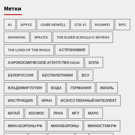
Метки
AI
APPLE
GABE NEWELL
GTA VI
HUAWEI
RPG
SAMSUNG
SPACEX
THE ELDER SCROLLS V: SKYRIM
THE LORD OF THE RINGS
АСТРОНОМИЯ
АЭРОКОСМИЧЕСКОЕ АГЕНТСТВО NASA
БПЛА
БЕЛОРУССИЯ
БЕСПИЛОТНИКИ
ВСУ
ВЛАДИМИР ПУТИН
ВОДА
ГЕРМАНИЯ
ЖИЗНЬ
ИНСТРУКЦИЯ
ИРАН
ИСКУССТВЕННЫЙ ИНТЕЛЛЕКТ
КИТАЙ
КОСМОС
ЛУНА
МГУ
МАРС
МИНOБОРОНЫ РФ
МИНОБОРОНЫ
МИНЮСТОМ РФ