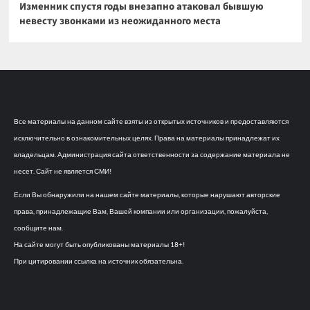
Изменник спустя годы внезапно атаковал бывшую
невесту звонками из неожиданного места
Все материалы на данном сайте взяты из открытых источников и предоставляются
исключительно в ознакомительных целях. Права на материалы принадлежат их
владельцам. Администрация сайта ответственности за содержание материала не
несет. Сайт не является СМИ!
Если Вы обнаружили на нашем сайте материалы, которые нарушают авторские
права, принадлежащие Вам, Вашей компании или организации, пожалуйста,
сообщите нам.
На сайте могут быть опубликованы материалы 18+!
При цитировании ссылка на источник обязательна.