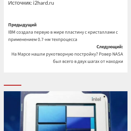
Источник:
i2hard.ru
Навигация
Предыдущий
IBM создала первую в мире пластину с кристаллами с
записи
применением 0.7-нм техпроцесса
Следующий:
На Марсе нашли рукотворную постройку? Ровер NASA
был всего в двух шагах от находки