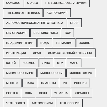
SAMSUNG
SPACEX
THE ELDER SCROLLS V: SKYRIM
THE LORD OF THE RINGS
АСТРОНОМИЯ
АЭРОКОСМИЧЕСКОЕ АГЕНТСТВО NASA
БПЛА
БЕЛОРУССИЯ
БЕСПИЛОТНИКИ
ВСУ
ВЛАДИМИР ПУТИН
ВОДА
ГЕРМАНИЯ
ЖИЗНЬ
ИНСТРУКЦИЯ
ИРАН
ИСКУССТВЕННЫЙ ИНТЕЛЛЕКТ
КИТАЙ
КОСМОС
ЛУНА
МГУ
МАРС
МИНOБОРОНЫ РФ
МИНОБОРОНЫ
МИНЮСТОМ РФ
МОСКВА
НАСА
ПЛАНЕТЫ
РФ
РОССИЯ
РОСТЕХ
США
СОФТ
УКРАИНА
УКРАИНЫ
ЧТО НОВОГО
АВТОМОБИЛИ
ТЕХНОЛОГИИ