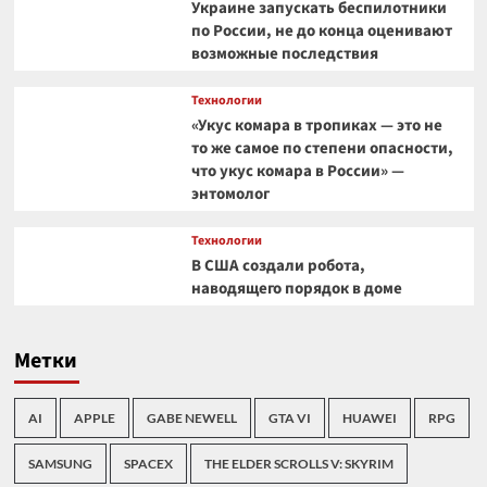
Украине запускать беспилотники
по России, не до конца оценивают
возможные последствия
Технологии
«Укус комара в тропиках — это не
то же самое по степени опасности,
что укус комара в России» —
энтомолог
Технологии
В США создали робота,
наводящего порядок в доме
Метки
AI
APPLE
GABE NEWELL
GTA VI
HUAWEI
RPG
SAMSUNG
SPACEX
THE ELDER SCROLLS V: SKYRIM