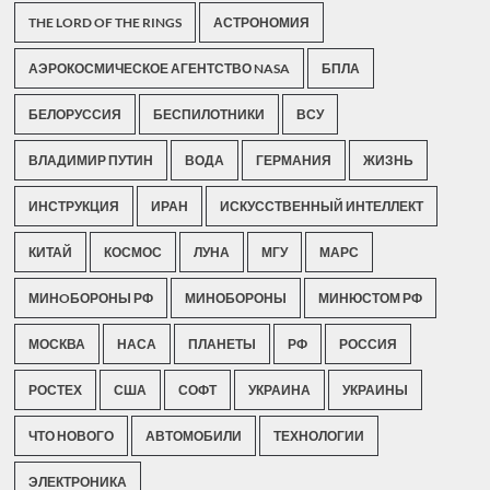
THE LORD OF THE RINGS
АСТРОНОМИЯ
АЭРОКОСМИЧЕСКОЕ АГЕНТСТВО NASA
БПЛА
БЕЛОРУССИЯ
БЕСПИЛОТНИКИ
ВСУ
ВЛАДИМИР ПУТИН
ВОДА
ГЕРМАНИЯ
ЖИЗНЬ
ИНСТРУКЦИЯ
ИРАН
ИСКУССТВЕННЫЙ ИНТЕЛЛЕКТ
КИТАЙ
КОСМОС
ЛУНА
МГУ
МАРС
МИНOБОРОНЫ РФ
МИНОБОРОНЫ
МИНЮСТОМ РФ
МОСКВА
НАСА
ПЛАНЕТЫ
РФ
РОССИЯ
РОСТЕХ
США
СОФТ
УКРАИНА
УКРАИНЫ
ЧТО НОВОГО
АВТОМОБИЛИ
ТЕХНОЛОГИИ
ЭЛЕКТРОНИКА