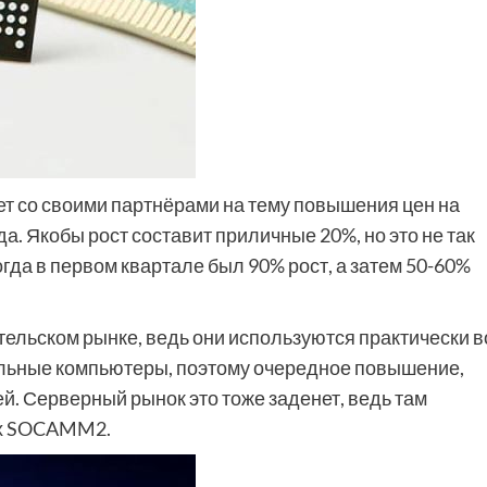
ет со своими партнёрами на тему повышения цен на
. Якобы рост составит приличные 20%, но это не так
когда в первом квартале был 90% рост, а затем 50-60%
ельском рынке, ведь они используются практически в
альные компьютеры, поэтому очередное повышение,
й. Серверный рынок это тоже заденет, ведь там
ях SOCAMM2.