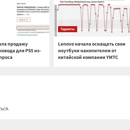
Гаджеты
ила продажу
Lenovo начала оснащать свои
овода для PS5 из-
ноутбуки накопителем от
спроса
китайской компании YMTC
ться
.