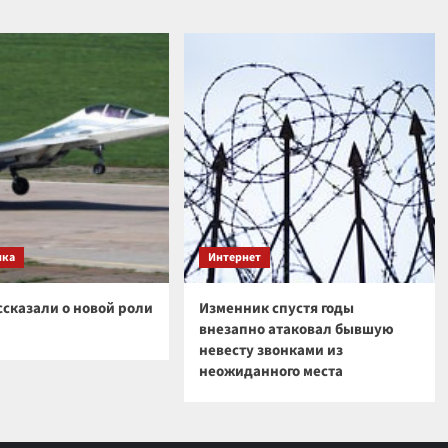
ика
Интернет
ссказали о новой роли
Изменник спустя годы
внезапно атаковал бывшую
невесту звонками из
неожиданного места