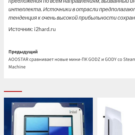
предложения по всем направлениям, вызванный 
интеллекта. Источники в отрасли предполагают
тенденция к очень высокой прибыльности сохран
Источник:
i2hard.ru
Навигация
Предыдущий
AOOSTAR сравнивает новые мини-ПК GODZ и GODY со Stea
записи
Machine