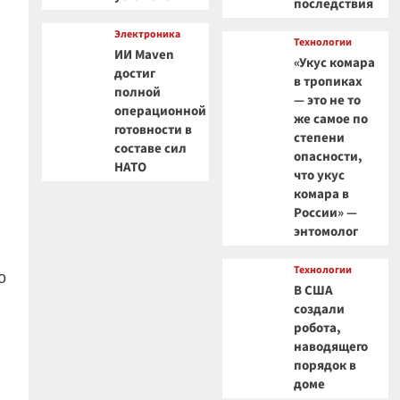
последствия
Электроника
Технологии
ИИ Maven
«Укус комара
достиг
в тропиках
полной
— это не то
операционной
же самое по
готовности в
степени
составе сил
опасности,
НАТО
что укус
комара в
России» —
энтомолог
Технологии
о
В США
создали
робота,
наводящего
порядок в
доме