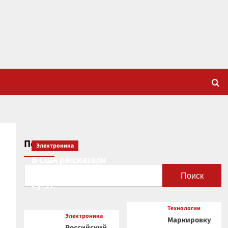
Поиск
Электроника
В США рассказали
о новой роли
Поиск
Су-57
Технологии
Электроника
Маркировку
Российский