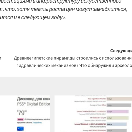
инвестициями в инфраструктуру искусственного
, что, хотя темпы роста цен могут замедлиться,
ится и в следующем году».
Следующи
m
Древнеегипетские пирамиды строились с использован
гидравлических механизмов? Что обнаружили археол