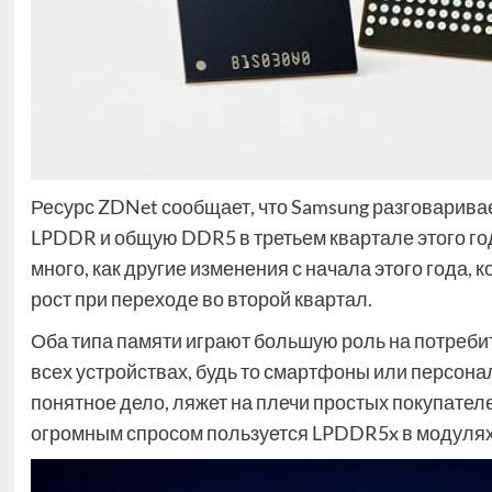
Ресурс ZDNet сообщает, что Samsung разговарива
LPDDR и общую DDR5 в третьем квартале этого года
много, как другие изменения с начала этого года, 
рост при переходе во второй квартал.
Оба типа памяти играют большую роль на потребит
всех устройствах, будь то смартфоны или персон
понятное дело, ляжет на плечи простых покупателе
огромным спросом пользуется LPDDR5x в модул