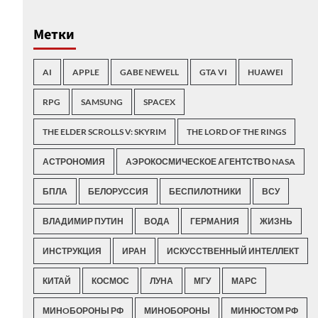
Метки
AI
APPLE
GABE NEWELL
GTA VI
HUAWEI
RPG
SAMSUNG
SPACEX
THE ELDER SCROLLS V: SKYRIM
THE LORD OF THE RINGS
АСТРОНОМИЯ
АЭРОКОСМИЧЕСКОЕ АГЕНТСТВО NASA
БПЛА
БЕЛОРУССИЯ
БЕСПИЛОТНИКИ
ВСУ
ВЛАДИМИР ПУТИН
ВОДА
ГЕРМАНИЯ
ЖИЗНЬ
ИНСТРУКЦИЯ
ИРАН
ИСКУССТВЕННЫЙ ИНТЕЛЛЕКТ
КИТАЙ
КОСМОС
ЛУНА
МГУ
МАРС
МИНOБОРОНЫ РФ
МИНОБОРОНЫ
МИНЮСТОМ РФ