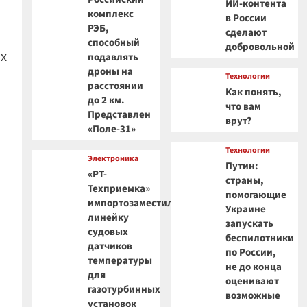
ИИ-контента
комплекс
в России
РЭБ,
сделают
способный
добровольной
их
подавлять
дроны на
Технологии
расстоянии
Как понять,
до 2 км.
что вам
Представлен
врут?
«Поле-31»
Технологии
Электроника
Путин:
«РТ-
страны,
Техприемка»
помогающие
импортозаместила
Украине
линейку
запускать
судовых
беспилотники
датчиков
по России,
температуры
не до конца
для
оценивают
газотурбинных
возможные
установок