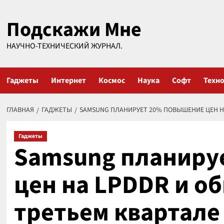
Перейти
Подскажи Мне
к
содержимому
НАУЧНО-ТЕХНИЧЕСКИЙ ЖУРНАЛ.
Гаджеты
Интернет
Космос
Наука
Софт
Техн
ГЛАВНАЯ
ГАДЖЕТЫ
SAMSUNG ПЛАНИРУЕТ 20% ПОВЫШЕНИЕ ЦЕН НА
Гаджеты
Samsung планиру
цен на LPDDR и о
третьем квартале