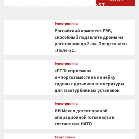
В США рассказали о новой роли Су-57
Электроника
Российский комплекс РЭБ,
способный подавлять дроны на
расстоянии до 2 км. Представлен
«Поле-31»
Электроника
«РТ-Техприемка»
импортозаместила линейку
судовых датчиков температуры
для газотурбинных установок
Электроника
ИИ Maven достиг полной
операционной готовности в
составе сил НАТО
Технологии