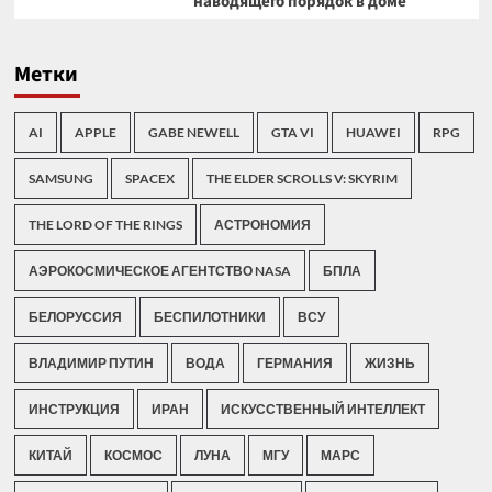
наводящего порядок в доме
Метки
AI
APPLE
GABE NEWELL
GTA VI
HUAWEI
RPG
SAMSUNG
SPACEX
THE ELDER SCROLLS V: SKYRIM
THE LORD OF THE RINGS
АСТРОНОМИЯ
АЭРОКОСМИЧЕСКОЕ АГЕНТСТВО NASA
БПЛА
БЕЛОРУССИЯ
БЕСПИЛОТНИКИ
ВСУ
ВЛАДИМИР ПУТИН
ВОДА
ГЕРМАНИЯ
ЖИЗНЬ
ИНСТРУКЦИЯ
ИРАН
ИСКУССТВЕННЫЙ ИНТЕЛЛЕКТ
КИТАЙ
КОСМОС
ЛУНА
МГУ
МАРС