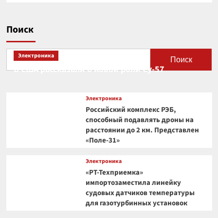
Поиск
Электроника
Поиск
В США рассказали о новой роли Су-57
Электроника
Российский комплекс РЭБ,
способный подавлять дроны на
расстоянии до 2 км. Представлен
«Поле-31»
Электроника
«РТ-Техприемка»
импортозаместила линейку
судовых датчиков температуры
для газотурбинных установок