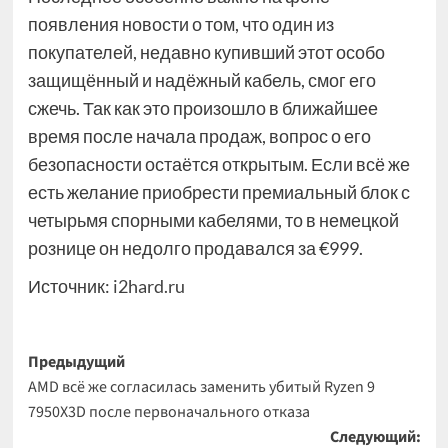
появления новости о том, что один из
покупателей, недавно купивший этот особо
защищённый и надёжный кабель, смог его
сжечь. Так как это произошло в ближайшее
время после начала продаж, вопрос о его
безопасности остаётся открытым. Если всё же
есть желание приобрести премиальный блок с
четырьмя спорными кабелями, то в немецкой
рознице он недолго продавался за €999.
Источник:
i2hard.ru
Навигация
Предыдущий
AMD всё же согласилась заменить убитый Ryzen 9
записи
7950X3D после первоначального отказа
Следующий: