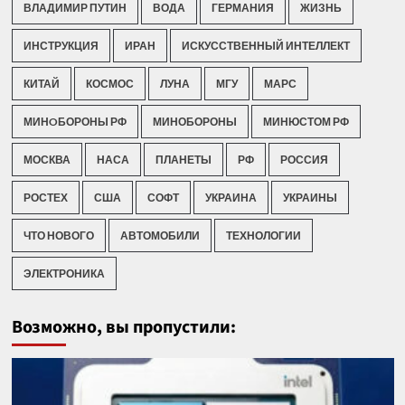
ВЛАДИМИР ПУТИН
ВОДА
ГЕРМАНИЯ
ЖИЗНЬ
ИНСТРУКЦИЯ
ИРАН
ИСКУССТВЕННЫЙ ИНТЕЛЛЕКТ
КИТАЙ
КОСМОС
ЛУНА
МГУ
МАРС
МИНOБОРОНЫ РФ
МИНОБОРОНЫ
МИНЮСТОМ РФ
МОСКВА
НАСА
ПЛАНЕТЫ
РФ
РОССИЯ
РОСТЕХ
США
СОФТ
УКРАИНА
УКРАИНЫ
ЧТО НОВОГО
АВТОМОБИЛИ
ТЕХНОЛОГИИ
ЭЛЕКТРОНИКА
Возможно, вы пропустили: