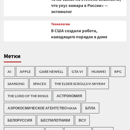
что укус комара в России» —
энтомолог
Технологии
В США создали робота,
наводящего порядок в доме
Метки
AI
APPLE
GABE NEWELL
GTA VI
HUAWEI
RPG
SAMSUNG
SPACEX
THE ELDER SCROLLS V: SKYRIM
THE LORD OF THE RINGS
АСТРОНОМИЯ
АЭРОКОСМИЧЕСКОЕ АГЕНТСТВО NASA
БПЛА
БЕЛОРУССИЯ
БЕСПИЛОТНИКИ
ВСУ