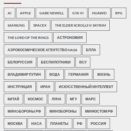
AI
APPLE
GABE NEWELL
GTA VI
HUAWEI
RPG
SAMSUNG
SPACEX
THE ELDER SCROLLS V: SKYRIM
THE LORD OF THE RINGS
АСТРОНОМИЯ
АЭРОКОСМИЧЕСКОЕ АГЕНТСТВО NASA
БПЛА
БЕЛОРУССИЯ
БЕСПИЛОТНИКИ
ВСУ
ВЛАДИМИР ПУТИН
ВОДА
ГЕРМАНИЯ
ЖИЗНЬ
ИНСТРУКЦИЯ
ИРАН
ИСКУССТВЕННЫЙ ИНТЕЛЛЕКТ
КИТАЙ
КОСМОС
ЛУНА
МГУ
МАРС
МИНOБОРОНЫ РФ
МИНОБОРОНЫ
МИНЮСТОМ РФ
МОСКВА
НАСА
ПЛАНЕТЫ
РФ
РОССИЯ