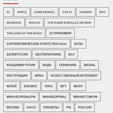
AI
APPLE
GABE NEWELL
GTA VI
HUAWEI
RPG
SAMSUNG
SPACEX
THE ELDER SCROLLS V: SKYRIM
THE LORD OF THE RINGS
АСТРОНОМИЯ
АЭРОКОСМИЧЕСКОЕ АГЕНТСТВО NASA
БПЛА
БЕЛОРУССИЯ
БЕСПИЛОТНИКИ
ВСУ
ВЛАДИМИР ПУТИН
ВОДА
ГЕРМАНИЯ
ЖИЗНЬ
ИНСТРУКЦИЯ
ИРАН
ИСКУССТВЕННЫЙ ИНТЕЛЛЕКТ
КИТАЙ
КОСМОС
ЛУНА
МГУ
МАРС
МИНOБОРОНЫ РФ
МИНОБОРОНЫ
МИНЮСТОМ РФ
МОСКВА
НАСА
ПЛАНЕТЫ
РФ
РОССИЯ