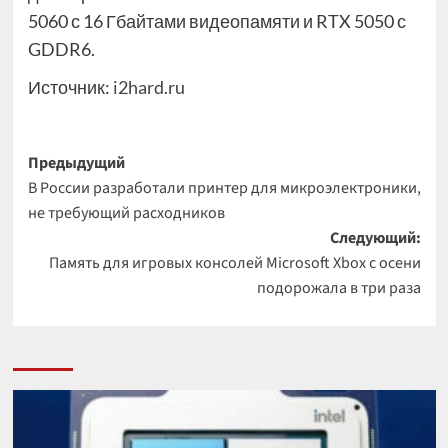
5060 с 16 Гбайтами видеопамяти и RTX 5050 с
GDDR6.
Источник:
i2hard.ru
Навигация
Предыдущий
В России разработали принтер для микроэлектроники,
записи
не требующий расходников
Следующий:
Память для игровых консолей Microsoft Xbox с осени
подорожала в три раза