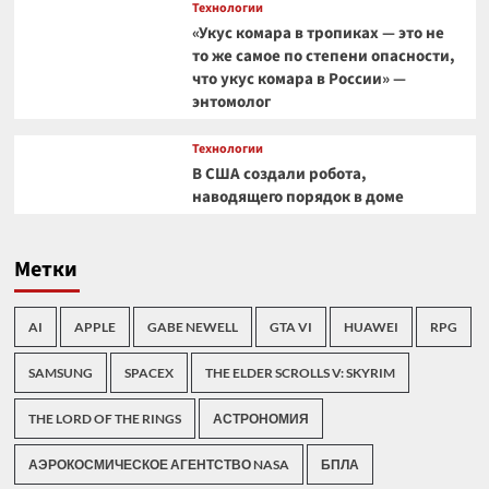
Технологии
«Укус комара в тропиках — это не
то же самое по степени опасности,
что укус комара в России» —
энтомолог
Технологии
В США создали робота,
наводящего порядок в доме
Метки
AI
APPLE
GABE NEWELL
GTA VI
HUAWEI
RPG
SAMSUNG
SPACEX
THE ELDER SCROLLS V: SKYRIM
THE LORD OF THE RINGS
АСТРОНОМИЯ
АЭРОКОСМИЧЕСКОЕ АГЕНТСТВО NASA
БПЛА