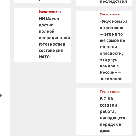
последствия
Электроника
Технологии
ИИ Maven
«Укус комара
достиг
в тропиках
полной
— это не то
операционной
же самое по
готовности в
степени
составе сил
опасности,
НАТО
что укус
комара в
России» —
энтомолог
Технологии
и
В США
создали
робота,
наводящего
порядок в
доме