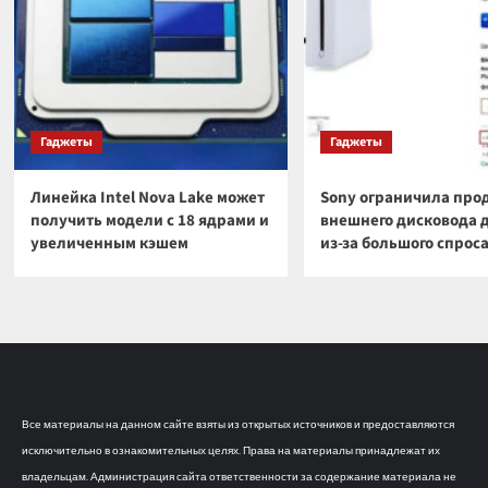
Гаджеты
Гаджеты
Линейка Intel Nova Lake может
Sony ограничила про
получить модели с 18 ядрами и
внешнего дисковода 
увеличенным кэшем
из-за большого спрос
Все материалы на данном сайте взяты из открытых источников и предоставляются
исключительно в ознакомительных целях. Права на материалы принадлежат их
владельцам. Администрация сайта ответственности за содержание материала не