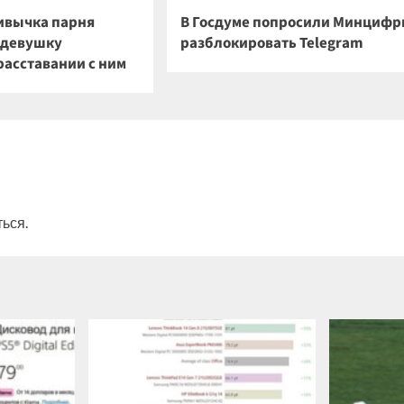
ивычка парня
В Госдуме попросили Минциф
о девушку
разблокировать Telegram
расставании с ним
ться
.