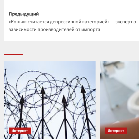
Навигация
Предыдущий
«Коньяк считается депрессивной категорией» — эксперт о
записи
зависимости производителей от импорта
Интернет
Интернет