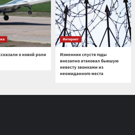
ика
Интернет
ссказали о новой роли
Изменник спустя годы
внезапно атаковал бывшую
невесту звонками из
неожиданного места