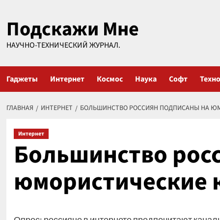
Перейти
Подскажи Мне
к
содержимому
НАУЧНО-ТЕХНИЧЕСКИЙ ЖУРНАЛ.
Гаджеты
Интернет
Космос
Наука
Софт
Техн
ГЛАВНАЯ
ИНТЕРНЕТ
БОЛЬШИНСТВО РОССИЯН ПОДПИСАНЫ НА Ю
Интернет
Большинство рос
юмористические 
Опрос: россияне в интернете предпочитают кана