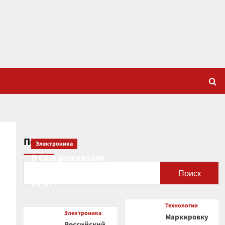
Поиск
Электроника
В США рассказали
о новой роли
Поиск
Су-57
Технологии
Электроника
Маркировку
Российский