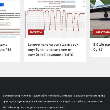
Гаджеты
Электрон
дажу
Lenovo начала оснащать свои
В США ра
для PS5
ноутбуки накопителем от
Су-57
а
китайской компании YMTC
Если Вы обнаружили на нашем сайте материалы, которые нарушают авторские права,
принадлежащие Вам, Вашей компании или организации, пожалуйста, сообщите нам.
На сайте могут быть опубликованы материалы 18+!