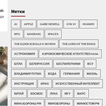
й:
Метки
аде
AI
APPLE
GABE NEWELL
GTA VI
HUAWEI
RPG
SAMSUNG
SPACEX
THE ELDER SCROLLS V: SKYRIM
THE LORD OF THE RINGS
АСТРОНОМИЯ
АЭРОКОСМИЧЕСКОЕ АГЕНТСТВО NASA
БПЛА
БЕЛОРУССИЯ
БЕСПИЛОТНИКИ
ВСУ
ВЛАДИМИР ПУТИН
ВОДА
ГЕРМАНИЯ
ЖИЗНЬ
ИНСТРУКЦИЯ
ИРАН
ИСКУССТВЕННЫЙ ИНТЕЛЛЕКТ
КИТАЙ
КОСМОС
ЛУНА
МГУ
МАРС
МИНOБОРОНЫ РФ
МИНОБОРОНЫ
МИНЮСТОМ РФ