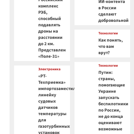
ИИ-контента
комплекс
в России
РЭБ,
сделают
способный
добровольной
подавлять
дроны на
Технологии
расстоянии
Как понять,
до 2 км.
что вам
Представлен
врут?
«Поле-31»
Технологии
Электроника
Путин:
«РТ-
страны,
Техприемка»
помогающие
импортозаместила
Украине
линейку
запускать
судовых
беспилотники
датчиков
по России,
температуры
не до конца
для
оценивают
газотурбинных
возможные
установок