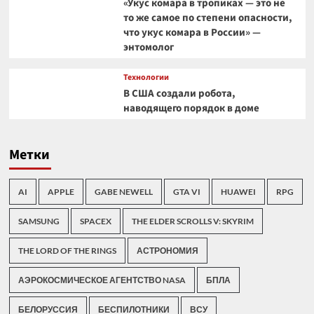
«Укус комара в тропиках — это не
то же самое по степени опасности,
что укус комара в России» —
энтомолог
Технологии
В США создали робота,
наводящего порядок в доме
Метки
AI
APPLE
GABE NEWELL
GTA VI
HUAWEI
RPG
SAMSUNG
SPACEX
THE ELDER SCROLLS V: SKYRIM
THE LORD OF THE RINGS
АСТРОНОМИЯ
АЭРОКОСМИЧЕСКОЕ АГЕНТСТВО NASA
БПЛА
БЕЛОРУССИЯ
БЕСПИЛОТНИКИ
ВСУ