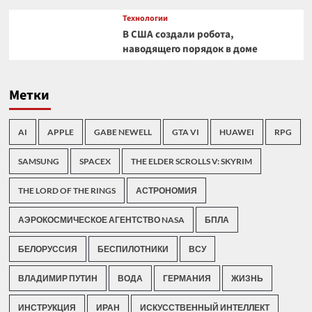
Технологии
В США создали робота,
наводящего порядок в доме
Метки
AI
APPLE
GABE NEWELL
GTA VI
HUAWEI
RPG
SAMSUNG
SPACEX
THE ELDER SCROLLS V: SKYRIM
THE LORD OF THE RINGS
АСТРОНОМИЯ
АЭРОКОСМИЧЕСКОЕ АГЕНТСТВО NASA
БПЛА
БЕЛОРУССИЯ
БЕСПИЛОТНИКИ
ВСУ
ВЛАДИМИР ПУТИН
ВОДА
ГЕРМАНИЯ
ЖИЗНЬ
ИНСТРУКЦИЯ
ИРАН
ИСКУССТВЕННЫЙ ИНТЕЛЛЕКТ