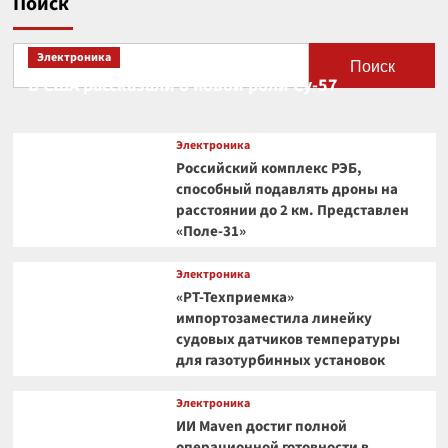
Поиск
Электроника
Поиск
В США рассказали о новой роли Су-57
Электроника
Российский комплекс РЭБ,
способный подавлять дроны на
расстоянии до 2 км. Представлен
«Поле-31»
Электроника
«РТ-Техприемка»
импортозаместила линейку
судовых датчиков температуры
для газотурбинных установок
Электроника
ИИ Maven достиг полной
операционной готовности в