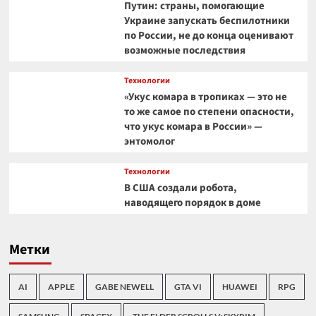
Путин: страны, помогающие
Украине запускать беспилотники
по России, не до конца оценивают
возможные последствия
Технологии
«Укус комара в тропиках — это не
то же самое по степени опасности,
что укус комара в России» —
энтомолог
Технологии
В США создали робота,
наводящего порядок в доме
Метки
AI
APPLE
GABE NEWELL
GTA VI
HUAWEI
RPG