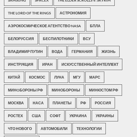
SAMSUNG
SPACEX
THE ELDER SCROLLS V: SKYRIM
THE LORD OF THE RINGS
АСТРОНОМИЯ
АЭРОКОСМИЧЕСКОЕ АГЕНТСТВО NASA
БПЛА
БЕЛОРУССИЯ
БЕСПИЛОТНИКИ
ВСУ
ВЛАДИМИР ПУТИН
ВОДА
ГЕРМАНИЯ
ЖИЗНЬ
ИНСТРУКЦИЯ
ИРАН
ИСКУССТВЕННЫЙ ИНТЕЛЛЕКТ
КИТАЙ
КОСМОС
ЛУНА
МГУ
МАРС
МИНOБОРОНЫ РФ
МИНОБОРОНЫ
МИНЮСТОМ РФ
МОСКВА
НАСА
ПЛАНЕТЫ
РФ
РОССИЯ
РОСТЕХ
США
СОФТ
УКРАИНА
УКРАИНЫ
ЧТО НОВОГО
АВТОМОБИЛИ
ТЕХНОЛОГИИ