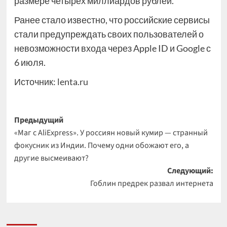
размере четырех миллиардов рублей.
Ранее стало известно, что российские сервисы
стали предупреждать своих пользователей о
невозможности входа через Apple ID и Google с
6 июля.
Источник:
lenta.ru
Навигация
Предыдущий
«Маг с AliExpress». У россиян новый кумир — странный
записи
фокусник из Индии. Почему одни обожают его, а
другие высмеивают?
Следующий:
Гоблин предрек развал интернета