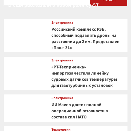
В США рассказали о новой роли Су-57
Электроника
Российский комплекс РЭБ,
способный подавлять дроны на
расстоянии до 2 км. Представлен
«Поле-31»
Электроника
«РТ-Техприемка»
импортозаместила линейку
судовых датчиков температуры
для газотурбинных установок
Электроника
ИИ Maven достиг полной
операционной готовности в
составе сил НАТО
Технологии