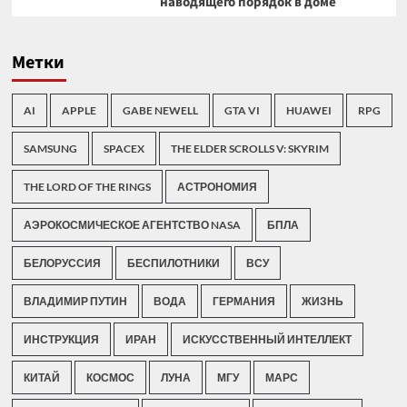
наводящего порядок в доме
Метки
AI
APPLE
GABE NEWELL
GTA VI
HUAWEI
RPG
SAMSUNG
SPACEX
THE ELDER SCROLLS V: SKYRIM
THE LORD OF THE RINGS
АСТРОНОМИЯ
АЭРОКОСМИЧЕСКОЕ АГЕНТСТВО NASA
БПЛА
БЕЛОРУССИЯ
БЕСПИЛОТНИКИ
ВСУ
ВЛАДИМИР ПУТИН
ВОДА
ГЕРМАНИЯ
ЖИЗНЬ
ИНСТРУКЦИЯ
ИРАН
ИСКУССТВЕННЫЙ ИНТЕЛЛЕКТ
КИТАЙ
КОСМОС
ЛУНА
МГУ
МАРС