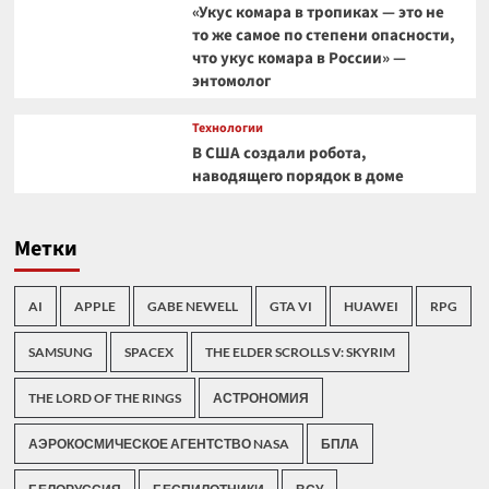
«Укус комара в тропиках — это не
то же самое по степени опасности,
что укус комара в России» —
энтомолог
Технологии
В США создали робота,
наводящего порядок в доме
Метки
AI
APPLE
GABE NEWELL
GTA VI
HUAWEI
RPG
SAMSUNG
SPACEX
THE ELDER SCROLLS V: SKYRIM
THE LORD OF THE RINGS
АСТРОНОМИЯ
АЭРОКОСМИЧЕСКОЕ АГЕНТСТВО NASA
БПЛА