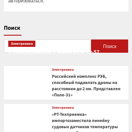
авторизоваться
.
Поиск
Электроника
Поиск
В США рассказали о новой роли Су-57
Электроника
Российский комплекс РЭБ,
способный подавлять дроны на
расстоянии до 2 км. Представлен
«Поле-31»
Электроника
«РТ-Техприемка»
импортозаместила линейку
судовых датчиков температуры