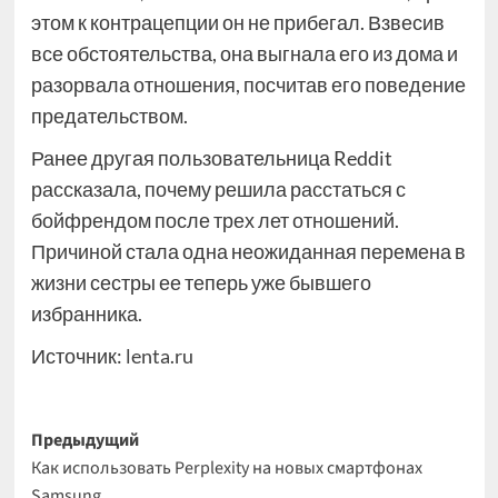
этом к контрацепции он не прибегал. Взвесив
все обстоятельства, она выгнала его из дома и
разорвала отношения, посчитав его поведение
предательством.
Ранее другая пользовательница Reddit
рассказала, почему решила расстаться с
бойфрендом после трех лет отношений.
Причиной стала одна неожиданная перемена в
жизни сестры ее теперь уже бывшего
избранника.
Источник:
lenta.ru
Навигация
Предыдущий
Как использовать Perplexity на новых смартфонах
записи
Samsung