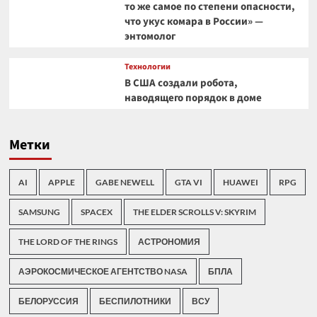
то же самое по степени опасности,
что укус комара в России» —
энтомолог
Технологии
В США создали робота,
наводящего порядок в доме
Метки
AI
APPLE
GABE NEWELL
GTA VI
HUAWEI
RPG
SAMSUNG
SPACEX
THE ELDER SCROLLS V: SKYRIM
THE LORD OF THE RINGS
АСТРОНОМИЯ
АЭРОКОСМИЧЕСКОЕ АГЕНТСТВО NASA
БПЛА
БЕЛОРУССИЯ
БЕСПИЛОТНИКИ
ВСУ