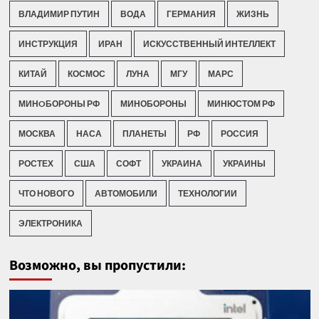
ВЛАДИМИР ПУТИН
ВОДА
ГЕРМАНИЯ
ЖИЗНЬ
ИНСТРУКЦИЯ
ИРАН
ИСКУССТВЕННЫЙ ИНТЕЛЛЕКТ
КИТАЙ
КОСМОС
ЛУНА
МГУ
МАРС
МИНOБОРОНЫ РФ
МИНОБОРОНЫ
МИНЮСТОМ РФ
МОСКВА
НАСА
ПЛАНЕТЫ
РФ
РОССИЯ
РОСТЕХ
США
СОФТ
УКРАИНА
УКРАИНЫ
ЧТО НОВОГО
АВТОМОБИЛИ
ТЕХНОЛОГИИ
ЭЛЕКТРОНИКА
Возможно, вы пропустили: