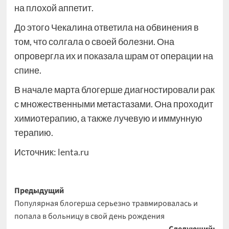
на плохой аппетит.
До этого Чекалина ответила на обвинения в
том, что солгала о своей болезни. Она
опровергла их и показала шрам от операции на
спине.
В начале марта блогерше диагностировали рак
с множественными метастазами. Она проходит
химиотерапию, а также лучевую и иммунную
терапию.
Источник:
lenta.ru
Навигация
Предыдущий
Популярная блогерша серьезно травмировалась и
записи
попала в больницу в свой день рождения