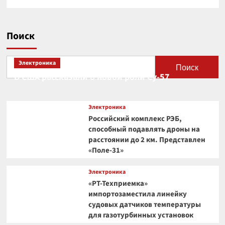
Поиск
Электроника
Поиск
В США рассказали о новой роли Су-57
Электроника
Российский комплекс РЭБ,
способный подавлять дроны на
расстоянии до 2 км. Представлен
«Поле-31»
Электроника
«РТ-Техприемка»
импортозаместила линейку
судовых датчиков температуры
для газотурбинных установок