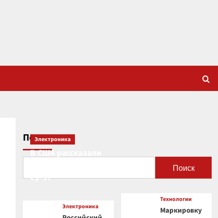
Поиск
Электроника
В США рассказали
о новой роли
Поиск
Су-57
Технологии
Электроника
Маркировку
Российский