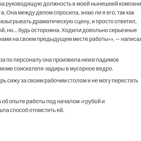
у на руководящую должность в моей нынешней компани
. Она между делом спросила, знаю ли я его, так как
 разыгрывать драматическую сцену, и просто ответил,
ный, но… будь осторожна. Ходили довольно серьезные
инами на своем предыдущем месте работы»», — написа
ра по персоналу она произвела неизгладимое
зюме соискателя-задиры в мусорное ведро.
перь сижу за своим рабочим столом и не могу перестать
 об опыте работы под началом «грубой и
ла способ отомстить ей.