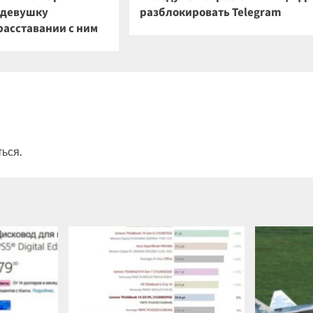
о девушку
разблокировать Telegram
расставании с ним
ться
.