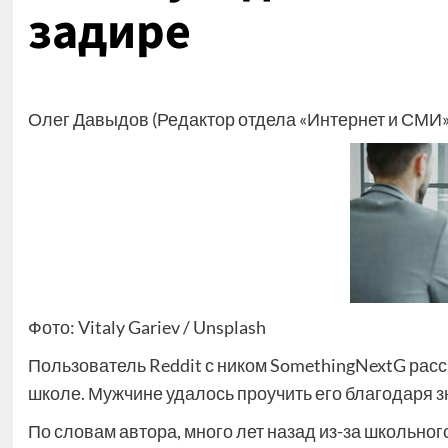
задире
Олег Давыдов (Редактор отдела «Интернет и СМИ»
Фото: Vitaly Gariev / Unsplash
Пользователь Reddit с ником SomethingNextG расс
школе. Мужчине удалось проучить его благодаря з
По словам автора, много лет назад из-за школьно