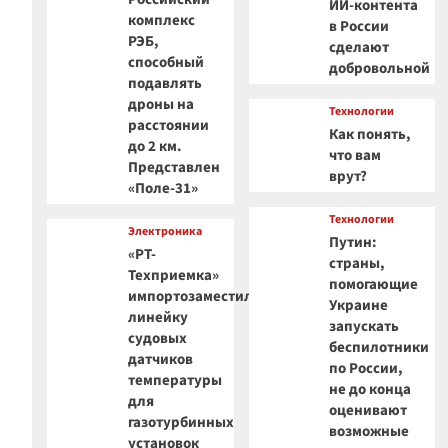
ИИ-контента
комплекс
в России
РЭБ,
сделают
способный
добровольной
подавлять
дроны на
Технологии
расстоянии
Как понять,
до 2 км.
что вам
Представлен
врут?
«Поле-31»
Технологии
Электроника
Путин:
«РТ-
страны,
Техприемка»
помогающие
импортозаместила
Украине
линейку
запускать
судовых
беспилотники
датчиков
по России,
температуры
не до конца
для
оценивают
газотурбинных
возможные
установок