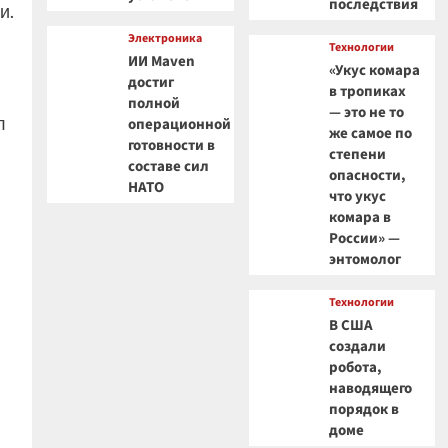
последствия
и.
Электроника
Технологии
ИИ Maven
«Укус комара
достиг
в тропиках
полной
— это не то
л
операционной
же самое по
готовности в
степени
составе сил
опасности,
НАТО
что укус
комара в
России» —
энтомолог
Технологии
В США
создали
робота,
наводящего
порядок в
доме