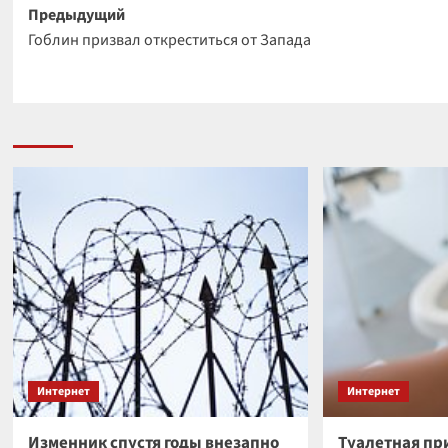
Навигация
Предыдущий
Гоблин призвал откреститься от Запада
записи
Интернет
Интернет
Изменник спустя годы внезапно
Туалетная пр