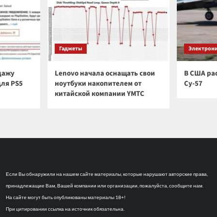
Гаджеты
Электрон
дажу
Lenovo начала оснащать свои
В США ра
для PS5
ноутбуки накопителем от
Су-57
а
китайской компании YMTC
Если Вы обнаружили на нашем сайте материалы, которые нарушают авторские права,
принадлежащие Вам, Вашей компании или организации, пожалуйста, сообщите нам.
На сайте могут быть опубликованы материалы 18+!
При цитировании ссылка на источник обязательна.