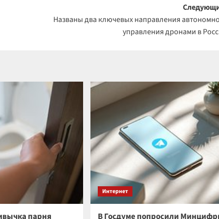
Следующи
Названы два ключевых направления автономн
управления дронами в Рос
Интернет
ивычка парня
В Госдуме попросили Минциф