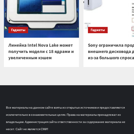
Гаджеты
Гаджеты
Линейка Intel Nova Lake может
Sony ограничила про
получить модели с 18 ядрами и
внешнего дисковода 
увеличенным кэшем
из-за большого спрос
Все материалы на данном сайте взяты из открытых источников и предоставляются
исключительно в ознакомительных целях. Права на материалы принадлежат их
владельцам. Администрация сайта ответственности за содержание материала не
несет. Сайт не является СМИ!