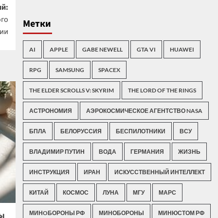
й:
ого
Метки
сии
AI
APPLE
GABE NEWELL
GTA VI
HUAWEI
RPG
SAMSUNG
SPACEX
THE ELDER SCROLLS V: SKYRIM
THE LORD OF THE RINGS
АСТРОНОМИЯ
АЭРОКОСМИЧЕСКОЕ АГЕНТСТВО NASA
БПЛА
БЕЛОРУССИЯ
БЕСПИЛОТНИКИ
ВСУ
ВЛАДИМИР ПУТИН
ВОДА
ГЕРМАНИЯ
ЖИЗНЬ
ИНСТРУКЦИЯ
ИРАН
ИСКУССТВЕННЫЙ ИНТЕЛЛЕКТ
КИТАЙ
КОСМОС
ЛУНА
МГУ
МАРС
МИНOБОРОНЫ РФ
МИНОБОРОНЫ
МИНЮСТОМ РФ
ры