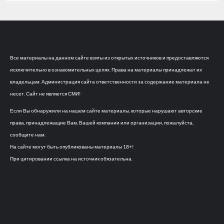
Все материалы на данном сайте взяты из открытых источников и предоставляются
исключительно в ознакомительных целях. Права на материалы принадлежат их
владельцам. Администрация сайта ответственности за содержание материала не
несет. Сайт не является СМИ!
Если Вы обнаружили на нашем сайте материалы, которые нарушают авторские
права, принадлежащие Вам, Вашей компании или организации, пожалуйста,
сообщите нам.
На сайте могут быть опубликованы материалы 18+!
При цитировании ссылка на источник обязательна.