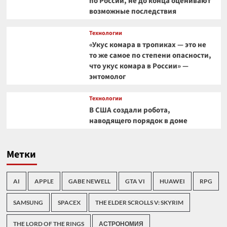
по России, не до конца оценивают
возможные последствия
Технологии
«Укус комара в тропиках — это не
то же самое по степени опасности,
что укус комара в России» —
энтомолог
Технологии
В США создали робота,
наводящего порядок в доме
Метки
AI
APPLE
GABE NEWELL
GTA VI
HUAWEI
RPG
SAMSUNG
SPACEX
THE ELDER SCROLLS V: SKYRIM
THE LORD OF THE RINGS
АСТРОНОМИЯ